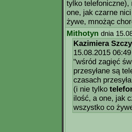
tylko telefoniczne), 
one, jak czarne nic
żywe, mnożąc chor
Mithotyn
dnia 15.0
Kazimiera Szcz
15.08.2015 06:49
"wśród zagięć świ
przesyłane są te
czasach przesył
(i nie tylko
telefo
ilość, a one, jak
wszystko co żyw