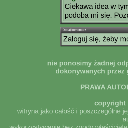
Ciekawa idea w ty
podoba mi się. Pozd
Dodaj komentarz
Zaloguj się, żeby 
nie ponosimy żadnej odp
dokonywanych przez g
PRAWA AUTO
copyright 
witryna jako całość i poszczególne j
a
wykorzystywanie bez zgody właściciela 