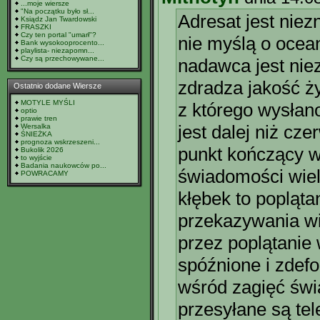
...moje wiersze
"Na początku było sł...
Adresat jest niez
Ksiądz Jan Twardowski
FRASZKI
Czy ten portal "umarł"?
nie myślą o ocea
Bank wysokooprocento...
playlista- niezapomn...
Czy są przechowywane...
nadawca jest niez
zdradza jakość ż
Ostatnio dodane Wiersze
MOTYLE MYŚLI
z którego wysłan
optio
prawie tren
jest dalej niż cz
Wersalka
ŚNIEŻKA
prognoza wskrzeszeni...
punkt kończący w
Bukolik 2026
to wyjście
Badania naukowców po...
świadomości wie
POWRACAMY
kłębek to popląta
przekazywania w
przez poplątanie
spóźnione i zde
wśród zagięć świa
przesyłane są te