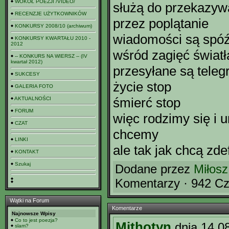
WOKÓŁ POEZJI /VIDEO/
służą do przekazyw
RECENZJE UŻYTKOWNIKÓW
przez poplątanie
KONKURSY 2008/10 (archiwum)
wiadomości są spó
KONKURSY KWARTAŁU 2010 -
2012
wśród zagięć światła
-- KONKURS NA WIERSZ -- (IV
kwartał 2012)
przesyłane są tele
SUKCESY
życie stop
GALERIA FOTO
śmierć stop
AKTUALNOŚCI
FORUM
więc rodzimy się i 
CZAT
chcemy
LINKI
ale tak jak chcą z
KONTAKT
Szukaj
Dodane przez
Miłosz
Komentarzy · 942 Cz
Wątki na Forum
Komentarze
Najnowsze Wpisy
Co to jest poezja?
Mithotyn
dnia 14.0
slam?