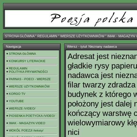
STRONA GŁÓWNA
ˇ
REGULAMIN
ˇ
WIERSZE UŻYTKOWNIKÓW
ˇ
IMAK - MAGAZYN 
Nawigacja
Wiersz - tytuł: Nieznany nadawca
Adresat jest niezna
STRONA GŁÓWNA
KONKURSY LITERACKIE
gładkie rysy papier
REGULAMIN
POLITYKA PRYWATNOŚCI
nadawca jest niezn
PARNAS - POECI - WIERSZE
filar twarzy zdradza
WIERSZE UŻYTKOWNIKÓW
budynek z którego 
KORGO TV
położony jest dalej
YOUTUBE
WIERSZE /VIDEO/
kończący warstwę c
PIOSENKA POETYCKA /VIDEO/
wielowymiarowy kłę
IMAK - MAGAZYN VIDEO
nici
WOKÓŁ POEZJI /teksty/