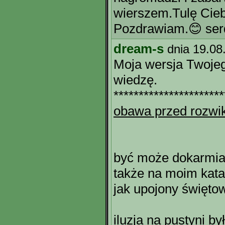
wierszem.Tulę Cieb
Pozdrawiam.😊 ser
dream-s
dnia 19.08
Moja wersja Twojeg
wiedzę.
**********************
obawa przed rozwik
być może dokarmiał
także na moim kata
jak upojony święto
iluzja na pustyni b