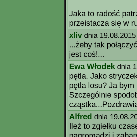
Jaka to radość patr
przeistacza się w 
xliv
dnia 19.08.2015
...żeby tak połączyć
jest coś!...
Ewa Włodek
dnia 
pętla. Jako strycze
pętla losu? Ja bym 
Szczególnie spodoba
cząstka...Pozdraw
Alfred
dnia 19.08.2
Ileż to zgiełku cza
nagromadzi i zabarw