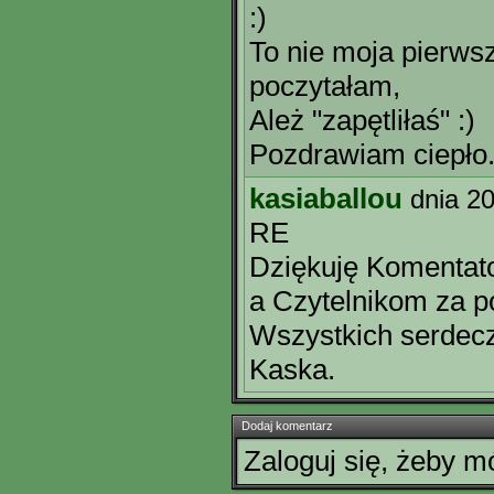
:)
To nie moja pierwsza
poczytałam,
Ależ "zapętliłaś" :)
Pozdrawiam ciepło.
kasiaballou
dnia 2
RE
Dziękuję Komentat
a Czytelnikom za p
Wszystkich serdecz
Kaska.
Dodaj komentarz
Zaloguj się, żeby 