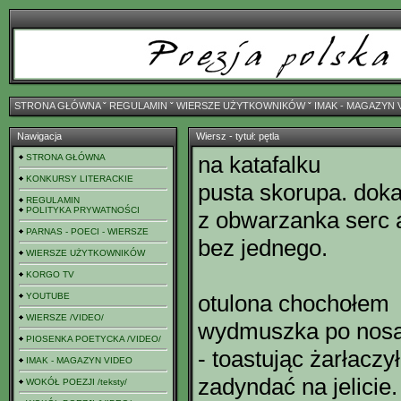
STRONA GŁÓWNA
ˇ
REGULAMIN
ˇ
WIERSZE UŻYTKOWNIKÓW
ˇ
IMAK - MAGAZYN 
Nawigacja
Wiersz - tytuł: pętla
na katafalku
STRONA GŁÓWNA
KONKURSY LITERACKIE
pusta skorupa. doka
REGULAMIN
POLITYKA PRYWATNOŚCI
z obwarzanka serc 
PARNAS - POECI - WIERSZE
bez jednego.
WIERSZE UŻYTKOWNIKÓW
KORGO TV
otulona chochołem
YOUTUBE
WIERSZE /VIDEO/
wydmuszka po nosa
PIOSENKA POETYCKA /VIDEO/
- toastując żarłaczył
IMAK - MAGAZYN VIDEO
zadyndać na jelicie.
WOKÓŁ POEZJI /teksty/