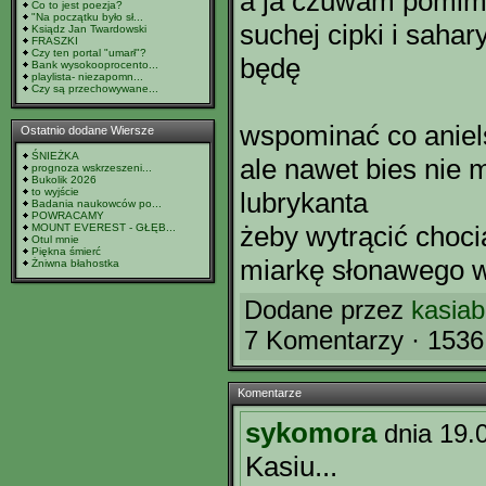
a ja czuwam pomi
Co to jest poezja?
"Na początku było sł...
suchej cipki i saha
Ksiądz Jan Twardowski
FRASZKI
Czy ten portal "umarł"?
będę
Bank wysokooprocento...
playlista- niezapomn...
Czy są przechowywane...
wspominać co aniel
Ostatnio dodane Wiersze
ŚNIEŻKA
ale nawet bies nie
prognoza wskrzeszeni...
Bukolik 2026
to wyjście
lubrykanta
Badania naukowców po...
POWRACAMY
żeby wytrącić choci
MOUNT EVEREST - GŁĘB...
Otul mnie
Piękna śmierć
miarkę słonawego w
Żniwna błahostka
Dodane przez
kasiab
7 Komentarzy · 1536
Komentarze
sykomora
dnia 19.
Kasiu...