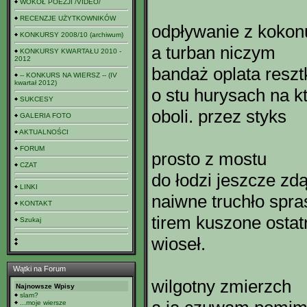
WOKÓŁ POEZJI /VIDEO/
RECENZJE UŻYTKOWNIKÓW
odpływanie z kokon
KONKURSY 2008/10 (archiwum)
a turban niczym
KONKURSY KWARTAŁU 2010 -
2012
bandaż oplata resztk
-- KONKURS NA WIERSZ -- (IV
kwartał 2012)
o stu hurysach na k
SUKCESY
oboli. przez styks
GALERIA FOTO
AKTUALNOŚCI
FORUM
prosto z mostu
CZAT
do łodzi jeszcze zd
LINKI
naiwne truchło spr
KONTAKT
tirem kuszone osta
Szukaj
wioseł.
Wątki na Forum
wilgotny zmierzch
Najnowsze Wpisy
slam?
...moje wiersze