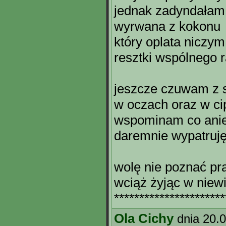
jednak zadyndałam n
wyrwana z kokonu
który oplata niczy
resztki wspólnego r
jeszcze czuwam z 
w oczach oraz w ci
wspominam co aniel
daremnie wypatruję
wolę nie poznać p
wciąż żyjąc w niew
**********************
Ola Cichy
dnia 20.