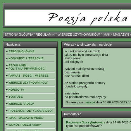
STRONA GŁÓWNA
ˇ
REGULAMIN
ˇ
WIERSZE UŻYTKOWNIKÓW
ˇ
IMAK - MAGAZYN 
Nawigacja
Wiersz - tytuł: czekałam na ciebie
w czekaniu krył się mrok
STRONA GŁÓWNA
jakby nie było pierwszego dnia
stworzenia
KONKURSY LITERACKIE
ani kolejnych
REGULAMIN
POLITYKA PRYWATNOŚCI
tydzień stał się wiecznością
bez imienia
PARNAS - POECI - WIERSZE
bez radości dłoni
WIERSZE UŻYTKOWNIKÓW
aż słońce przegoniło chmury
obudziło zmysły
KORGO TV
zaistniałeś
YOUTUBE
na podobieństwo mężczyzny
Dodane przez
lunatyk
dnia 18.09.2020 00:27 ˇ 
WIERSZE /VIDEO/
PIOSENKA POETYCKA /VIDEO/
Komentarze
IMAK - MAGAZYN VIDEO
Kazimiera Szczykutowicz
dnia 18.09.2020 
WOKÓŁ POEZJI /teksty/
tylko "na podobieństwo"?