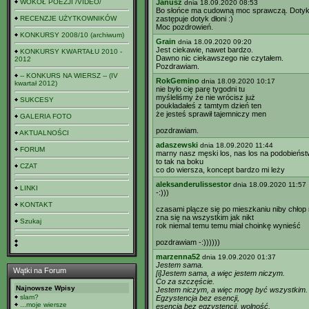
WOKÓŁ POEZJI /VIDEO/
Janusz
dnia 18.09.2020 08:53
Bo słońce ma cudowną moc sprawczą. Dotyk 
RECENZJE UŻYTKOWNIKÓW
zastępuje dotyk dłoni :)
Moc pozdrowień.
KONKURSY 2008/10 (archiwum)
Grain
dnia 18.09.2020 09:20
Jest ciekawie, nawet bardzo.
KONKURSY KWARTAŁU 2010 -
Dawno nic ciekawszego nie czytałem.
2012
Pozdrawiam.
-- KONKURS NA WIERSZ -- (IV
RokGemino
dnia 18.09.2020 10:17
kwartał 2012)
nie było cię parę tygodni tu
myśleliśmy że nie wrócisz już
SUKCESY
poukładałeś z tamtym dzień ten
że jesteś sprawił tajemniczy men
GALERIA FOTO
pozdrawiam.
AKTUALNOŚCI
adaszewski
dnia 18.09.2020 11:44
FORUM
marny nasz męski los, nas los na podobieńs
to tak na boku
CZAT
co do wiersza, koncept bardzo mi leży
aleksanderulissestor
dnia 18.09.2020 11:57
LINKI
-:)))
KONTAKT
czasami plącze się po mieszkaniu niby chłop 
zna się na wszystkim jak nikt
Szukaj
rok niemal temu temu miał choinkę wynieść
pozdrawiam -:))))))
marzenna52
dnia 19.09.2020 01:37
Jestem sama.
Wątki na Forum
[i]Jestem sama, a więc jestem niczym.
Co za szczęście.
Najnowsze Wpisy
Jestem niczym, a więc mogę być wszystkim.
slam?
Egzystencja bez esencji,
...moje wiersze
esencja bez egzystencji, wolność.