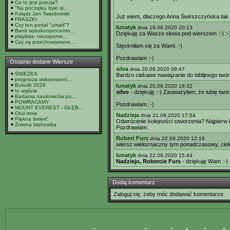
Co to jest poezja?
"Na początku było sł...
Ksiądz Jan Twardowski
Już wiem, dlaczego Anna Świrszczyńska tak n
FRASZKI
Czy ten portal "umarł"?
lunatyk
dnia 19.09.2020 20:13
Bank wysokooprocento...
Dziękuję za Wasze słowa pod wierszem :-) :-
playlista- niezapomn...
Czy są przechowywane...
Stęskniłam się za Wami :-)
Pozdrawiam :-)
Ostatnio dodane Wiersze
silva
dnia 20.09.2020 09:47
ŚNIEŻKA
Bardzo ciekawe nawiązanie do biblijnego twor
prognoza wskrzeszeni...
Bukolik 2026
lunatyk
dnia 20.09.2020 18:32
to wyjście
silvo
- dziękuję :-) Zauważyłam, że lubię two
Badania naukowców po...
POWRACAMY
Pozdrawiam :-)
MOUNT EVEREST - GŁĘB...
Otul mnie
Nadzieja
dnia 21.09.2020 17:54
Piękna śmierć
Odwrócenie kolejności stworzenia? Najpierw k
Żniwna błahostka
Pozdrawiam.
Robert Furs
dnia 22.09.2020 12:16
wiersz wieloznaczny tym ponadczasowy, cie
lunatyk
dnia 22.09.2020 15:44
Nadziejo, Robercie Furs
- dziękuję Wam :-) 
Dodaj komentarz
Zaloguj się, żeby móc dodawać komentarze.