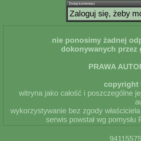
Dodaj komentarz
Zaloguj się, żeby 
nie ponosimy żadnej odp
dokonywanych przez g
PRAWA AUTO
copyright 
witryna jako całość i poszczególne j
a
wykorzystywanie bez zgody właściciela 
serwis powstał wg pomysłu P
94115575