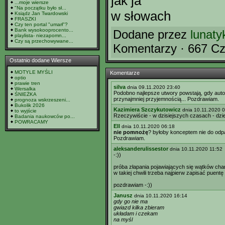
jak ja
...moje wiersze
"Na początku było sł...
w słowach
Ksiądz Jan Twardowski
FRASZKI
Czy ten portal "umarł"?
Bank wysokooprocento...
Dodane przez
lunaty
playlista- niezapomn...
Czy są przechowywane...
Komentarzy · 667 Cz
Ostatnio dodane Wiersze
MOTYLE MYŚLI
Komentarze
optio
prawie tren
silva
dnia 09.11.2020 23:40
Wersalka
Podobno najlepsze utwory powstają, gdy auto
ŚNIEŻKA
przynajmniej przyjemnością... Pozdrawiam.
prognoza wskrzeszeni...
Bukolik 2026
Kazimiera Szczykutowicz
dnia 10.11.2020 
to wyjście
Rzeczywiście - w dzisiejszych czasach - dzie
Badania naukowców po...
POWRACAMY
Ell
dnia 10.11.2020 06:18
nie pomnożę
? byłoby konceptem nie do odpa
Pozdrawiam.
aleksanderulissestor
dnia 10.11.2020 11:52
-:))
próba złapania pojawiających się wątków ch
w takiej chwili trzeba najpierw zapisać puent
pozdrawiam -:))
Janusz
dnia 10.11.2020 16:14
gdy go nie ma
gwiazd kilka zbieram
układam i czekam
na myśl