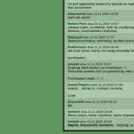
I to jest najbardziej skuteczny sposób na nap
Moc pozdrowień.
adaszewski
dnia 10.11.2020 16:50
mam tak samo!
Robert Furs
dnia 10.11.2020 16:57
zabawa super, no właśnie, byle nie zachłysną
słowami, pozdrowionka ciepluśkie,
Magrygał
dnia 10.11.2020 17:57
Słowa przychodzą i odchodzą, są nieco poza 
RokGemino
dnia 11.11.2020 09:46
tak to już bywa, każdy ma swoją sinusoidę ind
pozdrawiam.
lunatyk
dnia 11.11.2020 15:47
Dziękuję Wam bardzo za komentarze :-)
Tworzenie powinno być przyjemnością, więc 
Pozdrawiam ciepło :-) :-)
Dawid Drapisz
dnia 11.11.2020 17:49
lunatyk... pisząc to, czekasz na wenę
czule
Zbyszek63
dnia 11.11.2020 20:25
ale...
benlach
dnia 11.11.2020 23:36
Wena i praca, wena i myślenie, wena i poprawk
lunatyk
dnia 12.11.2020 14:23
Vagirio, Zbyszku63, benlachu
- dziękuję za