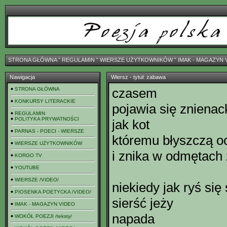
STRONA GŁÓWNA
ˇ
REGULAMIN
ˇ
WIERSZE UŻYTKOWNIKÓW
ˇ
IMAK - MAGAZYN 
Nawigacja
Wiersz - tytuł: zabawa
czasem
STRONA GŁÓWNA
KONKURSY LITERACKIE
pojawia się znienac
REGULAMIN
POLITYKA PRYWATNOŚCI
jak kot
PARNAS - POECI - WIERSZE
któremu błyszczą o
WIERSZE UŻYTKOWNIKÓW
i znika w odmętach
KORGO TV
YOUTUBE
WIERSZE /VIDEO/
niekiedy jak ryś się
PIOSENKA POETYCKA /VIDEO/
sierść jeży
IMAK - MAGAZYN VIDEO
napada
WOKÓŁ POEZJI /teksty/