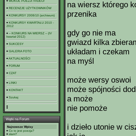
WOKÓŁ POEZJI /VIDEO/
na wiersz którego k
RECENZJE UŻYTKOWNIKÓW
przenika
KONKURSY 2008/10 (archiwum)
KONKURSY KWARTAŁU 2010 -
2012
gdy go nie ma
-- KONKURS NA WIERSZ -- (IV
kwartał 2012)
gwiazd kilka zbiera
SUKCESY
układam i czekam
GALERIA FOTO
na myśl
AKTUALNOŚCI
FORUM
CZAT
może wersy oswoi
LINKI
może spójności do
KONTAKT
a może
Szukaj
nie pomoże
Wątki na Forum
i dzieło utonie w cis
Najnowsze Wpisy
Co to jest poezja?
slam?