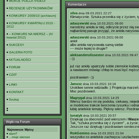
WOKÓŁ POEZJI /VIDEO/
Komentarze
RECENZJE UŻYTKOWNIKÓW
silva
dnia 09.03.2021 22:27
KONKURSY 2008/10 (archiwum)
Klimatycznie. Sztuka przenika się z życiem, t
KONKURSY KWARTAŁU 2010 -
adaszewski
dnia 10.03.2021 06:00
2012
narodziny anioła w niej, odkrycie przez nią sw
najbardziej pasuje przyjąć, że anioła naryso
-- KONKURS NA WIERSZ -- (IV
adaszewski
kwartał 2012)
dnia 10.03.2021 06:00
anioł
albo anioła narysowała samą siebie
SUKCESY
--- może lepiej to drugie?
GALERIA FOTO
aleksanderulissestor
dnia 10.03.2021 09:47
-:))
AKTUALNOŚCI
już raz anioły upatrzyły sobie ziemskie kobiet
FORUM
a nawiasem mówiąc chłop to musi być mężczy
CZAT
pozdrawiam -:))
Janusz
dnia 10.03.2021 10:16
LINKI
Urokliwe senne widziadło :) Projekcja marzeń..
Moc pozdrowień.
KONTAKT
Magrygał
dnia 10.03.2021 14:25
Szukaj
Wiersz bardzo mi się podoba. ciekawy, nieje
w modelcew trakcie tworzenia rysunku i odnale
lubię anielskie tematy. Piękny wiersz. Pozdra
lunatyk
dnia 10.03.2021 20:57
Dziękuję za obecność pod wierszem i
Wasz
Wątki na Forum
Tak, "sztuka przenika się z życiem" , a życie 
Jeszcze raz dziękuję i pozdrawiam serdecznie
Najnowsze Wpisy
RokGemino
dnia 10.03.2021 21:04
slam?
wszystko co anielskie zachwyca i uszlachetn
...moje wiersze