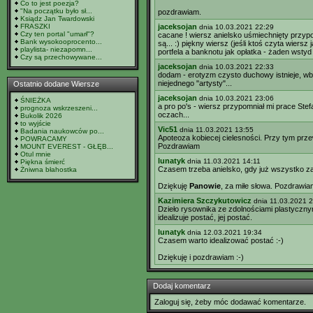
Co to jest poezja?
"Na początku było sł...
pozdrawiam.
Ksiądz Jan Twardowski
FRASZKI
jaceksojan
dnia 10.03.2021 22:29
Czy ten portal "umarł"?
cacane ! wiersz anielsko uśmiechnięty przypom
Bank wysokooprocento...
są... :) piękny wiersz (jeśli ktoś czyta wiersz
playlista- niezapomn...
portfela a banknotu jak opłatka - żaden wstyd 
Czy są przechowywane...
jaceksojan
dnia 10.03.2021 22:33
dodam - erotyzm czysto duchowy istnieje, wb
niejednego "artysty"...
Ostatnio dodane Wiersze
jaceksojan
dnia 10.03.2021 23:06
ŚNIEŻKA
a pro po's - wiersz przypomniał mi prace Ste
prognoza wskrzeszeni...
oczach...
Bukolik 2026
to wyjście
Vic51
dnia 11.03.2021 13:55
Badania naukowców po...
Apoteoza kobiecej cielesności. Przy tym prz
POWRACAMY
Pozdrawiam
MOUNT EVEREST - GŁĘB...
Otul mnie
lunatyk
dnia 11.03.2021 14:11
Piękna śmierć
Czasem trzeba anielsko, gdy już wszystko zawo
Żniwna błahostka
Dziękuję
Panowie
, za miłe słowa. Pozdrawia
Kazimiera Szczykutowicz
dnia 11.03.2021 
Dzieło rysownika ze zdolnościami plastyczny
idealizuje postać, jej postać.
lunatyk
dnia 12.03.2021 19:34
Czasem warto idealizować postać :-)
Dziękuję i pozdrawiam :-)
Dodaj komentarz
Zaloguj się, żeby móc dodawać komentarze.