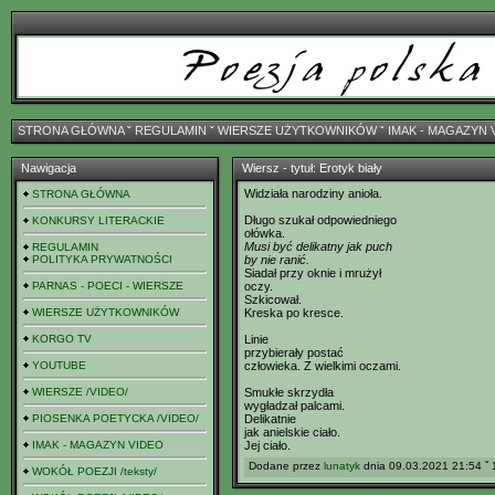
STRONA GŁÓWNA
ˇ
REGULAMIN
ˇ
WIERSZE UŻYTKOWNIKÓW
ˇ
IMAK - MAGAZYN 
Nawigacja
Wiersz - tytuł: Erotyk biały
Widziała narodziny anioła.
STRONA GŁÓWNA
Długo szukał odpowiedniego
KONKURSY LITERACKIE
ołówka.
Musi być delikatny jak puch
REGULAMIN
POLITYKA PRYWATNOŚCI
by nie ranić.
Siadał przy oknie i mrużył
PARNAS - POECI - WIERSZE
oczy.
Szkicował.
WIERSZE UŻYTKOWNIKÓW
Kreska po kresce.
KORGO TV
Linie
przybierały postać
YOUTUBE
człowieka. Z wielkimi oczami.
WIERSZE /VIDEO/
Smukłe skrzydła
wygładzał palcami.
PIOSENKA POETYCKA /VIDEO/
Delikatnie
jak anielskie ciało.
IMAK - MAGAZYN VIDEO
Jej ciało.
Dodane przez
lunatyk
dnia 09.03.2021 21:54 ˇ 
WOKÓŁ POEZJI /teksty/