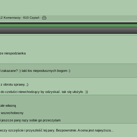
12 Komentarzy · 610 Czytań ·
ze niespodzianka
ł zakazane? :) taki los nieposłusznych bogom :)
z obrotu sprawy. ;)
do czeluści niewchodzący by odzyskać. tak się ułożyło. :))
 ale własną
le wszechobecny
 i jeszcze parę razy sobie go przeczytam
eczy szczęście i przyszłość tej pary. Bezpowrotnie. A cena jest najwyższa...