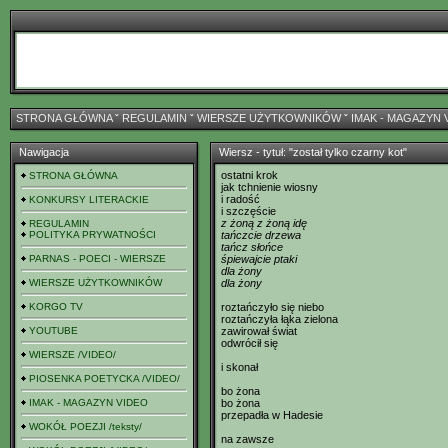
STRONA GŁÓWNA
ˇ
REGULAMIN
ˇ
WIERSZE UŻYTKOWNIKÓW
ˇ
IMAK - MAGAZYN 
Nawigacja
Wiersz - tytuł: "został tylko czarny kot"
ostatni krok
STRONA GŁÓWNA
jak tchnienie wiosny
i radość
KONKURSY LITERACKIE
i szczęście
z żoną z żoną idę
REGULAMIN
POLITYKA PRYWATNOŚCI
tańczcie drzewa
tańcz słońce
PARNAS - POECI - WIERSZE
śpiewajcie ptaki
dla żony
WIERSZE UŻYTKOWNIKÓW
dla żony
KORGO TV
roztańczyło się niebo
roztańczyła łąka zielona
YOUTUBE
zawirował świat
odwrócił się
WIERSZE /VIDEO/
i skonał
PIOSENKA POETYCKA /VIDEO/
bo żona
IMAK - MAGAZYN VIDEO
bo żona
przepadła w Hadesie
WOKÓŁ POEZJI /teksty/
na zawsze