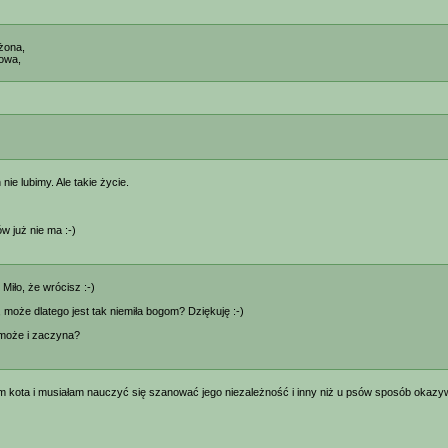
żona,
kowa,
nie lubimy. Ale takie życie.
 już nie ma :-)
 Miło, że wrócisz :-)
 może dlatego jest tak niemiła bogom? Dziękuję :-)
 może i zaczyna?
m kota i musiałam nauczyć się szanować jego niezależność i inny niż u psów sposób okazywan