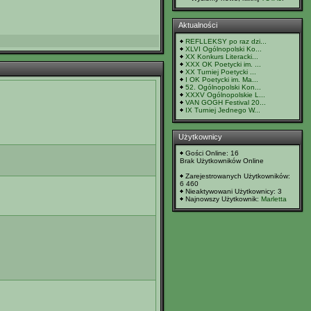
Aktualności
REFLLEKSY po raz dzi...
XLVI Ogólnopolski Ko...
XX Konkurs Literacki...
XXX OK Poetycki im. ...
XX Turniej Poetycki ...
I OK Poetycki im. Ma...
52. Ogólnopolski Kon...
XXXV Ogólnopolskie L...
VAN GOGH Festival 20...
IX Turniej Jednego W...
Użytkownicy
Gości Online: 16
Brak Użytkowników Online
Zarejestrowanych Użytkowników:
6 460
Nieaktywowani Użytkownicy: 3
Najnowszy Użytkownik:
Marletta