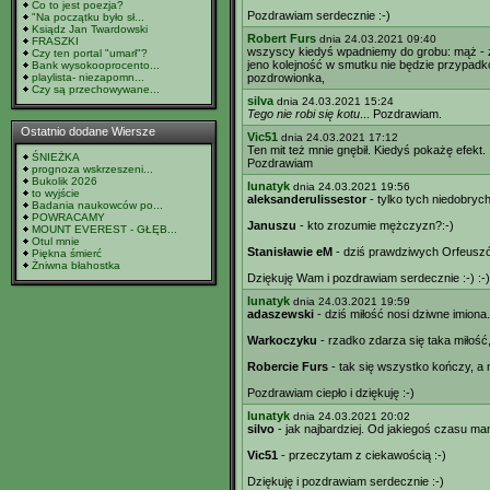
Co to jest poezja?
Pozdrawiam serdecznie :-)
"Na początku było sł...
Ksiądz Jan Twardowski
Robert Furs
dnia 24.03.2021 09:40
FRASZKI
wszyscy kiedyś wpadniemy do grobu: mąż - 
Czy ten portal "umarł"?
jeno kolejność w smutku nie będzie przypad
Bank wysokooprocento...
playlista- niezapomn...
pozdrowionka,
Czy są przechowywane...
silva
dnia 24.03.2021 15:24
Tego nie robi się kotu
... Pozdrawiam.
Ostatnio dodane Wiersze
Vic51
dnia 24.03.2021 17:12
Ten mit też mnie gnębił. Kiedyś pokażę efekt.
ŚNIEŻKA
Pozdrawiam
prognoza wskrzeszeni...
Bukolik 2026
lunatyk
dnia 24.03.2021 19:56
to wyjście
aleksanderulissestor
- tylko tych niedobrych 
Badania naukowców po...
POWRACAMY
Januszu
- kto zrozumie mężczyzn?:-)
MOUNT EVEREST - GŁĘB...
Otul mnie
Stanisławie eM
- dziś prawdziwych Orfeuszów
Piękna śmierć
Żniwna błahostka
Dziękuję Wam i pozdrawiam serdecznie :-) :-)
lunatyk
dnia 24.03.2021 19:59
adaszewski
- dziś miłość nosi dziwne imiona.
Warkoczyku
- rzadko zdarza się taka miłość,
Robercie Furs
- tak się wszystko kończy, a
Pozdrawiam ciepło i dziękuję :-)
lunatyk
dnia 24.03.2021 20:02
silvo
- jak najbardziej. Od jakiegoś czasu ma
Vic51
- przeczytam z ciekawością :-)
Dziękuję i pozdrawiam serdecznie :-)