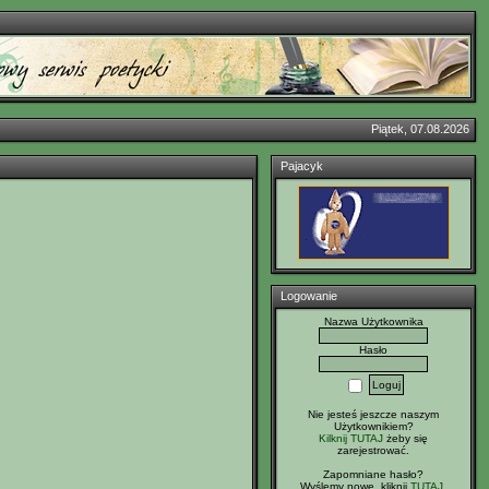
Piątek, 07.08.2026
Pajacyk
Logowanie
Nazwa Użytkownika
Hasło
Nie jesteś jeszcze naszym
Użytkownikiem?
Kilknij TUTAJ
żeby się
zarejestrować.
Zapomniane hasło?
Wyślemy nowe, kliknij
TUTAJ
.