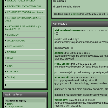
WOKÓŁ POEZJI /VIDEO/
na zawsze
RECENZJE UŻYTKOWNIKÓW
drogie imię echo niesie
KONKURSY 2008/10 (archiwum)
Dodane przez
lunatyk
dnia 23.03.2021 09:34 ˇ 
KONKURSY KWARTAŁU 2010 -
2012
Komentarze
-- KONKURS NA WIERSZ -- (IV
kwartał 2012)
aleksanderulissestor
dnia 23.03.2021 10:32
-:))
SUKCESY
ciężko jest lekko żyć
GALERIA FOTO
spodziewamy się spodziewanego ale to zaws
AKTUALNOŚCI
pozdrawiam -:))
FORUM
Janusz
dnia 23.03.2021 11:31
Sam sobie winien, po co się odwracał, jak mia
CZAT
Moc pozdrowień.
RokGemino
dnia 23.03.2021 17:24
LINKI
nie jeden współczesny Orfeusz bywa kontent 
KONTAKT
pozdrawiam jakby zadowolony z przeżytego i 
Szukaj
adaszewski
dnia 23.03.2021 18:23
kto by przyznał się do takiej miłości?
gdyby chodziło o żonę kolegi, proszę bardzo,
głupi ten tu przeze mnie opisany sarkazm, a
Wątki na Forum
dlatego z roztkliwieniem przeczytałem wiersz
Warkoczyk
dnia 24.03.2021 09:30
Najnowsze Wpisy
Jedna chwila zapomnienia, niecierpliwości niw
slam?
Pięknie o tym piszesz.
...moje wiersze