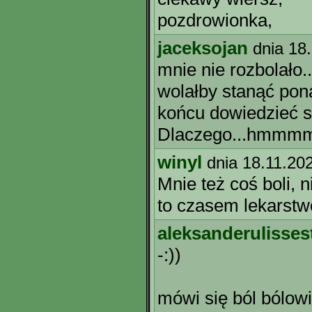
pozdrowionka,
jaceksojan
dnia 18
mnie nie rozbolało..
wolałby stanąć pon
końcu dowiedzieć si
Dlaczego...hmmmm
winyl
dnia 18.11.20
Mnie też coś boli, 
to czasem lekarstwo
aleksanderulisses
-:))
mówi się ból bólow