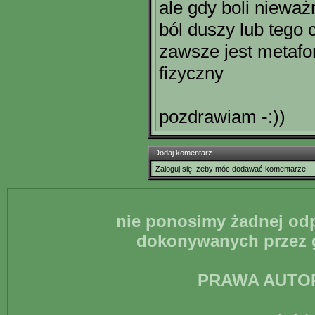
ale gdy boli nieważn
ból duszy lub tego
zawsze jest metafor
fizyczny
pozdrawiam -:))
Dodaj komentarz
Zaloguj się, żeby móc dodawać komentarze.
nie ponosimy żadnej odp
dokonywanych przez g
PRAWA AUTO