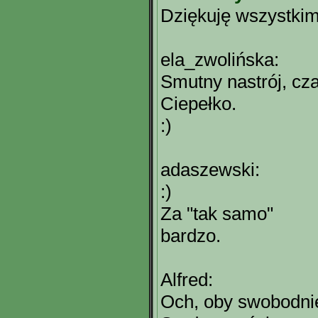
Dziękuję wszystkim 
ela_zwolińska:
Smutny nastrój, cz
Ciepełko.
:)
adaszewski:
:)
Za "tak samo"
bardzo.
Alfred:
Och, oby swobodnie