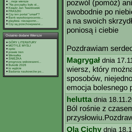
pozwól (pomóż) an
...moje wiersze
"Na początku było sł...
Ksiądz Jan Twardowski
swobodnie po niebi
FRASZKI
Czy ten portal "umarł"?
Bank wysokooprocento...
a na swoich skrzyd
playlista- niezapomn...
Czy są przechowywane...
poniosą i ciebie
Ostatnio dodane Wiersze
GÓRY LITERATURY
MOTYLE MYŚLI
Pozdrawiam serdec
optio
prawie tren
Wersalka
Magrygał
dnia 17.1
ŚNIEŻKA
prognoza wskrzeszeni...
Bukolik 2026
wiersz, który można
to wyjście
Badania naukowców po...
sposobów, niejedno
emocja bolesnego 
helutta
dnia 18.11.
Ból rośnie z czase
przysłowiu.Pozdraw
Ola Cichy
dnia 18.