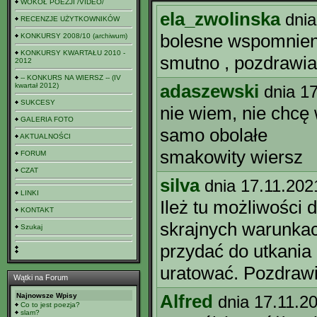
WOKÓŁ POEZJI /VIDEO/
ela_zwolinska
dnia
RECENZJE UŻYTKOWNIKÓW
bolesne wspomnienia
KONKURSY 2008/10 (archiwum)
KONKURSY KWARTAŁU 2010 -
smutno , pozdrawi
2012
-- KONKURS NA WIERSZ -- (IV
adaszewski
kwartał 2012)
dnia 1
SUKCESY
nie wiem, nie chcę 
GALERIA FOTO
samo obolałe
AKTUALNOŚCI
smakowity wiersz
FORUM
CZAT
silva
dnia 17.11.202
LINKI
Ileż tu możliwości 
KONTAKT
skrajnych warunkac
Szukaj
przydać do utkania 
uratować. Pozdraw
Wątki na Forum
Alfred
Najnowsze Wpisy
dnia 17.11.2
Co to jest poezja?
slam?