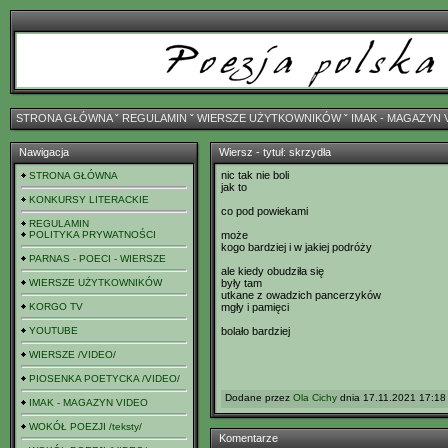
STRONA GŁÓWNA
ˇ
REGULAMIN
ˇ
WIERSZE UŻYTKOWNIKÓW
ˇ
IMAK - MAGAZYN 
Nawigacja
Wiersz - tytuł: skrzydła
nic tak nie boli
STRONA GŁÓWNA
jak to
KONKURSY LITERACKIE
co pod powiekami
REGULAMIN
POLITYKA PRYWATNOŚCI
może
kogo bardziej i w jakiej podróży
PARNAS - POECI - WIERSZE
ale kiedy obudziła się
WIERSZE UŻYTKOWNIKÓW
były tam
utkane z owadzich pancerzyków
KORGO TV
mgły i pamięci
YOUTUBE
bolało bardziej
WIERSZE /VIDEO/
PIOSENKA POETYCKA /VIDEO/
Dodane przez
Ola Cichy
dnia 17.11.2021 17:18 
IMAK - MAGAZYN VIDEO
WOKÓŁ POEZJI /teksty/
Komentarze