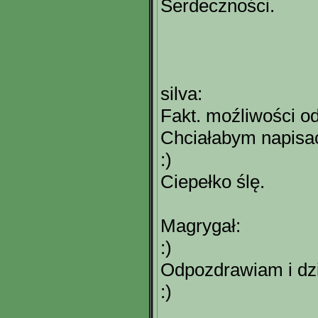
Serdeczności.
silva:
Fakt. moźliwości od
Chciałabym napisać
:)
Ciepełko ślę.
Magrygał:
:)
Odpozdrawiam i dzi
:)