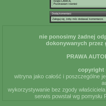
Dzięki LANICA,
Pozdrawiam rownież
Dodaj komentarz
Zaloguj się, żeby móc dodawać komentarze.
nie ponosimy żadnej odp
dokonywanych przez g
PRAWA AUTO
copyright 
witryna jako całość i poszczególne j
a
wykorzystywanie bez zgody właściciela 
serwis powstał wg pomysłu P