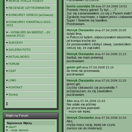
Pozdrawiam szczerze.
WOKÓŁ POEZJI /VIDEO/
konto usunięte 10
dnia 07.04.2008 19:53
RECENZJE UŻYTKOWNIKÓW
Powiedz Henry gdzieś Ty był ......?
Już się zastanawiałem ,co się z Panem stało
KONKURSY 2008/10 (archiwum)
Zgrabnie machnięte, z biglem,lekko i zabawn
Super ! Świetnie się bawiłem.
KONKURSY KWARTAŁU 2010 -
Pozdrawiam.
2012
Henryk Owsianko
dnia 07.04.2008 20:00
-- KONKURS NA WIERSZ -- (IV
dzięki lima,
kwartał 2012)
w Polszcze byłem, odpoczywałem wiosennie, 
od kompa trochę też.
SUKCESY
Że postanowiłem zdobyć sławę, zamieściłem 
cieszę się, że zajrzałeś.
GALERIA FOTO
Henryk Owsianko
dnia 07.04.2008 21:13
AKTUALNOŚCI
baribal, nie mam pretensji.
pozdrawiam
FORUM
green girl
dnia 07.04.2008 21:14
do mnie nie przemawia.
CZAT
pozdrawiam
LINKI
Henryk Owsianko
dnia 07.04.2008 21:20
green girl,
KONTAKT
czyżby ciekawość cię przywiodła ?
przepraszam, że cię zawiodłem.
Szukaj
pozdrawiam
Ako
dnia 07.04.2008 21:43
Nie udało się później
już proroctwa poprawić.
- może tak lepiej.
Wątki na Forum
Henryk Owsianko
dnia 07.04.2008 21:54
Ako,
Najnowsze Wpisy
chyba masz rację, lepiej sie czyta.
slam?
zwróce sie do moderacji.
...moje wiersze