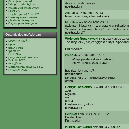
Co to jest poezja?
dzieki za radę i wizytę.
"Na początku było sł...
pozdrawiam
Ksiądz Jan Twardowski
FRASZKI
zoja
dnia 07.04.2008 22:14
Czy ten portal "umarł"?
fajna miniaturka, z humorkiem:)
Bank wysokooprocento...
playlista- niezapomn...
Mgielka
dnia 08.04.2008 05:41
Czy są przechowywane...
swietna miniaturka ........prosta w przekazie,
"'znowu trzeba was zbawic"...oj...trzeba , trze
pozdrawian:)))
Ostatnio dodane Wiersze
Wojciech Roszkowski
dnia 08.04.2008 10:0
MOTYLE MYŚLI
Ton niby lekki, ale jest głębsza myś. Spodobal
optio
prawie tren
Pozdrawiam
Wersalka
ŚNIEŻKA
emba
dnia 08.04.2008 15:35
prognoza wskrzeszeni...
Wciąż powtarzał ze smutkiem:
Bukolik 2026
'znowu trzeba was zbawić'.
to wyjście
Badania naukowców po...
POWRACAMY
fraszka nie fraszka? :)
¤¤¤¤¤¤¤¤¤¤
serdeczności z mojego przybrzegu
emba
Henryk Owsianko
dnia 08.04.2008 17:40
zoja,
Mgiełka,
roy,
emba,
Dziękuje wszystkim .
pozdrawiam
LANICA
dnia 08.04.2008 19:22
Bardzo fajne.
Pozdrawiam.
Henryk Owsianko
dnia 08.04.2008 20:10