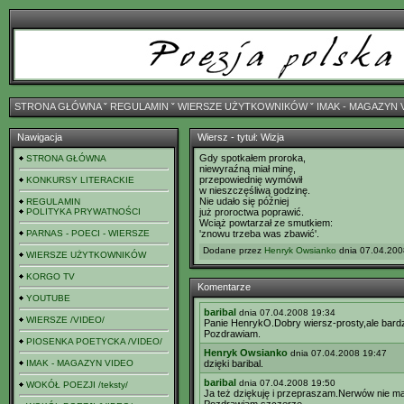
STRONA GŁÓWNA
ˇ
REGULAMIN
ˇ
WIERSZE UŻYTKOWNIKÓW
ˇ
IMAK - MAGAZYN 
Nawigacja
Wiersz - tytuł: Wizja
Gdy spotkałem proroka,
STRONA GŁÓWNA
niewyraźną miał minę,
przepowiednię wymówił
KONKURSY LITERACKIE
w nieszczęśliwą godzinę.
Nie udało się później
REGULAMIN
POLITYKA PRYWATNOŚCI
już proroctwa poprawić.
Wciąż powtarzał ze smutkiem:
PARNAS - POECI - WIERSZE
'znowu trzeba was zbawić'.
Dodane przez
Henryk Owsianko
dnia 07.04.200
WIERSZE UŻYTKOWNIKÓW
KORGO TV
Komentarze
YOUTUBE
baribal
dnia 07.04.2008 19:34
WIERSZE /VIDEO/
Panie HenrykO.Dobry wiersz-prosty,ale bardz
Pozdrawiam.
PIOSENKA POETYCKA /VIDEO/
Henryk Owsianko
dnia 07.04.2008 19:47
IMAK - MAGAZYN VIDEO
dzięki baribal.
baribal
dnia 07.04.2008 19:50
WOKÓŁ POEZJI /teksty/
Ja też dziękuję i przepraszam.Nerwów nie ma