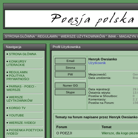
STRONA GŁÓWNA
ˇ
REGULAMIN
ˇ
WIERSZE UŻYTKOWNIKÓW
ˇ
IMAK - MAGAZYN 
Nawigacja
Profil Użytkownika
STRONA GŁÓWNA
Henryk Owsianko
KONKURSY
Użytkownik
LITERACKIE
REGULAMIN
Miejscowość:
Ge
POLITYKA
Data urodzenia:
Bra
PRYWATNOŚCI
PARNAS - POECI -
Data rejestracji:
29.
WIERSZE
Ostatnia wizyta:
13.
Postów w Shoutbox:
0
WIERSZE
Komentarzy:
2,1
UŻYTKOWNIKÓW
Postów na Forum:
15
KORGO TV
YOUTUBE
Tematy na forum napisane przez Henryk Owsianko
WIERSZE /VIDEO/
Forum
Temat
PIOSENKA POETYCKA
O POEZJI
Wiersze, dla kogo pisz
/VIDEO/