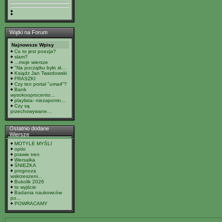
Wątki na Forum
Najnowsze Wpisy
Co to jest poezja?
slam?
...moje wiersze
"Na początku było sł...
Ksiądz Jan Twardowski
FRASZKI
Czy ten portal "umarł"?
Bank
wysokooprocento...
playlista- niezapomn...
Czy są
przechowywane...
Ostatnio dodane
Wiersze
MOTYLE MYŚLI
optio
prawie tren
Wersalka
ŚNIEŻKA
prognoza
wskrzeszeni...
Bukolik 2026
to wyjście
Badania naukowców
po...
POWRACAMY