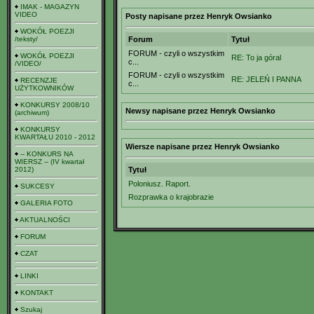
IMAK - MAGAZYN
VIDEO
Posty napisane przez Henryk Owsianko
WOKÓŁ POEZJI
/teksty/
Forum
Tytuł
FORUM - czyli o wszystkim
WOKÓŁ POEZJI
RE: To ja góral
c...
/VIDEO/
FORUM - czyli o wszystkim
RE: JELEŃ I PANNA
RECENZJE
c...
UŻYTKOWNIKÓW
KONKURSY 2008/10
Newsy napisane przez Henryk Owsianko
(archiwum)
KONKURSY
KWARTAŁU 2010 - 2012
Wiersze napisane przez Henryk Owsianko
-- KONKURS NA
WIERSZ -- (IV kwartał
2012)
Tytuł
Poloniusz. Raport.
SUKCESY
Rozprawka o krajobrazie
GALERIA FOTO
AKTUALNOŚCI
FORUM
CZAT
LINKI
KONTAKT
Szukaj