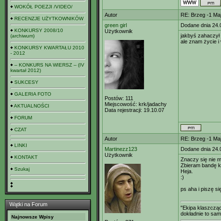
WOKÓŁ POEZJI /VIDEO/
Autor
RE: Brzeg -1 M
RECENZJE UŻYTKOWNIKÓW
green girl
Dodane dnia 24.
KONKURSY 2008/10
Użytkownik
jakbyś zahaczył 
(archiwum)
ale znam życie i 
KONKURSY KWARTAŁU 2010
- 2012
-- KONKURS NA WIERSZ -- (IV
kwartał 2012)
SUKCESY
GALERIA FOTO
Postów:
111
Miejscowość:
krk/jadachy
AKTUALNOŚCI
Data rejestracji:
19.10.07
FORUM
CZAT
Autor
RE: Brzeg -1 M
LINKI
Martinezz123
Dodane dnia 24.
Użytkownik
KONTAKT
Znaczy się nie m
Zbieram bandę k
Szukaj
Heja.
:)
ps aha i piszę si
Wątki na Forum
"Ekipa klaszcząc
dokładnie to sam
Najnowsze Wpisy