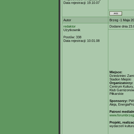
Data rejestracji:
19.10.07
Autor
Brzeg -1 Maja 
redaktor
Dodane dnia 23.
Użytkownik
Postów:
338
Data rejestracji:
10.01.08
Miejsce:
Dziedziniec Zam
Stadion Miejski
Organizatorzy:
Centrum Kultury
Klub Garnizonowy
Piłkarskie
Sponsorzy:
PWC
Aleja, EnergiaP
Patroni medialn
www.forumbrzeg
Projekt, realiza
wydarzeń kultur