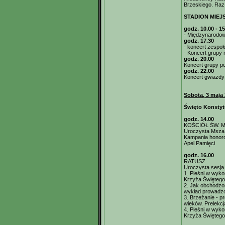
Brzeskiego. Raz
STADION MIEJ
godz. 10.00 - 15
- Międzynarodowy
godz. 17.30
- koncert zespo
- Koncert grupy 
godz. 20.00
Koncert grupy p
godz. 22.00
Koncert gwiaz
Sobota, 3 maja 
Święto Konstytu
godz. 14.00
KOŚCIÓŁ ŚW. 
Uroczysta Msza
Kampania honor
Apel Pamięci
godz. 16.00
RATUSZ
Uroczysta sesja 
1. Pieśni w wyko
Krzyża Świętego
2. Jak obchodzo
wykład prowadz
3. Brzeżanie - p
wieków. Prelekcj
4. Pieśni w wyko
Krzyża Świętego