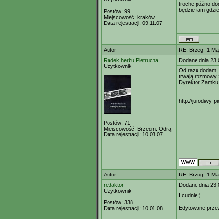
troche późno dod
będzie tam gdzi
Postów:
99
Miejscowość:
kraków
Data rejestracji:
09.11.07
Autor
RE: Brzeg -1 M
Radek herbu Pietrucha
Dodane dnia 23.
Użytkownik
Od razu dodam, 
trwają rozmowy z
Dyrektor Zamku 
http://jurodiwy-pi
Postów:
71
Miejscowość:
Brzeg n. Odrą
Data rejestracji:
10.03.07
Autor
RE: Brzeg -1 M
redaktor
Dodane dnia 23.
Użytkownik
I cudnie:)
Postów:
338
Edytowane prz
Data rejestracji:
10.01.08