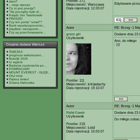
Postów:
271
slam?
Edytowane prz
Miejscowość:
Warszawa
...moje wiersze
Data rejestracji:
12.03.07
Co to jest poezja?
"Na początku było sł...
Ksiądz Jan Twardowski
FRASZKI
Czy ten portal "umarł"?
Bank wysokooprocento...
Autor
RE: Brzeg -1 M
playlista- niezapomn...
Czy są przechowywane...
green girl
Dodane dnia 23.
Użytkownik
Ano, do miłego
Ostatnio dodane Wiersze
: )))
ŚNIEŻKA
prognoza wskrzeszeni...
Bukolik 2026
to wyjście
Badania naukowców po...
POWRACAMY
MOUNT EVEREST - GŁĘB...
Otul mnie
Piękna śmierć
Postów:
111
Żniwna błahostka
Miejscowość:
krk/jadachy
Data rejestracji:
19.10.07
Autor
RE: Brzeg -1 M
Rafał Gawin
Dodane dnia 23.
Użytkownik
Do miłego zobac
Postów:
218
Miejscowość:
Łódź
Data rejestracji:
10.03.07