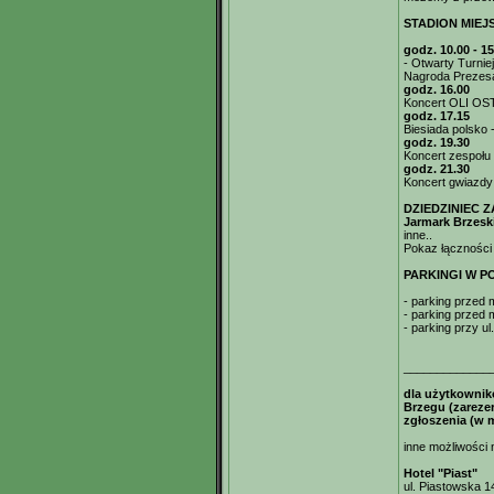
STADION MIEJ
godz. 10.00 - 15
- Otwarty Turnie
Nagroda Prezesa
godz. 16.00
Koncert OLI OS
godz. 17.15
Biesiada polsko
godz. 19.30
Koncert zespoł
godz. 21.30
Koncert gwiazd
DZIEDZINIEC Z
Jarmark Brzesk
inne..
Pokaz łączności 
PARKINGI W P
- parking przed
- parking przed
- parking przy u
_____________
dla użytkownik
Brzegu (zareze
zgłoszenia (w 
inne możliwości n
Hotel "Piast"
ul. Piastowska 14