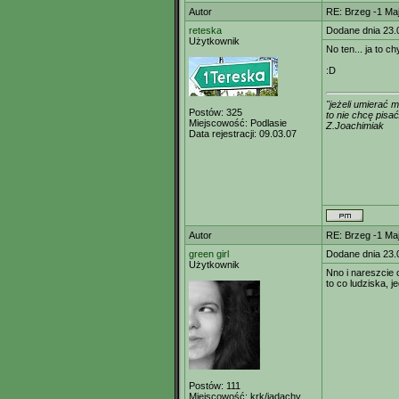
Autor
RE: Brzeg -1 M
reteska
Dodane dnia 23.
Użytkownik
No ten... ja to 
:D
"jeżeli umierać m
Postów:
325
to nie chcę pisa
Miejscowość:
Podlasie
Z.Joachimiak
Data rejestracji:
09.03.07
Autor
RE: Brzeg -1 M
green girl
Dodane dnia 23.
Użytkownik
Nno i nareszcie
to co ludziska, 
Postów:
111
Miejscowość:
krk/jadachy