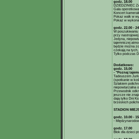
godz. 18.00
DZIEDZINIEC 
Gala operetkowa
Koncert kameral
Pokaz walk w wy
Pokaz w wykonan
godz. 22.00 - 24
W poszukiwaniu 
przy nastrojowe
Jedyna, niepowt
tajemniczej atm
będzie można zo
czekają na tych
Tylko podczas Dn
Dodatkowo:
godz. 15.00
- "Poznaj taje
Tadeuszem Jurk
(spotkanie w koś
Szlakiem polichro
niepowtarzalna o
Przewodnik odkry
jeszcze nie zna
dają tylko Dni 
brzeskich polichr
STADION MIEJ
godz. 10.00 - 15
- Międzynarodowy
godz. 17.00
Blok dla dzieci p