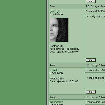
Autor
RE: Brzeg -1 M
green girl
Dodane dnia 23.
Użytkownik
nie jest jeszcze 
Postów:
111
Miejscowość:
krk/jadachy
Data rejestracji:
19.10.07
Autor
RE: Brzeg -1 M
redaktor
Dodane dnia 23.
Użytkownik
Proszę spojrzeć,
Postów:
338
Data rejestracji:
10.01.08
Autor
RE: Brzeg -1 M
arekogarek
Dodane dnia 23.
Użytkownik