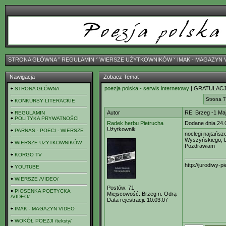
STRONA GŁÓWNA
ˇ
REGULAMIN
ˇ
WIERSZE UŻYTKOWNIKÓW
ˇ
IMAK - MAGAZYN 
Nawigacja
Zobacz Temat
poezja polska - serwis internetowy
| GRATULACJ
STRONA GŁÓWNA
Strona 7
KONKURSY LITERACKIE
Autor
RE: Brzeg -1 M
REGULAMIN
POLITYKA PRYWATNOŚCI
Radek herbu Pietrucha
Dodane dnia 24.
Użytkownik
PARNAS - POECI - WIERSZE
noclegi najtańsz
Wyszyńskiego, Do
WIERSZE UŻYTKOWNIKÓW
Pozdrawiam
KORGO TV
http://jurodiwy-pi
YOUTUBE
WIERSZE /VIDEO/
Postów:
71
PIOSENKA POETYCKA
Miejscowość:
Brzeg n. Odrą
/VIDEO/
Data rejestracji:
10.03.07
IMAK - MAGAZYN VIDEO
WOKÓŁ POEZJI /teksty/