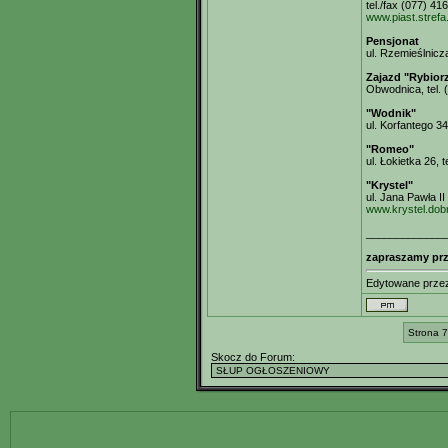
tel./fax (077) 41
www.piast.strefa.
Pensjonat
ul. Rzemieślnicza
Zajazd "Rybior
Obwodnica, tel. 
"Wodnik"
ul. Korfantego 34
"Romeo"
ul. Łokietka 26, 
"Krystel"
ul. Jana Pawła II
www.krystel.dob
_____________
zapraszamy prz
Edytowane prz
Strona 7
Skocz do Forum: