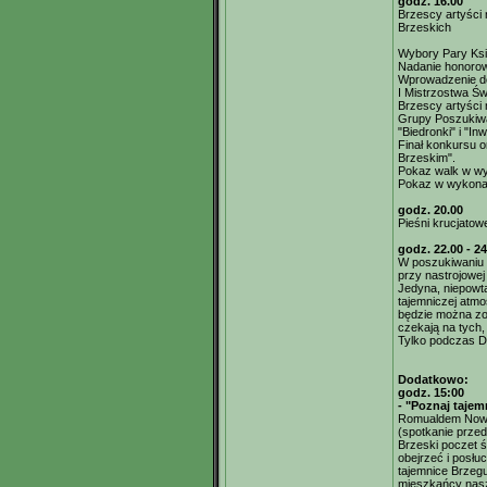
godz. 16.00
Brzescy artyśc
Brzeskich
Wybory Pary Ksi
Nadanie honorow
Wprowadzenie do
I Mistrzostwa Św
Brzescy artyści 
Grupy Poszukiwa
"Biedronki" i "I
Finał konkursu 
Brzeskim".
Pokaz walk w wy
Pokaz w wykonan
godz. 20.00
Pieśni krucjatow
godz. 22.00 - 24
W poszukiwaniu 
przy nastrojowe
Jedyna, niepowt
tajemniczej atm
będzie można zo
czekają na tych
Tylko podczas Dn
Dodatkowo:
godz. 15:00
- "Poznaj taje
Romualdem Now
(spotkanie przed
Brzeski poczet ś
obejrzeć i posłu
tajemnice Brzeg
mieszkańcy nasz