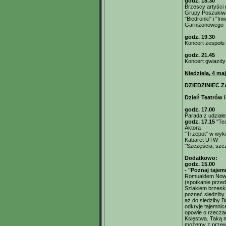
godz. 18.30
Brzescy artyści 
Grupy Poszukiwa
"Biedronki" i "I
Garnizonowego
godz. 19.30
Koncert zespołu
godz. 21.45
Koncert gwiazdy
Niedziela, 4 maj
DZIEDZINIEC Z
Dzień Teatrów 
godz. 17.00
Parada z udziałe
godz. 17.15
"Tea
Aktora
"Trzepot" w wyk
Kabaret UTW
"Szczęścia, szc
Dodatkowo:
godz. 15.00
- "Poznaj taje
Romualdem Now
(spotkanie prze
Szlakiem brzeski
poznać siedziby 
aż do siedziby B
odkryje tajemnic
opowie o rzecza
Księstwa. Taką m
możemy z przewo