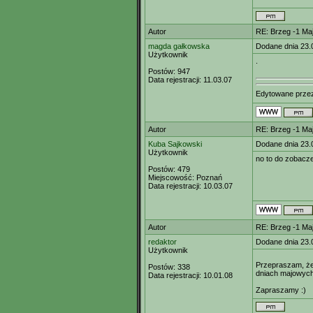
Autor
RE: Brzeg -1 M
magda gałkowska
Dodane dnia 23.
Użytkownik
.
Postów:
947
Data rejestracji:
11.03.07
Edytowane prz
Autor
RE: Brzeg -1 M
Kuba Sajkowski
Dodane dnia 23.
Użytkownik
no to do zobacze
Postów:
479
Miejscowość:
Poznań
Data rejestracji:
10.03.07
Autor
RE: Brzeg -1 M
redaktor
Dodane dnia 23.
Użytkownik
Przepraszam, że 
Postów:
338
dniach majowych,
Data rejestracji:
10.01.08
Zapraszamy :)