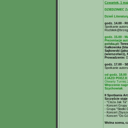
Czwartek, 1 maj
DZIEDZINIEC Z
Dzień Literatur
godz. 14.00 
Spotkanie autor
Rozbitek@brzeg
godz. 15.00 -
Prezentacje au
polska.pl
: Tere
Gałkowska (bla
Sajkowski (jaku
(wierszofan1), 
Prowadzenie:
D
godz. 17.00 - 
Spotkanie autor
od godz. 18.00
ZJAZD POEZJI
Otwarty Turniej
Wręczenie nagro
Szychowiak
.
II Spotkania Ar
Szczęście staje
- "Cisza Jak Ta"
- Koncert Grupy
- Grupa "Słodki 
- Koncert Zbysz
- Koncert "Do G
Wolna scena, cz