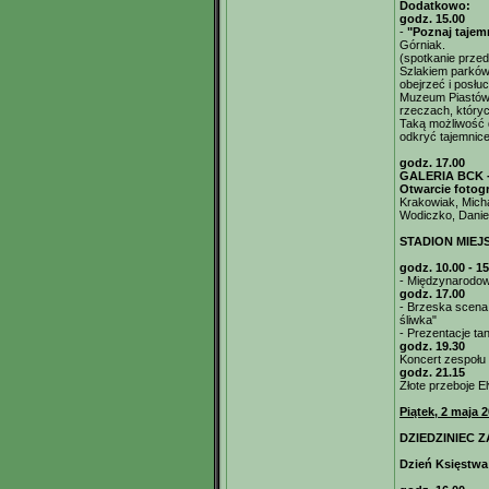
Dodatkowo:
godz. 15.00
-
"Poznaj tajem
Górniak.
(spotkanie prze
Szlakiem parków 
obejrzeć i posłu
Muzeum Piastów 
rzeczach, który
Taką możliwość 
odkryć tajemnic
godz. 17.00
GALERIA BCK -
Otwarcie fotogr
Krakowiak, Mich
Wodiczko, Danie
STADION MIEJ
godz. 10.00 - 15
- Międzynarodowy
godz. 17.00
- Brzeska scena 
śliwka"
- Prezentacje ta
godz. 19.30
Koncert zespołu
godz. 21.15
Złote przeboje E
Piątek, 2 maja 2
DZIEDZINIEC Z
Dzień Księstwa