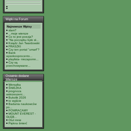
Wątki na Forum
Najnowsze Wpisy
slam?
...moje wiersze
Co to jest poezja?
"Na początku było sł...
Ksiądz Jan Twardowski
FRASZKI
Czy ten portal "umarł"?
Bank
wysokooprocento...
playlista- niezapomn...
Czy są
przechowywane...
Ostatnio dodane
Wiersze
Wersalka
ŚNIEŻKA
prognoza
wskrzeszeni...
Bukolik 2026
to wyjście
Badania naukowców
po...
POWRACAMY
MOUNT EVEREST -
GŁĘB...
Otul mnie
Piękna śmierć