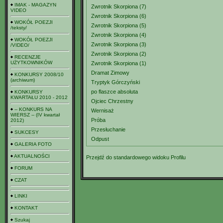
IMAK - MAGAZYN
Zwrotnik Skorpiona (7)
VIDEO
Zwrotnik Skorpiona (6)
WOKÓŁ POEZJI
Zwrotnik Skorpiona (5)
/teksty/
Zwrotnik Skorpiona (4)
WOKÓŁ POEZJI
Zwrotnik Skorpiona (3)
/VIDEO/
Zwrotnik Skorpiona (2)
RECENZJE
UŻYTKOWNIKÓW
Zwrotnik Skorpiona (1)
Dramat Zimowy
KONKURSY 2008/10
(archiwum)
Tryptyk Górczyński
po flaszce absoluta
KONKURSY
KWARTAŁU 2010 - 2012
Ojciec Chrzestny
-- KONKURS NA
Wernisaż
WIERSZ -- (IV kwartał
Próba
2012)
Przesłuchanie
SUKCESY
Odpust
GALERIA FOTO
AKTUALNOŚCI
Przejdź do standardowego widoku Profilu
FORUM
CZAT
LINKI
KONTAKT
Szukaj