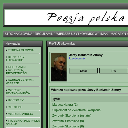
STRONA GŁÓWNA
ˇ
REGULAMIN
ˇ
WIERSZE UŻYTKOWNIKÓW
ˇ
IMAK - MAGAZYN 
Nawigacja
Profil Użytkownika
STRONA GŁÓWNA
Jerzy Beniamin Zimny
KONKURSY
Użytkownik
LITERACKIE
REGULAMIN
POLITYKA
PRYWATNOŚCI
PARNAS - POECI -
WIERSZE
Wiersze napisane przez Jerzy Beniamin Zimny
WIERSZE
UŻYTKOWNIKÓW
Tytuł
KORGO TV
Martwa Natura (1)
YOUTUBE
Suplement do Zwrotnika Skorpiona
WIERSZE /VIDEO/
Zwrotnik Skorpiona (ostatni)
PIOSENKA POETYCKA
Zwrotnik Skorpiona (9)
/VIDEO/
Zwrotnik Skorpiona (8)