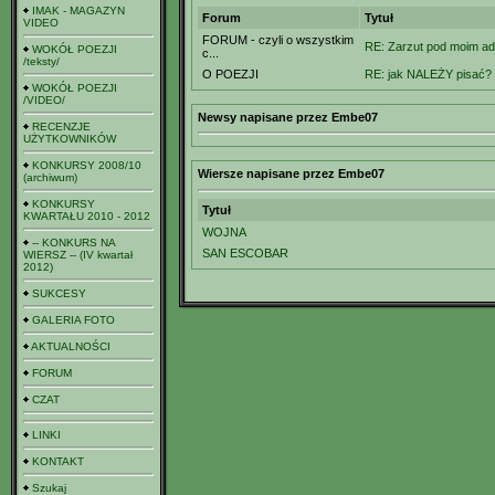
IMAK - MAGAZYN
Forum
Tytuł
VIDEO
FORUM - czyli o wszystkim
RE: Zarzut pod moim a
WOKÓŁ POEZJI
c...
/teksty/
O POEZJI
RE: jak NALEŻY pisać?
WOKÓŁ POEZJI
/VIDEO/
Newsy napisane przez Embe07
RECENZJE
UŻYTKOWNIKÓW
KONKURSY 2008/10
Wiersze napisane przez Embe07
(archiwum)
KONKURSY
Tytuł
KWARTAŁU 2010 - 2012
WOJNA
-- KONKURS NA
SAN ESCOBAR
WIERSZ -- (IV kwartał
2012)
SUKCESY
GALERIA FOTO
AKTUALNOŚCI
FORUM
CZAT
LINKI
KONTAKT
Szukaj