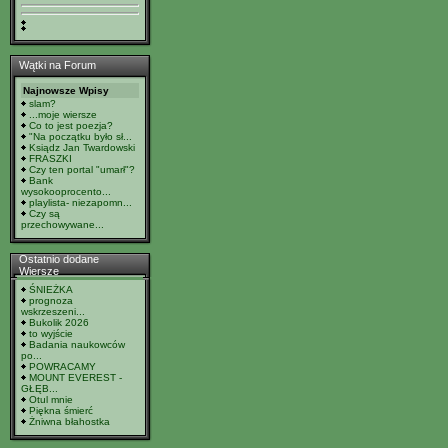
Wątki na Forum
Najnowsze Wpisy
slam?
...moje wiersze
Co to jest poezja?
"Na początku było sł...
Ksiądz Jan Twardowski
FRASZKI
Czy ten portal "umarł"?
Bank
wysokooprocento...
playlista- niezapomn...
Czy są
przechowywane...
Ostatnio dodane
Wiersze
ŚNIEŻKA
prognoza
wskrzeszeni...
Bukolik 2026
to wyjście
Badania naukowców
po...
POWRACAMY
MOUNT EVEREST -
GŁĘB...
Otul mnie
Piękna śmierć
Żniwna błahostka