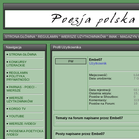
STRONA GŁÓWNA
ˇ
REGULAMIN
ˇ
WIERSZE UŻYTKOWNIKÓW
ˇ
IMAK - MAGAZYN 
Nawigacja
Profil Użytkownika
STRONA GŁÓWNA
Embe07
KONKURSY
Użytkownik
LITERACKIE
REGULAMIN
Miejscowość:
Łó
POLITYKA
Data urodzenia:
7 G
PRYWATNOŚCI
PARNAS - POECI -
Data rejestracji:
02.
WIERSZE
Ostatnia wizyta:
15.
Postów w Shoutbox:
0
WIERSZE
Komentarzy:
113
UŻYTKOWNIKÓW
Postów na Forum:
10
KORGO TV
YOUTUBE
Tematy na forum napisane przez Embe07
WIERSZE /VIDEO/
PIOSENKA POETYCKA
Posty napisane przez Embe07
/VIDEO/