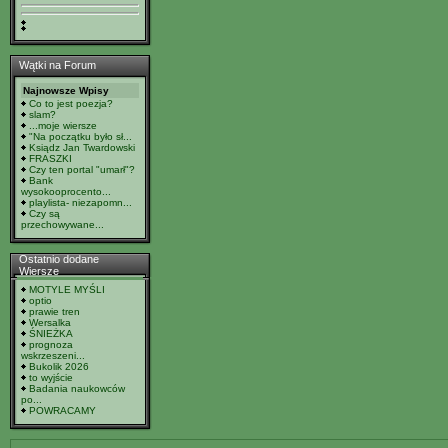
Wątki na Forum
Najnowsze Wpisy
Co to jest poezja?
slam?
...moje wiersze
"Na początku było sł...
Ksiądz Jan Twardowski
FRASZKI
Czy ten portal "umarł"?
Bank
wysokooprocento...
playlista- niezapomn...
Czy są
przechowywane...
Ostatnio dodane
Wiersze
MOTYLE MYŚLI
optio
prawie tren
Wersalka
ŚNIEŻKA
prognoza
wskrzeszeni...
Bukolik 2026
to wyjście
Badania naukowców
po...
POWRACAMY