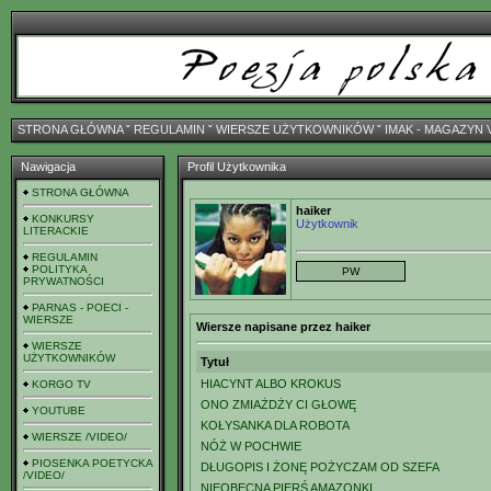
STRONA GŁÓWNA
ˇ
REGULAMIN
ˇ
WIERSZE UŻYTKOWNIKÓW
ˇ
IMAK - MAGAZYN 
Nawigacja
Profil Użytkownika
STRONA GŁÓWNA
haiker
KONKURSY
Użytkownik
LITERACKIE
REGULAMIN
POLITYKA
PRYWATNOŚCI
PARNAS - POECI -
WIERSZE
Wiersze napisane przez haiker
WIERSZE
UŻYTKOWNIKÓW
Tytuł
HIACYNT ALBO KROKUS
KORGO TV
ONO ZMIAŻDŻY CI GŁOWĘ
YOUTUBE
KOŁYSANKA DLA ROBOTA
WIERSZE /VIDEO/
NÓŻ W POCHWIE
PIOSENKA POETYCKA
DŁUGOPIS I ŻONĘ POŻYCZAM OD SZEFA
/VIDEO/
NIEOBECNA PIERŚ AMAZONKI