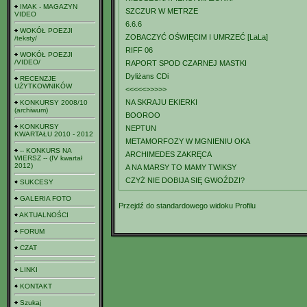
IMAK - MAGAZYN
SZCZUR W METRZE
VIDEO
6.6.6
WOKÓŁ POEZJI
ZOBACZYĆ OŚWIĘCIM I UMRZEĆ [LaLa]
/teksty/
RIFF 06
WOKÓŁ POEZJI
/VIDEO/
RAPORT SPOD CZARNEJ MASTKI
Dyliżans CDi
RECENZJE
UŻYTKOWNIKÓW
<<<<<>>>>>
NA SKRAJU EKIERKI
KONKURSY 2008/10
(archiwum)
BOOROO
KONKURSY
NEPTUN
KWARTAŁU 2010 - 2012
METAMORFOZY W MGNIENIU OKA
-- KONKURS NA
ARCHIMEDES ZAKRĘCA
WIERSZ -- (IV kwartał
2012)
A NA MARSY TO MAMY TWIKSY
CZYŻ NIE DOBIJA SIĘ GWOŹDZI?
SUKCESY
GALERIA FOTO
Przejdź do standardowego widoku Profilu
AKTUALNOŚCI
FORUM
CZAT
LINKI
KONTAKT
Szukaj