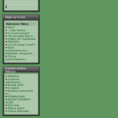
Wątki na Forum
Najnowsze Wpisy
slam?
...moje wiersze
Co to jest poezja?
"Na początku było sł...
Ksiądz Jan Twardowski
FRASZKI
Czy ten portal "umarł"?
Bank
wysokooprocento...
playlista- niezapomn...
Czy są
przechowywane...
Ostatnio dodane
Wiersze
ŚNIEŻKA
prognoza
wskrzeszeni...
Bukolik 2026
to wyjście
Badania naukowców
po...
POWRACAMY
MOUNT EVEREST -
GŁĘB...
Otul mnie
Piękna śmierć
Żniwna błahostka