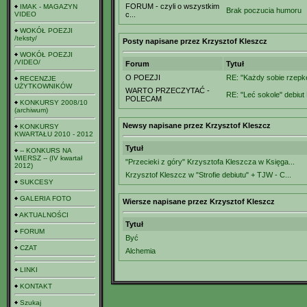
FORUM - czyli o wszystkim
IMAK - MAGAZYN
Brak poczucia humoru
VIDEO
c...
WOKÓŁ POEZJI
/teksty/
Posty napisane przez Krzysztof Kleszcz
WOKÓŁ POEZJI
/VIDEO/
Forum
Tytuł
O POEZJI
RE: "Każdy sobie rzepkę
RECENZJE
UŻYTKOWNIKÓW
WARTO PRZECZYTAĆ -
RE: "Leć sokole" debiut
POLECAM
KONKURSY 2008/10
(archiwum)
Newsy napisane przez Krzysztof Kleszcz
KONKURSY
KWARTAŁU 2010 - 2012
Tytuł
-- KONKURS NA
WIERSZ -- (IV kwartał
"Przecieki z góry" Krzysztofa Kleszcza w Księga...
2012)
Krzysztof Kleszcz w "Strofie debiutu" + TJW - C...
SUKCESY
GALERIA FOTO
Wiersze napisane przez Krzysztof Kleszcz
AKTUALNOŚCI
Tytuł
FORUM
Być
CZAT
Alchemia
LINKI
KONTAKT
Szukaj