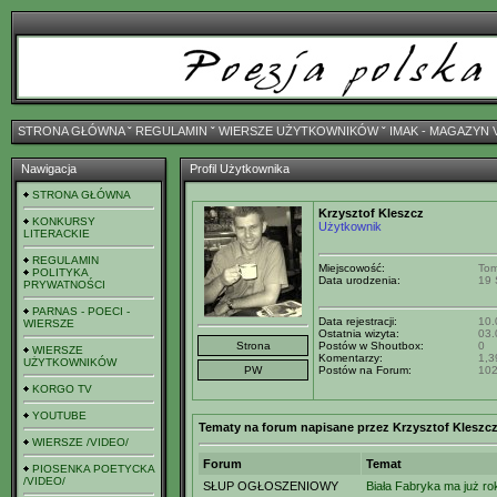
STRONA GŁÓWNA
ˇ
REGULAMIN
ˇ
WIERSZE UŻYTKOWNIKÓW
ˇ
IMAK - MAGAZYN 
Nawigacja
Profil Użytkownika
STRONA GŁÓWNA
Krzysztof Kleszcz
KONKURSY
Użytkownik
LITERACKIE
REGULAMIN
Miejscowość:
Tom
POLITYKA
Data urodzenia:
19 
PRYWATNOŚCI
PARNAS - POECI -
Data rejestracji:
10.
WIERSZE
Ostatnia wizyta:
03.
Postów w Shoutbox:
0
WIERSZE
Komentarzy:
1,3
UŻYTKOWNIKÓW
Postów na Forum:
10
KORGO TV
YOUTUBE
Tematy na forum napisane przez Krzysztof Kleszc
WIERSZE /VIDEO/
Forum
Temat
PIOSENKA POETYCKA
/VIDEO/
SŁUP OGŁOSZENIOWY
Biała Fabryka ma już ro