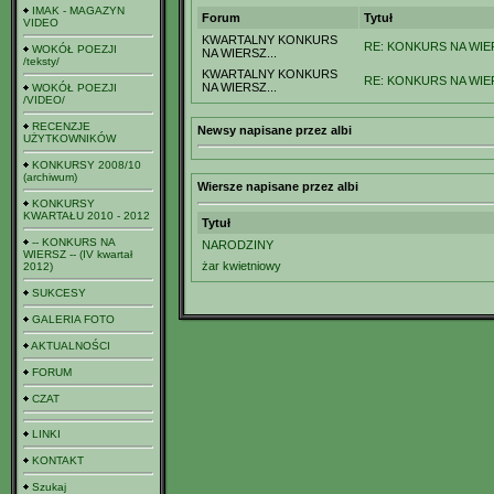
IMAK - MAGAZYN
Forum
Tytuł
VIDEO
KWARTALNY KONKURS
RE: KONKURS NA WIER
WOKÓŁ POEZJI
NA WIERSZ...
/teksty/
KWARTALNY KONKURS
RE: KONKURS NA WIERS
NA WIERSZ...
WOKÓŁ POEZJI
/VIDEO/
RECENZJE
Newsy napisane przez albi
UŻYTKOWNIKÓW
KONKURSY 2008/10
(archiwum)
Wiersze napisane przez albi
KONKURSY
KWARTAŁU 2010 - 2012
Tytuł
-- KONKURS NA
NARODZINY
WIERSZ -- (IV kwartał
żar kwietniowy
2012)
SUKCESY
GALERIA FOTO
AKTUALNOŚCI
FORUM
CZAT
LINKI
KONTAKT
Szukaj