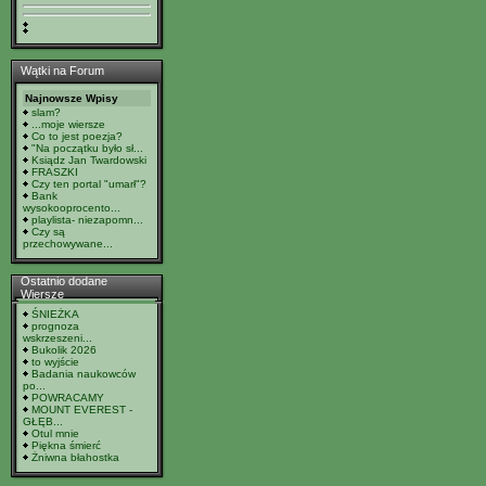
Wątki na Forum
Najnowsze Wpisy
slam?
...moje wiersze
Co to jest poezja?
"Na początku było sł...
Ksiądz Jan Twardowski
FRASZKI
Czy ten portal "umarł"?
Bank
wysokooprocento...
playlista- niezapomn...
Czy są
przechowywane...
Ostatnio dodane
Wiersze
ŚNIEŻKA
prognoza
wskrzeszeni...
Bukolik 2026
to wyjście
Badania naukowców
po...
POWRACAMY
MOUNT EVEREST -
GŁĘB...
Otul mnie
Piękna śmierć
Żniwna błahostka