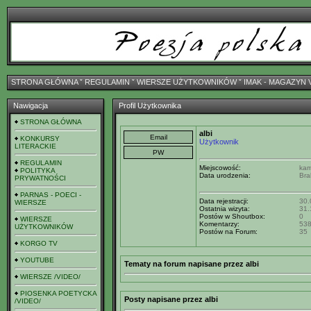
STRONA GŁÓWNA
ˇ
REGULAMIN
ˇ
WIERSZE UŻYTKOWNIKÓW
ˇ
IMAK - MAGAZYN 
Nawigacja
Profil Użytkownika
STRONA GŁÓWNA
albi
KONKURSY
Użytkownik
LITERACKIE
REGULAMIN
Miejscowość:
kam
POLITYKA
Data urodzenia:
Bra
PRYWATNOŚCI
PARNAS - POECI -
Data rejestracji:
30.
WIERSZE
Ostatnia wizyta:
31.
Postów w Shoutbox:
0
WIERSZE
Komentarzy:
53
UŻYTKOWNIKÓW
Postów na Forum:
35
KORGO TV
YOUTUBE
Tematy na forum napisane przez albi
WIERSZE /VIDEO/
PIOSENKA POETYCKA
Posty napisane przez albi
/VIDEO/