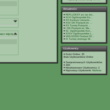
Aktualności
REFLLEKSY po raz dzi...
XLVI Ogólnopolski Ko...
XX Konkurs Literacki...
XXX OK Poetycki im. ...
XX Turniej Poetycki ...
I OK Poetycki im. Ma...
52. Ogólnopolski Kon...
XXXV Ogólnopolskie L...
acz więcej
VAN GOGH Festival 20...
IX Turniej Jednego W...
Użytkownicy
Gości Online: 35
Brak Użytkowników Online
Zarejestrowanych Użytkowników:
6 460
Nieaktywowani Użytkownicy: 2
Najnowszy Użytkownik:
Marletta