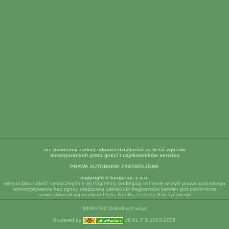
nie ponosimy żadnej odpowiedzialności za treść wpisów
dokonywanych przez gości i użytkowników serwisu
PRAWA AUTORSKIE ZASTRZEŻONE
copyright © korgo sp. z o.o.
witryna jako całość i poszczególne jej fragmenty podlegają ochronie w myśl prawa autorskiego
wykorzystywanie bez zgody właściciela całości lub fragmentów serwisu jest zabronione
serwis powstał wg pomysłu Piotra Kontka i Leszka Kolczyńskiego
94091792 Unikalnych wizyt
Powered by
v6.01.7 © 2003-2005