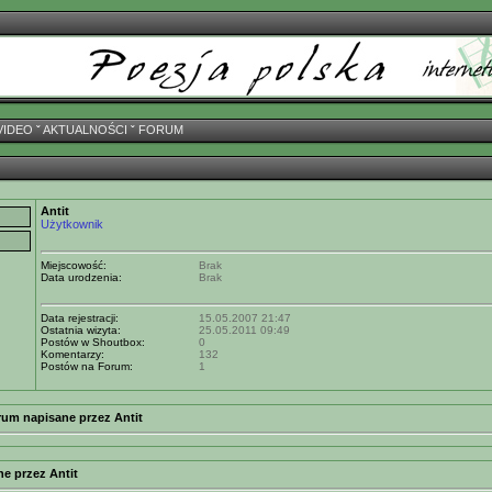
VIDEO
ˇ
AKTUALNOŚCI
ˇ
FORUM
Antit
Użytkownik
Miejscowość:
Brak
Data urodzenia:
Brak
Data rejestracji:
15.05.2007 21:47
Ostatnia wizyta:
25.05.2011 09:49
Postów w Shoutbox:
0
Komentarzy:
132
Postów na Forum:
1
rum napisane przez Antit
e przez Antit