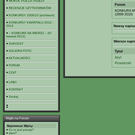
WOKÓŁ POEZJI /VIDEO/
Forum
RECENZJE UŻYTKOWNIKÓW
KONKURS MI
(2008-2010)
KONKURSY 2008/10 (archiwum)
KONKURSY KWARTAŁU 2010 -
2012
Newsy napisa
-- KONKURS NA WIERSZ -- (IV
kwartał 2012)
Wiersze napi
SUKCESY
GALERIA FOTO
Tytuł
Azyl
AKTUALNOŚCI
Przestrzeń
FORUM
CZAT
LINKI
KONTAKT
Szukaj
Wątki na Forum
Najnowsze Wpisy
Co to jest poezja?
slam?