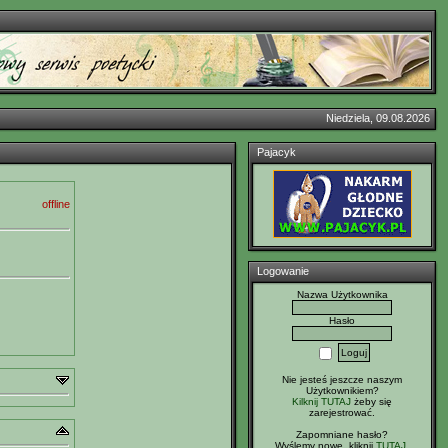
Niedziela, 09.08.2026
Pajacyk
offline
Logowanie
Nazwa Użytkownika
Hasło
Nie jesteś jeszcze naszym
Użytkownikiem?
Kilknij TUTAJ
żeby się
zarejestrować.
Zapomniane hasło?
Wyślemy nowe, kliknij
TUTAJ
.