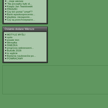
...moje wiersze
"Na początku było sł...
Ksiądz Jan Twardowski
FRASZKI
Czy ten portal "umarł"?
Bank wysokooprocento...
playlista- niezapomn...
Czy są przechowywane...
Ostatnio dodane Wiersze
MOTYLE MYŚLI
optio
prawie tren
Wersalka
ŚNIEŻKA
prognoza wskrzeszeni...
Bukolik 2026
to wyjście
Badania naukowców po...
POWRACAMY