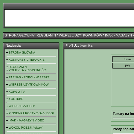
STRONA GŁÓWNA
ˇ
REGULAMIN
ˇ
WIERSZE UŻYTKOWNIKÓW
ˇ
IMAK - MAGAZYN 
Nawigacja
Profil Użytkownika
STRONA GŁÓWNA
KONKURSY LITERACKIE
REGULAMIN
POLITYKA PRYWATNOŚCI
PARNAS - POECI - WIERSZE
WIERSZE UŻYTKOWNIKÓW
KORGO TV
YOUTUBE
WIERSZE /VIDEO/
PIOSENKA POETYCKA /VIDEO/
Tematy na fo
IMAK - MAGAZYN VIDEO
WOKÓŁ POEZJI /teksty/
Posty napisan