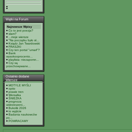
Wątki na Forum
Najnowsze Wpisy
Co to jest poezja?
slam?
...moje wiersze
"Na początku było sł...
Ksiądz Jan Twardowski
FRASZKI
Czy ten portal "umarł"?
Bank
wysokooprocento...
playlista- niezapomn...
Czy są
przechowywane...
Ostatnio dodane
Wiersze
MOTYLE MYŚLI
optio
prawie tren
Wersalka
ŚNIEŻKA
prognoza
wskrzeszeni...
Bukolik 2026
to wyjście
Badania naukowców
po...
POWRACAMY