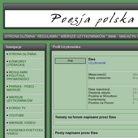
STRONA GŁÓWNA
ˇ
REGULAMIN
ˇ
WIERSZE UŻYTKOWNIKÓW
ˇ
IMAK - MAGAZYN 
Nawigacja
Profil Użytkownika
STRONA GŁÓWNA
Ewa
KONKURSY
Użytkownik
LITERACKIE
REGULAMIN
Miejscowość:
Wro
POLITYKA
Data urodzenia:
Bra
PRYWATNOŚCI
PARNAS - POECI -
Data rejestracji:
23.
WIERSZE
Ostatnia wizyta:
03.
Postów w Shoutbox:
0
WIERSZE
Komentarzy:
57
UŻYTKOWNIKÓW
Postów na Forum:
0
KORGO TV
YOUTUBE
Tematy na forum napisane przez Ewa
WIERSZE /VIDEO/
PIOSENKA POETYCKA
Posty napisane przez Ewa
/VIDEO/