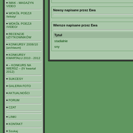
IMAK - MAGAZYN
VIDEO
Newsy napisane przez Ewa
WOKÓŁ POEZJI
/teksty/
WOKÓŁ POEZJI
Wiersze napisane przez Ewa
/VIDEO/
RECENZJE
Tytuł
UŻYTKOWNIKÓW
stadialnie
KONKURSY 2008/10
sny
(archiwum)
KONKURSY
KWARTAŁU 2010 - 2012
-- KONKURS NA
WIERSZ -- (IV kwartał
2012)
SUKCESY
GALERIA FOTO
AKTUALNOŚCI
FORUM
CZAT
LINKI
KONTAKT
Szukaj