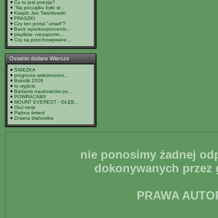
Co to jest poezja?
"Na początku było sł...
Ksiądz Jan Twardowski
FRASZKI
Czy ten portal "umarł"?
Bank wysokooprocento...
playlista- niezapomn...
Czy są przechowywane...
Ostatnio dodane Wiersze
ŚNIEŻKA
prognoza wskrzeszeni...
Bukolik 2026
to wyjście
Badania naukowców po...
POWRACAMY
MOUNT EVEREST - GŁĘB...
Otul mnie
Piękna śmierć
Żniwna błahostka
nie ponosimy żadnej odp
dokonywanych przez g
PRAWA AUTO