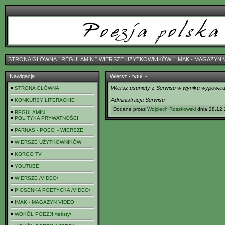
STRONA GŁÓWNA
ˇ
REGULAMIN
ˇ
WIERSZE UŻYTKOWNIKÓW
ˇ
IMAK - MAGAZYN 
Nawigacja
Wiersz - tytuł: -
Wiersz usunięty z Serwisu w wyniku wypowiedz
STRONA GŁÓWNA
Administracja Serwisu
KONKURSY LITERACKIE
Dodane przez
Wojciech Roszkowski
dnia 28.12.
REGULAMIN
POLITYKA PRYWATNOŚCI
PARNAS - POECI - WIERSZE
WIERSZE UŻYTKOWNIKÓW
KORGO TV
YOUTUBE
WIERSZE /VIDEO/
PIOSENKA POETYCKA /VIDEO/
IMAK - MAGAZYN VIDEO
WOKÓŁ POEZJI /teksty/