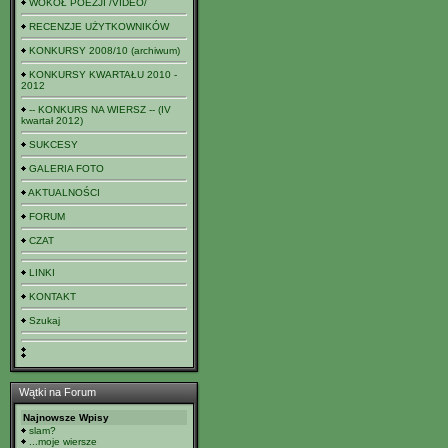
WOKÓŁ POEZJI /VIDEO/
RECENZJE UŻYTKOWNIKÓW
KONKURSY 2008/10 (archiwum)
KONKURSY KWARTAŁU 2010 -
2012
-- KONKURS NA WIERSZ -- (IV
kwartał 2012)
SUKCESY
GALERIA FOTO
AKTUALNOŚCI
FORUM
CZAT
LINKI
KONTAKT
Szukaj
Wątki na Forum
Najnowsze Wpisy
slam?
...moje wiersze