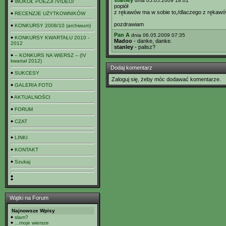
stanley
dnia 05.05.2009 18:01
WOKÓŁ POEZJI /VIDEO/
popiół
z rękawów ma w sobie to,/dlaczego z rękawów
RECENZJE UŻYTKOWNIKÓW
pozdrawiam
KONKURSY 2008/10 (archiwum)
Pan A
dnia 06.05.2009 07:35
KONKURSY KWARTAŁU 2010 -
Madoo
- danke, danke.
2012
stanley
- palisz?
-- KONKURS NA WIERSZ -- (IV
kwartał 2012)
Dodaj komentarz
SUKCESY
Zaloguj się, żeby móc dodawać komentarze.
GALERIA FOTO
AKTUALNOŚCI
FORUM
CZAT
LINKI
KONTAKT
Szukaj
Wątki na Forum
Najnowsze Wpisy
slam?
...moje wiersze