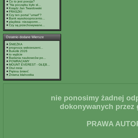
Co to jest poezja?
"Na początku było sł...
Ksiądz Jan Twardowski
FRASZKI
Czy ten portal "umarł"?
Bank wysokooprocento...
playlista- niezapomn...
Czy są przechowywane...
Ostatnio dodane Wiersze
ŚNIEŻKA
prognoza wskrzeszeni...
Bukolik 2026
to wyjście
Badania naukowców po...
POWRACAMY
MOUNT EVEREST - GŁĘB...
Otul mnie
Piękna śmierć
Żniwna błahostka
nie ponosimy żadnej odp
dokonywanych przez g
PRAWA AUTO