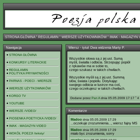
STRONA GŁÓWNA
ˇ
REGULAMIN
ˇ
WIERSZE UŻYTKOWNIKÓW
ˇ
IMAK - MAGAZYN 
Nawigacja
Wiersz - tytuł: Dwa widzenia Marty P.
STRONA GŁÓWNA
Wszystkie słowa są z jej ust. Sumą
myśli, światła i odbicia. Strzepując popiół
KONKURSY LITERACKIE
z rękawów ma w sobie to,
czego szukasz w takich chwilach.
REGULAMIN
POLITYKA PRYWATNOŚCI
Wszystkie myśli są z jej ust. Summą
PARNAS - POECI - WIERSZE
słów, świata i popiołu. Dotykając
swojego odbicia w lustrze ma coś,
WIERSZE UŻYTKOWNIKÓW
czego oczekujesz w takich chwilach.
KORGO TV
Dodane przez
Pan A
dnia 05.05.2009 17:17 ˇ 4
YOUTUBE
Komentarze
WIERSZE /VIDEO/
PIOSENKA POETYCKA /VIDEO/
Madoo
dnia 05.05.2009 17:29
...oczekuje zrozumnienia..., wiersz fajny MS
IMAK - MAGAZYN VIDEO
Madoo
dnia 05.05.2009 17:29
WOKÓŁ POEZJI /teksty/
mialo byc zrozumienia, sorry