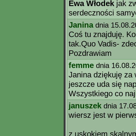
Ewa Włodek
jak zw
serdeczności samy
Janina
dnia 15.08.
Coś tu znajduję. K
tak.Quo Vadis- zde
Pozdrawiam
femme
dnia 16.08.
Janina dziękuję z
jeszcze uda się nap
Wszystkiego co naj
januszek
dnia 17.0
wiersz jest w pierw
z uskokiem skalnym