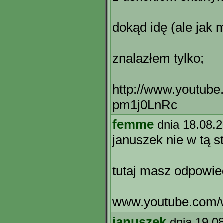
dokąd idę (ale jak m
znalazłem tylko;
http://www.youtub
pm1j0LnRc
femme
dnia 18.08.
januszek nie w tą s
tutaj masz odpowie
www.youtube.com
januszek
dnia 19.0