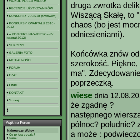
WOKÓŁ POEZJI /VIDEO/
druga zwrotka deli
RECENZJE UŻYTKOWNIKÓW
Wiszącą Skałę, to 
KONKURSY 2008/10 (archiwum)
chaos (bo jest mo
KONKURSY KWARTAŁU 2010 -
2012
odniesieniami).
-- KONKURS NA WIERSZ -- (IV
kwartał 2012)
SUKCESY
Końcówka znów odzy
GALERIA FOTO
AKTUALNOŚCI
szerokość. Piękne, b
FORUM
ma". Zdecydowanie 
CZAT
poprzeczką.
LINKI
wiese
KONTAKT
dnia 12.08.20
Szukaj
że zgadnę ?
następnego wiersza
północ? południe? 
Wątki na Forum
Najnowsze Wpisy
a może : podwieczo
Co to jest poezja?
slam?