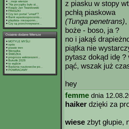
z piasku w stopy w
...moje wiersze
"Na początku było sł...
Ksiądz Jan Twardowski
pchłą piaskowa
FRASZKI
Czy ten portal "umarł"?
Bank wysokooprocento...
(Tunga penetrans)
,
playlista- niezapomn...
Czy są przechowywane...
boże - boso, ja ?
Ostatnio dodane Wiersze
no i jakąś drapieżn
MOTYLE MYŚLI
optio
piątka nie wystarcz
prawie tren
Wersalka
ŚNIEŻKA
pytasz dokąd idę ?
prognoza wskrzeszeni...
Bukolik 2026
pąć, wszak już cza
to wyjście
Badania naukowców po...
POWRACAMY
hey
femme
dnia 12.08.
haiker
dzięki za pro
wiese
zbyt głupie, 