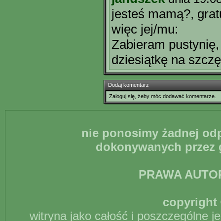
jesteś mamą?, gratu
więc jej/mu:
Zabieram pustynię,
dziesiątkę na szczęś
Dodaj komentarz
Zaloguj się, żeby móc dodawać komentarze.
nie ponosimy żadnej odp
dokonywanych przez g
PRAWA AUTO
copyright 
witryna jako całość i poszczególne j