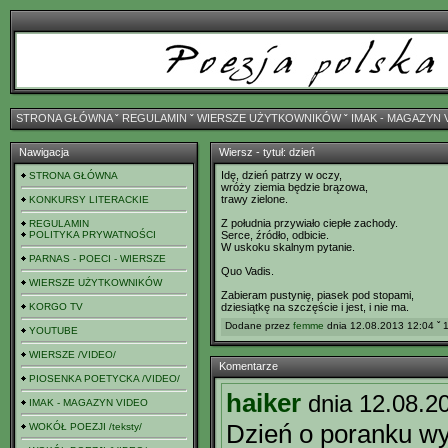
STRONA GŁÓWNA
ˇ
REGULAMIN
ˇ
WIERSZE UŻYTKOWNIKÓW
ˇ
IMAK - MAGAZYN 
Nawigacja
Wiersz - tytuł: dzień
Idę, dzień patrzy w oczy,
STRONA GŁÓWNA
wróży ziemia będzie brązowa,
trawy zielone.
KONKURSY LITERACKIE
Z południa przywiało ciepłe zachody.
REGULAMIN
POLITYKA PRYWATNOŚCI
Serce, źródło, odbicie.
W uskoku skalnym pytanie.
PARNAS - POECI - WIERSZE
Quo Vadis.
WIERSZE UŻYTKOWNIKÓW
Zabieram pustynię, piasek pod stopami,
KORGO TV
dziesiątkę na szczęście i jest, i nie ma.
Dodane przez
femme
dnia 12.08.2013 12:04 ˇ 
YOUTUBE
WIERSZE /VIDEO/
Komentarze
PIOSENKA POETYCKA /VIDEO/
haiker
dnia 12.08.2
IMAK - MAGAZYN VIDEO
Dzień o poranku wyg
WOKÓŁ POEZJI /teksty/