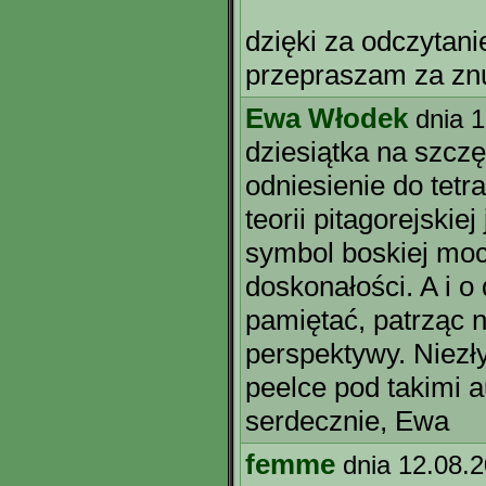
dzięki za odczytani
przepraszam za zn
Ewa Włodek
dnia 
dziesiątka na szczę
odniesienie do tet
teorii pitagorejskiej
symbol boskiej moc
doskonałości. A i o
pamiętać, patrząc n
perspektywy. Niezł
peelce pod takimi 
serdecznie, Ewa
femme
dnia 12.08.