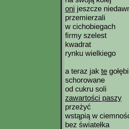
oni
jeszcze niedaw
przemierzali
w cichobiegach
firmy szelest
kwadrat
rynku wielkiego
a teraz jak
te
gołęb
schorowane
od cukru soli
zawartości paszy
przeżyć
wstąpią w ciemnoś
bez światełka