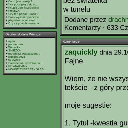
bez światełka
Co to jest poezja?
"Na początku było sł...
w tunelu
Ksiądz Jan Twardowski
FRASZKI
Czy ten portal "umarł"?
Bank wysokooprocento...
Dodane przez
drach
playlista- niezapomn...
Czy są przechowywane...
Komentarzy · 633 Cz
Ostatnio dodane Wiersze
optio
Komentarze
prawie tren
Wersalka
zaquickly
dnia 29.
ŚNIEŻKA
prognoza wskrzeszeni...
Bukolik 2026
Fajne
to wyjście
Badania naukowców po...
POWRACAMY
MOUNT EVEREST - GŁĘB...
Wiem, że nie wszys
tekście - z góry pr
moje sugestie:
1. Tytuł -kwestia g