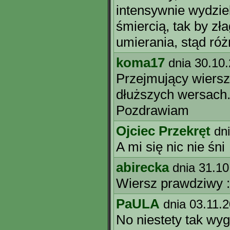
intensywnie wydzie
śmiercią, tak by zł
umierania, stąd różn
koma17
dnia 30.10
Przejmujący wiers
dłuższych wersach
Pozdrawiam
Ojciec Przekręt
dn
A mi się nic nie śni
abirecka
dnia 31.10
Wiersz prawdziwy :
PaULA
dnia 03.11.
No niestety tak wyg