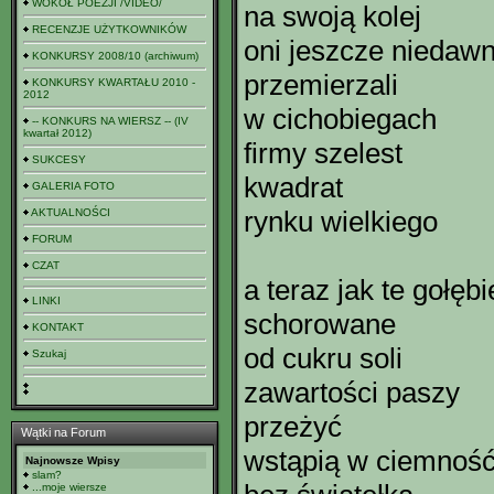
WOKÓŁ POEZJI /VIDEO/
na swoją kolej
RECENZJE UŻYTKOWNIKÓW
oni jeszcze niedaw
KONKURSY 2008/10 (archiwum)
przemierzali
KONKURSY KWARTAŁU 2010 -
2012
w cichobiegach
-- KONKURS NA WIERSZ -- (IV
kwartał 2012)
firmy szelest
SUKCESY
kwadrat
GALERIA FOTO
rynku wielkiego
AKTUALNOŚCI
FORUM
CZAT
a teraz jak te gołębi
LINKI
schorowane
KONTAKT
od cukru soli
Szukaj
zawartości paszy
przeżyć
Wątki na Forum
wstąpią w ciemnoś
Najnowsze Wpisy
slam?
...moje wiersze