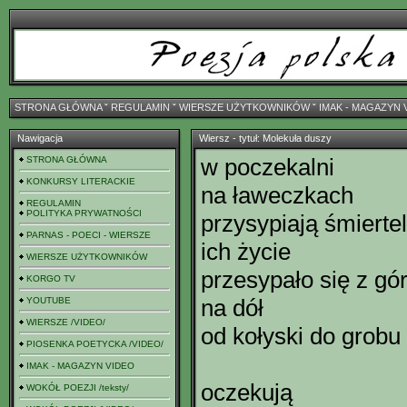
STRONA GŁÓWNA
ˇ
REGULAMIN
ˇ
WIERSZE UŻYTKOWNIKÓW
ˇ
IMAK - MAGAZYN 
Nawigacja
Wiersz - tytuł: Molekuła duszy
w poczekalni
STRONA GŁÓWNA
KONKURSY LITERACKIE
na ławeczkach
REGULAMIN
POLITYKA PRYWATNOŚCI
przysypiają śmiertel
PARNAS - POECI - WIERSZE
ich życie
WIERSZE UŻYTKOWNIKÓW
przesypało się z gó
KORGO TV
na dół
YOUTUBE
WIERSZE /VIDEO/
od kołyski do grobu
PIOSENKA POETYCKA /VIDEO/
IMAK - MAGAZYN VIDEO
oczekują
WOKÓŁ POEZJI /teksty/