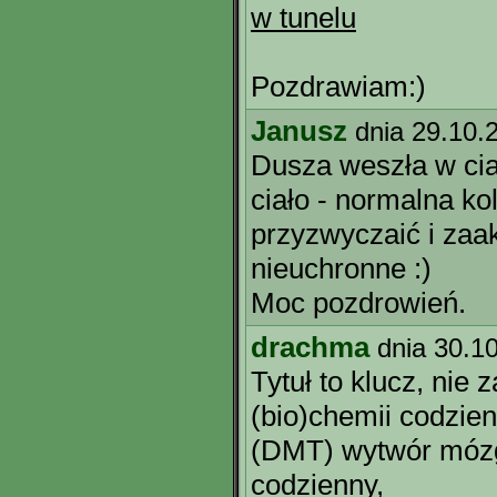
w tunelu
Pozdrawiam:)
Janusz
dnia 29.10.
Dusza weszła w cia
ciało - normalna kol
przyzwyczaić i zaa
nieuchronne :)
Moc pozdrowień.
drachma
dnia 30.1
Tytuł to klucz, nie 
(bio)chemii codzien
(DMT) wytwór mózgu
codzienny,