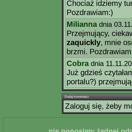
Chociaż idziemy tu
Pozdrawiam:)
Milianna
dnia 03.11
Przejmujący, cieka
zaquickly
, mnie os
brzmi. Pozdrawiam
Cobra
dnia 11.11.2
Już gdzieś czytała
portalu?) przejmuj
Dodaj komentarz
Zaloguj się, żeby 
nie ponosimy żadnej odp