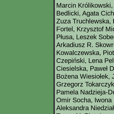
Marcin Królikowski
Bedlicki, Agata Cic
Zuza Truchlewska, 
Fortel, Krzysztof M
Płusa, Leszek Sobe
Arkadiusz R. Skowro
Kowalczewska, Piot
Czepiński, Lena Pel
Ciesielska, Paweł D
Bożena Wiesiołek, 
Grzegorz Tokarczyk
Pamela Nadzieja-Du
Omir Socha, Iwona
Aleksandra Niedzia