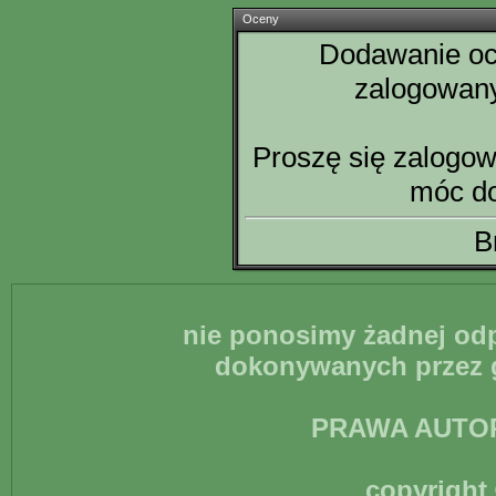
Oceny
Dodawanie oce
zalogowan
Proszę się zalogow
móc d
B
nie ponosimy żadnej odp
dokonywanych przez g
PRAWA AUTO
copyright 