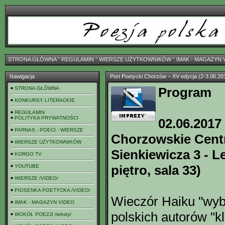
STRONA GŁÓWNA
ˇ
REGULAMIN
ˇ
WIERSZE UŻYTKOWNIKÓW
ˇ
IMAK - MAGAZYN 
Nawigacja
Port Poetycki Chorzów – XV edycja (2-3.06.20
Program
STRONA GŁÓWNA
KONKURSY LITERACKIE
REGULAMIN
POLITYKA PRYWATNOŚCI
02.06.2017 
PARNAS - POECI - WIERSZE
Chorzowskie Centr
WIERSZE UŻYTKOWNIKÓW
Sienkiewicza 3 - L
KORGO TV
piętro, sala 33)
YOUTUBE
WIERSZE /VIDEO/
PIOSENKA POETYCKA /VIDEO/
Wieczór Haiku "wyb
IMAK - MAGAZYN VIDEO
polskich autorów "k
WOKÓŁ POEZJI /teksty/