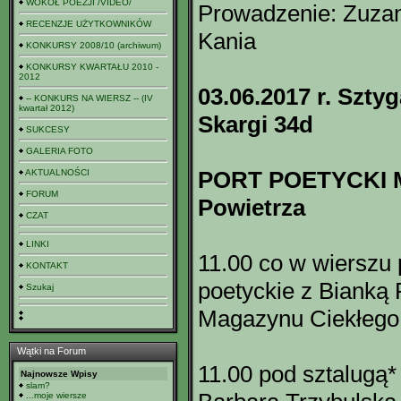
WOKÓŁ POEZJI /VIDEO/
Prowadzenie: Zuzan
RECENZJE UŻYTKOWNIKÓW
Kania
KONKURSY 2008/10 (archiwum)
KONKURSY KWARTAŁU 2010 -
2012
03.06.2017 r. Szty
-- KONKURS NA WIERSZ -- (IV
kwartał 2012)
Skargi 34d
SUKCESY
GALERIA FOTO
PORT POETYCKI M
AKTUALNOŚCI
FORUM
Powietrza
CZAT
LINKI
11.00 co w wierszu 
KONTAKT
poetyckie z Bianką
Szukaj
Magazynu Ciekłego
Wątki na Forum
11.00 pod sztalugą*
Najnowsze Wpisy
slam?
...moje wiersze