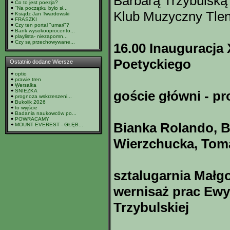
Barbarą Trzybulską
Co to jest poezja?
"Na początku było sł...
Klub Muzyczny Tle
Ksiądz Jan Twardowski
FRASZKI
Czy ten portal "umarł"?
Bank wysokooprocento...
playlista- niezapomn...
Czy są przechowywane...
16.00 Inauguracja 
Poetyckiego
Ostatnio dodane Wiersze
optio
prawie tren
Wersalka
ŚNIEŻKA
goście główni - p
prognoza wskrzeszeni...
Bukolik 2026
to wyjście
Badania naukowców po...
POWRACAMY
Bianka Rolando, B
MOUNT EVEREST - GŁĘB...
Wierzchucka, Toma
sztalugarnia Małgo
wernisaż prac Ewy
Trzybulskiej