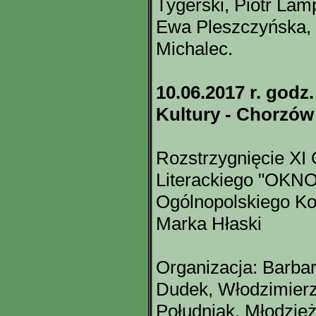
Tygerski, Piotr Lam
Ewa Pleszczyńska, 
Michalec.
10.06.2017 r. god
Kultury - Chorzów
Rozstrzygnięcie XI
Literackiego "OKN
Ogólnopolskiego Ko
Marka Hłaski
Organizacja: Barba
Dudek, Włodzimier
Południak, Młodzie