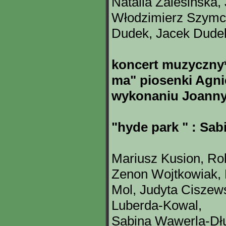
Natalia Zalesińska,
Włodzimierz Szymc
Dudek, Jacek Dude
koncert muzyczny*
ma" piosenki Agni
wykonaniu Joanny 
"hyde park " : Sa
Mariusz Kusion, Ro
Zenon Wojtkowiak, 
Mol, Judyta Ciszews
Luberda-Kowal,
Sabina Wawerla-Dł