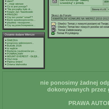
Lilith konsumuje "sałatkę
slam?
abi
szwedzką" z jemioły.
...moje wiersze
Co to jest poezja?
"Na początku było sł...
Strona 4 z 8
Ksiądz Jan Twardowski
FRASZKI
Skocz do Forum:
Czy ten portal "umarł"?
Bank wysokooprocento...
playlista- niezapomn...
- Otwórz Temat z nowymi postami od Twojej o
Czy są przechowywane...
- Otwórz Temat bez nowych postów od ostatni
- Temat Zablokowany.
- Temat Przyklejony.
Ostatnio dodane Wiersze
ŚNIEŻKA
prognoza wskrzeszeni...
Bukolik 2026
to wyjście
Badania naukowców po...
POWRACAMY
MOUNT EVEREST - GŁĘB...
Otul mnie
Piękna śmierć
Żniwna błahostka
nie ponosimy żadnej odp
dokonywanych przez g
PRAWA AUTO