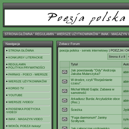
STRONA GŁÓWNA
ˇ
REGULAMIN
ˇ
WIERSZE UŻYTKOWNIKÓW
ˇ
IMAK - MAGAZYN 
Nawigacja
Zobacz Forum
poezja polska - serwis internetowy
| POEZJA I 
STRONA GŁÓWNA
Strona 4 z 8
KONKURSY LITERACKIE
Tytuł
Aut
REGULAMIN
POLITYKA PRYWATNOŚCI
Jak powstawały "Ody" Andrzeja
abi
Jakuba Mularczyka?
PARNAS - POECI - WIERSZE
W drodze, czyli "Rozjaśnianie
WIERSZE UŻYTKOWNIKÓW
abi
czasu".
KORGO TV
Michał Witold Gajda: Zabawa w
abi
samotność
YOUTUBE
Arkadiusz Burda: Arcyludzkie obce
abi
WIERSZE /VIDEO/
(Rec.)
PIOSENKA POETYCKA
Ścieżka
Jęd
/VIDEO/
"Fuga daemonum" Janiny
IMAK - MAGAZYN VIDEO
syk
Szołtysek.
WOKÓŁ POEZJI /teksty/
Jak całoroczne uzdrowisko...
abi