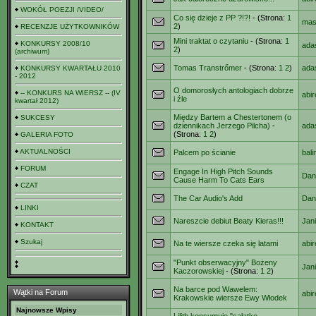
WOKÓŁ POEZJI /VIDEO/
Co się dzieje z PP ?!?!
- (Strona:
1
mas
2
)
RECENZJE UŻYTKOWNIKÓW
Mini traktat o czytaniu
- (Strona:
1
KONKURSY 2008/10
ada
2
)
(archiwum)
Tomas Transtrőmer
- (Strona:
1
2
)
ada
KONKURSY KWARTAŁU 2010
- 2012
O domorosłych antologiach dobrze
-- KONKURS NA WIERSZ -- (IV
abi
i źle
kwartał 2012)
Między Bartem a Chestertonem (o
SUKCESY
dziennikach Jerzego Pilcha)
-
ada
(Strona:
1
2
)
GALERIA FOTO
AKTUALNOŚCI
Palcem po ścianie
bal
FORUM
Engage In High Pitch Sounds
Dani
Cause Harm To Cats Ears
CZAT
The Car Audio's Add
Dani
LINKI
Nareszcie debiut Beaty Kieras!!!
Jan
KONTAKT
Szukaj
Na te wiersze czeka się latami
abi
"Punkt obserwacyjny" Bożeny
Jan
Kaczorowskiej
- (Strona:
1
2
)
Na barce pod Wawelem:
Wątki na Forum
abi
Krakowskie wiersze Ewy Włodek
Najnowsze Wpisy