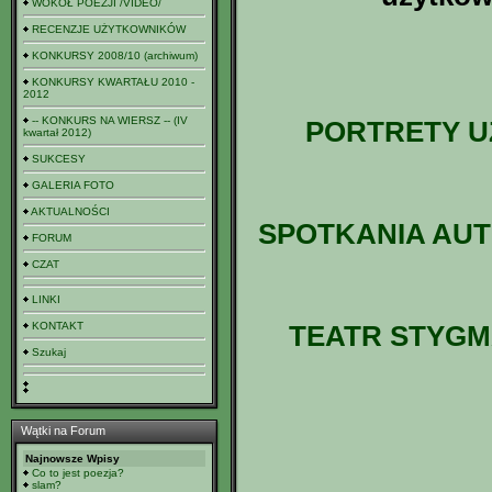
WOKÓŁ POEZJI /VIDEO/
RECENZJE UŻYTKOWNIKÓW
KONKURSY 2008/10 (archiwum)
KONKURSY KWARTAŁU 2010 -
2012
-- KONKURS NA WIERSZ -- (IV
PORTRETY U
kwartał 2012)
SUKCESY
GALERIA FOTO
AKTUALNOŚCI
SPOTKANIA AUTO
FORUM
CZAT
LINKI
KONTAKT
TEATR STYGM
Szukaj
Wątki na Forum
Najnowsze Wpisy
Co to jest poezja?
slam?