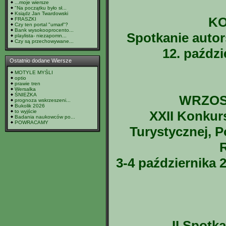
...moje wiersze
"Na początku było sł...
Ksiądz Jan Twardowski
K
FRASZKI
Czy ten portal "umarł"?
Bank wysokooprocento...
Spotkanie auto
playlista- niezapomn...
Czy są przechowywane...
12. paździ
Ostatnio dodane Wiersze
MOTYLE MYŚLI
optio
prawie tren
Wersalka
ŚNIEŻKA
WRZOS
prognoza wskrzeszeni...
Bukolik 2026
to wyjście
XXII Konkur
Badania naukowców po...
POWRACAMY
Turystycznej, P
3-4 października 2
II Spotk