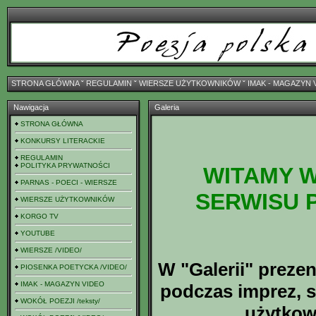
STRONA GŁÓWNA
ˇ
REGULAMIN
ˇ
WIERSZE UŻYTKOWNIKÓW
ˇ
IMAK - MAGAZYN 
Nawigacja
Galeria
STRONA GŁÓWNA
KONKURSY LITERACKIE
REGULAMIN
POLITYKA PRYWATNOŚCI
WITAMY W
PARNAS - POECI - WIERSZE
SERWISU 
WIERSZE UŻYTKOWNIKÓW
KORGO TV
YOUTUBE
WIERSZE /VIDEO/
W "Galerii" preze
PIOSENKA POETYCKA /VIDEO/
IMAK - MAGAZYN VIDEO
podczas imprez, s
WOKÓŁ POEZJI /teksty/
użytkow