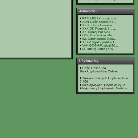
Aktualności
REFLLEKSY po raz dzi...
XLVI Ogólnopolski Ko...
XX Konkurs Literacki...
XXX OK Poetycki im. ...
XX Turniej Poetycki ...
I OK Poetycki im. Ma...
52. Ogólnopolski Kon...
XXXV Ogólnopolskie L...
VAN GOGH Festival 20...
IX Turniej Jednego W...
Użytkownicy
Gości Online: 24
Brak Użytkowników Online
Zarejestrowanych Użytkowników:
6 460
Nieaktywowani Użytkownicy: 2
Najnowszy Użytkownik:
Marletta