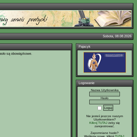
Sobota, 08.08.2026
Pajacyk
asło są obowiązkowe.
Logowanie
Nazwa Użytkownika
Hasło
Nie jesteś jeszcze naszym
Użytkownikiem?
Kilknij TUTAJ
żeby się
zarejestrować.
Zapomniane hasło?
Wyślemy nowe, kliknij
TUTAJ
.