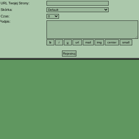
URL Twojej Strony:
Skórka:
Czas:
Podpis: