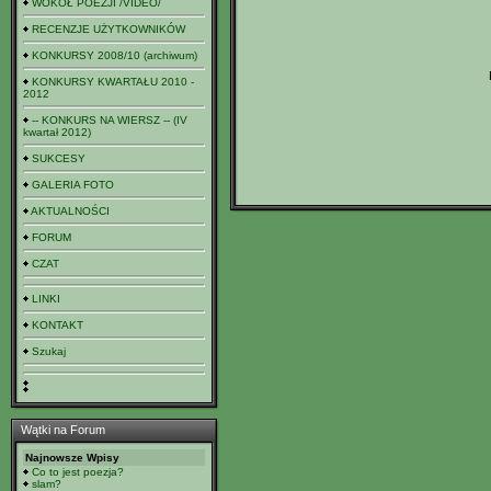
WOKÓŁ POEZJI /VIDEO/
RECENZJE UŻYTKOWNIKÓW
KONKURSY 2008/10 (archiwum)
KONKURSY KWARTAŁU 2010 -
2012
-- KONKURS NA WIERSZ -- (IV
kwartał 2012)
SUKCESY
GALERIA FOTO
AKTUALNOŚCI
FORUM
CZAT
LINKI
KONTAKT
Szukaj
Wątki na Forum
Najnowsze Wpisy
Co to jest poezja?
slam?