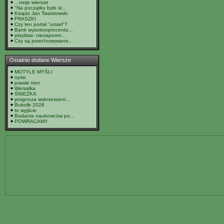
...moje wiersze
"Na początku było sł...
Ksiądz Jan Twardowski
FRASZKI
Czy ten portal "umarł"?
Bank wysokooprocento...
playlista- niezapomn...
Czy są przechowywane...
Ostatnio dodane Wiersze
MOTYLE MYŚLI
optio
prawie tren
Wersalka
ŚNIEŻKA
prognoza wskrzeszeni...
Bukolik 2026
to wyjście
Badania naukowców po...
POWRACAMY