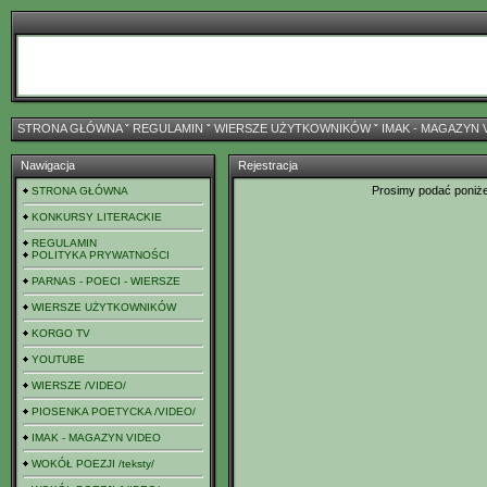
STRONA GŁÓWNA
ˇ
REGULAMIN
ˇ
WIERSZE UŻYTKOWNIKÓW
ˇ
IMAK - MAGAZYN 
Nawigacja
Rejestracja
Prosimy podać poniż
STRONA GŁÓWNA
KONKURSY LITERACKIE
REGULAMIN
POLITYKA PRYWATNOŚCI
PARNAS - POECI - WIERSZE
WIERSZE UŻYTKOWNIKÓW
KORGO TV
YOUTUBE
WIERSZE /VIDEO/
PIOSENKA POETYCKA /VIDEO/
IMAK - MAGAZYN VIDEO
WOKÓŁ POEZJI /teksty/