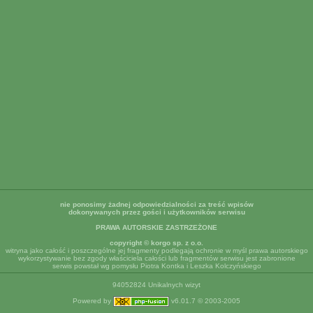
nie ponosimy żadnej odpowiedzialności za treść wpisów
dokonywanych przez gości i użytkowników serwisu
PRAWA AUTORSKIE ZASTRZEŻONE
copyright © korgo sp. z o.o.
witryna jako całość i poszczególne jej fragmenty podlegają ochronie w myśl prawa autorskiego
wykorzystywanie bez zgody właściciela całości lub fragmentów serwisu jest zabronione
serwis powstał wg pomysłu Piotra Kontka i Leszka Kolczyńskiego
94052824 Unikalnych wizyt
Powered by
v6.01.7 © 2003-2005