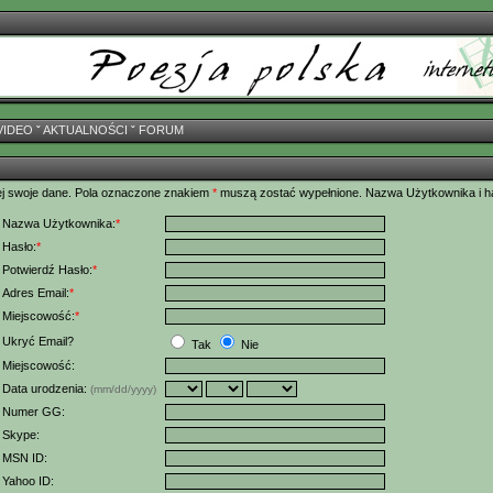
VIDEO
ˇ
AKTUALNOŚCI
ˇ
FORUM
ej swoje dane. Pola oznaczone znakiem
*
muszą zostać wypełnione. Nazwa Użytkownika i h
Nazwa Użytkownika:
*
Hasło:
*
Potwierdź Hasło:
*
Adres Email:
*
Miejscowość:
*
Ukryć Email?
Tak
Nie
Miejscowość:
Data urodzenia:
(mm/dd/yyyy)
Numer GG:
Skype:
MSN ID:
Yahoo ID: