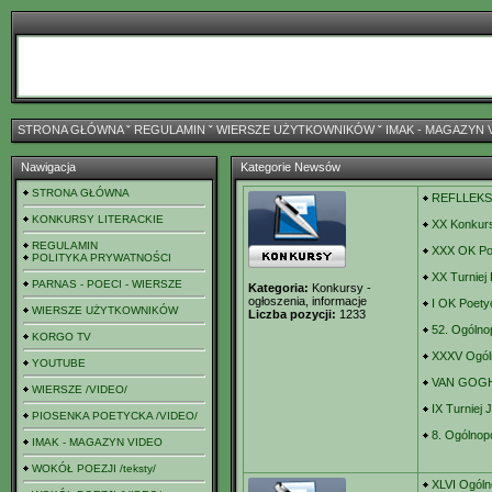
STRONA GŁÓWNA
ˇ
REGULAMIN
ˇ
WIERSZE UŻYTKOWNIKÓW
ˇ
IMAK - MAGAZYN 
Nawigacja
Kategorie Newsów
STRONA GŁÓWNA
REFLLEKSY 
KONKURSY LITERACKIE
XX Konkurs 
REGULAMIN
XXX OK Poe
POLITYKA PRYWATNOŚCI
XX Turniej
PARNAS - POECI - WIERSZE
Kategoria:
Konkursy -
ogłoszenia, informacje
I OK Poetyc
WIERSZE UŻYTKOWNIKÓW
Liczba pozycji:
1233
52. Ogólno
KORGO TV
XXXV Ogóln
YOUTUBE
VAN GOGH F
WIERSZE /VIDEO/
IX Turniej 
PIOSENKA POETYCKA /VIDEO/
8. Ogólnop
IMAK - MAGAZYN VIDEO
WOKÓŁ POEZJI /teksty/
XLVI Ogóln