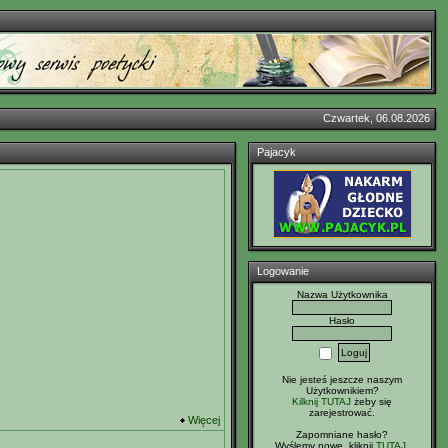
Czwartek, 06.08.2026
Pajacyk
Logowanie
Nazwa Użytkownika
Hasło
Nie jesteś jeszcze naszym
Użytkownikiem?
Kilknij TUTAJ
żeby się
zarejestrować.
Więcej
Zapomniane hasło?
Wyślemy nowe, kliknij
TUTAJ
.