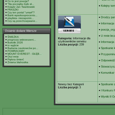
Co to jest poezja?
"Na początku było sł...
Kolejny to
Ksiądz Jan Twardowski
FRASZKI
Czy ten portal "umarł"?
Bank wysokooprocento...
Drodzy pa
playlista- niezapomn...
Czy są przechowywane...
Informacja 
poezja_org
Ostatnio dodane Wiersze
U mnie lecz
ŚNIEŻKA
Kategoria:
Informacje dla
prognoza wskrzeszeni...
użytkowników serwisu
Informacja
Bukolik 2026
Liczba pozycji:
239
to wyjście
Spotkanie 
Badania naukowców po...
POWRACAMY
MOUNT EVEREST - GŁĘB...
Przypomina
Otul mnie
Piękna śmierć
Odpowiedź 
Żniwna błahostka
Stowarzysz
Komunikat 
Newsy bez Kategorii
Spotkanie 
Liczba pozycji:
3
I Konkurs P
Wyniki II 