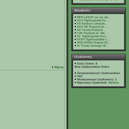
Aktualności
REFLLEKSY po raz dzi...
XLVI Ogólnopolski Ko...
XX Konkurs Literacki...
XXX OK Poetycki im. ...
XX Turniej Poetycki ...
I OK Poetycki im. Ma...
52. Ogólnopolski Kon...
XXXV Ogólnopolskie L...
VAN GOGH Festival 20...
IX Turniej Jednego W...
Użytkownicy
Gości Online: 8
Brak Użytkowników Online
Więcej
Zarejestrowanych Użytkowników:
6 460
Nieaktywowani Użytkownicy: 2
Najnowszy Użytkownik:
Marletta