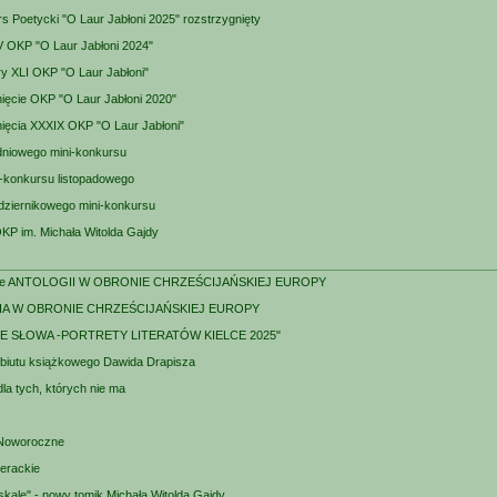
s Poetycki "O Laur Jabłoni 2025" rozstrzygnięty
V OKP "O Laur Jabłoni 2024"
ry XLI OKP "O Laur Jabłoni"
ięcie OKP "O Laur Jabłoni 2020"
ięcia XXXIX OKP "O Laur Jabłoni"
dniowego mini-konkursu
i-konkursu listopadowego
dziernikowego mini-konkursu
OKP im. Michała Witolda Gajdy
ie ANTOLOGII W OBRONIE CHRZEŚCIJAŃSKIEJ EUROPY
A W OBRONIE CHRZEŚCIJAŃSKIEJ EUROPY
IE SŁOWA -PORTRETY LITERATÓW KIELCE 2025"
biutu książkowego Dawida Drapisza
la tych, których nie ma
 Noworoczne
terackie
skale" - nowy tomik Michała Witolda Gajdy