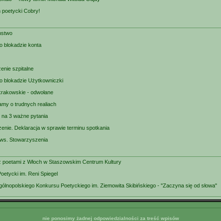
m poetycki Cobry!
nstwo
o blokadzie konta
enie szpitalne
 o blokadzie Użytkowniczki
krakowskie - odwołane
my o trudnych realiach
na 3 ważne pytania
enie. Deklaracja w sprawie terminu spotkania
ws. Stowarzyszenia
z poetami z Włoch w Staszowskim Centrum Kultury
oetycki im. Reni Spiegel
Ogólnopolskiego Konkursu Poetyckiego im. Ziemowita Skibińskiego - "Zaczyna się od słowa"
nie ponosimy żadnej odpowiedzialności za treść wpisów