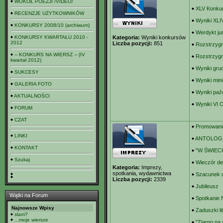
WOKÓŁ POEZJI /VIDEO/
XLV Konkur
RECENZJE UŻYTKOWNIKÓW
Wyniki XLI
KONKURSY 2008/10 (archiwum)
Werdykt ju
KONKURSY KWARTAŁU 2010 -
Kategoria:
Wyniki konkursów
2012
Liczba pozycji:
851
Rozstrzygn
-- KONKURS NA WIERSZ -- (IV
Rozstrzygn
kwartał 2012)
Wyniki gru
SUKCESY
Wyniki min
GALERIA FOTO
Wyniki paź
AKTUALNOŚCI
Wyniki VI 
FORUM
CZAT
Promowan
LINKI
ANTOLOGI
KONTAKT
"W ŚWIEC
Szukaj
Wieczór de
Kategoria:
Imprezy,
spotkania, wydawnictwa
Szacunek d
Liczba pozycji:
2339
Jubileusz
Wątki na Forum
Spotkanie
Najnowsze Wpisy
Zaduszki li
slam?
...moje wiersze
"Ziarno na 