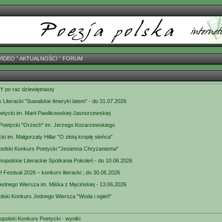
VIDEO
ˇ
AKTUALNOŚCI
ˇ
FORUM
po raz dziewiętnasty
Literacki "Suwalskie limeryki latem" - do 31.07.2026
tycki im. Marii Pawlikowskiej-Jasnorzewskiej
 Poetycki "Orzech" im. Jerzego Kozarzewskiego
ki im. Małgorzaty Hillar "O złotą kroplę słońca"
polski Konkurs Poetycki "Jesienna Chryzantema"
opolskie Literackie Spotkania Pokoleń - do 10.06.2026
estival 2026 – konkurs literacki ; do 30.06.2026
Jednego Wiersza im. Miśka z Męcińskiej - 13.06.2026
olski Konkurs Jednego Wiersza "Woda i ogień"
opolski Konkurs Poetycki - wyniki