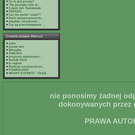
Co to jest poezja?
"Na początku było sł...
Ksiądz Jan Twardowski
FRASZKI
Czy ten portal "umarł"?
Bank wysokooprocento...
playlista- niezapomn...
Czy są przechowywane...
Ostatnio dodane Wiersze
optio
prawie tren
Wersalka
ŚNIEŻKA
prognoza wskrzeszeni...
Bukolik 2026
to wyjście
Badania naukowców po...
POWRACAMY
MOUNT EVEREST - GŁĘB...
nie ponosimy żadnej odp
dokonywanych przez g
PRAWA AUTO