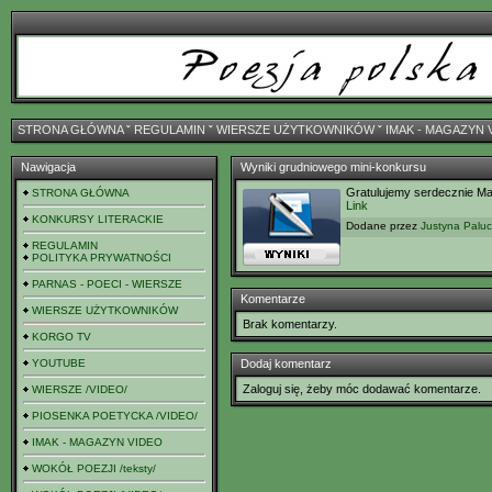
STRONA GŁÓWNA
ˇ
REGULAMIN
ˇ
WIERSZE UŻYTKOWNIKÓW
ˇ
IMAK - MAGAZYN 
Nawigacja
Wyniki grudniowego mini-konkursu
Gratulujemy serdecznie Ma
STRONA GŁÓWNA
Link
KONKURSY LITERACKIE
Dodane przez
Justyna Palu
REGULAMIN
POLITYKA PRYWATNOŚCI
PARNAS - POECI - WIERSZE
Komentarze
WIERSZE UŻYTKOWNIKÓW
Brak komentarzy.
KORGO TV
YOUTUBE
Dodaj komentarz
Zaloguj się, żeby móc dodawać komentarze.
WIERSZE /VIDEO/
PIOSENKA POETYCKA /VIDEO/
IMAK - MAGAZYN VIDEO
WOKÓŁ POEZJI /teksty/