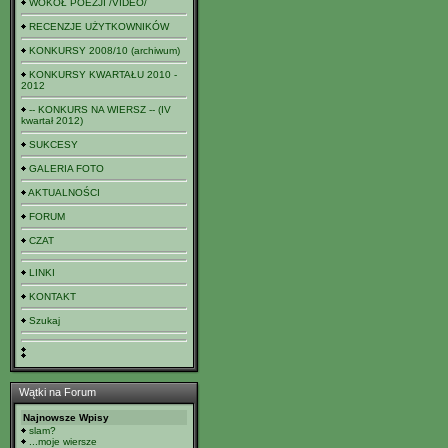
WOKÓŁ POEZJI /VIDEO/
RECENZJE UŻYTKOWNIKÓW
KONKURSY 2008/10 (archiwum)
KONKURSY KWARTAŁU 2010 -
2012
-- KONKURS NA WIERSZ -- (IV
kwartał 2012)
SUKCESY
GALERIA FOTO
AKTUALNOŚCI
FORUM
CZAT
LINKI
KONTAKT
Szukaj
Wątki na Forum
Najnowsze Wpisy
slam?
...moje wiersze