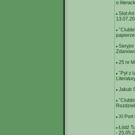
o litera
Slot Art
13.07.2
"Clubbi
papierze
Seryjni
Zdanowic
25 nr M
"Pył z 
Literatu
Jakub S
"Clubbi
Rozdziel
XI Port
Łódź T
- 25.05.