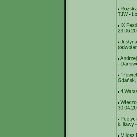
Rozstrz
TJW - Łó
IX Fest
23.06.2
Justyna
(odwoła
Andrze
- Darłow
"Powiek
Gdańsk,
4 Warsz
Wieczor
30.04.20
Poetyck
k. Iławy 
Miłosz 