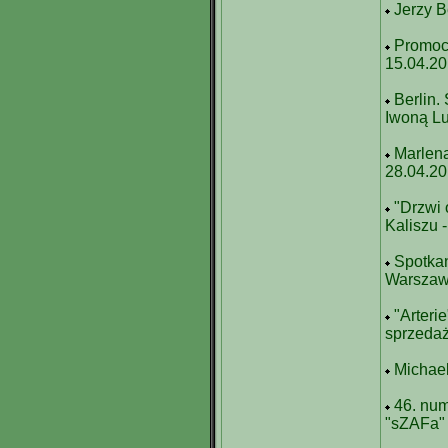
Jerzy B
Promocj
15.04.2
Berlin.
Iwoną Lu
Marlena
28.04.2
"Drzwi 
Kaliszu 
Spotkan
Warszaw
"Arteri
sprzedaż
Michael
46. num
"sZAFa"