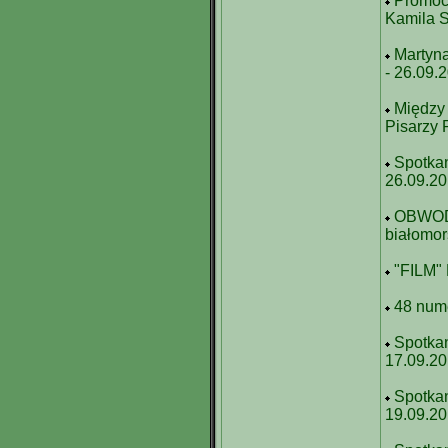
Promocj
Kamila S
Martyna
- 26.09.
Między
Pisarzy 
Spotkan
26.09.2
OBWODY
białomor
"FILM"
48 num
Spotka
17.09.2
Spotka
19.09.2