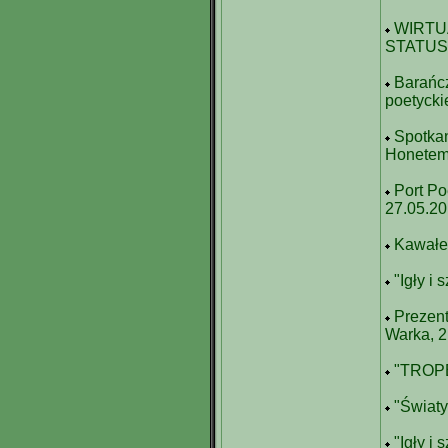
WIRTU
STATUS
Barańcz
poetyck
Spotka
Honete
Port Po
27.05.2
Kawałek
"Igły i
Prezent
Warka, 2
"TROP
"Światy
"Igły i 