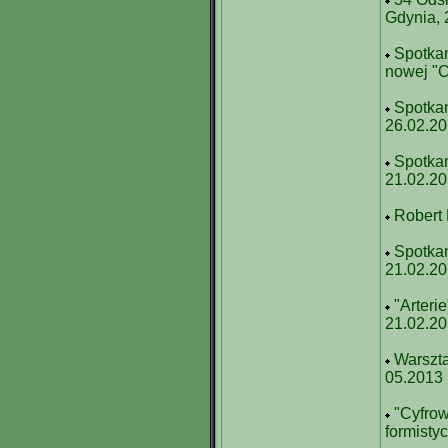
Gdynia, 
Spotkan
nowej "C
Spotka
26.02.2
Spotkan
21.02.2
Robert 
Spotka
21.02.2
"Arteri
21.02.2
Warszta
05.2013
"Cyfrow
formisty