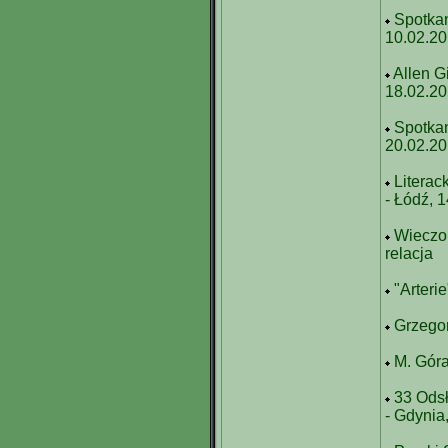
Spotka
10.02.2
Allen G
18.02.2
Spotkan
20.02.2
Litera
- Łódź, 
Wieczor
relacja
"Arteri
Grzego
M. Góra
33 Odsł
- Gdynia