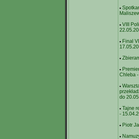
Spotkan
Maliszew
VIII Po
22.05.2
Final V
17.05.2
Zbieram
Premie
Chleba -
Warszta
przekład
do 20.05
Tajne r
- 15.04.
Piotr J
Namuzy