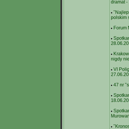
dramat -
"Najlep
polskim 
Forum M
Spotka
28.06.2
Krakows
nigdy ni
VI Poli
27.06.2
47 nr "
Spotka
18.06.2
Spotkan
Murowani
"Kronos