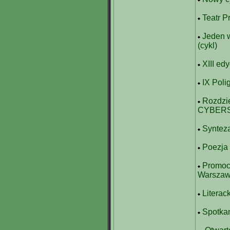
Teatr P
Jeden w
(cykl)
XIII ed
IX Poli
Rozdzie
CYBER
Synteza
Poezja 
Promocj
Warszaw
Literac
Spotkan