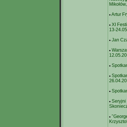
Mikołów,
Artur F
XI Fest
13-24.0
Jan Cza
Warszaw
12.05.2
Spotkan
Spotkan
26.04.2
Spotka
Seryjni
Skoniecz
"George
Krzyszto