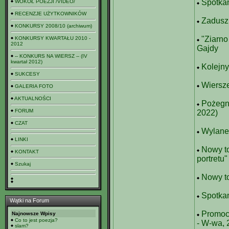
Spotka
WOKÓŁ POEZJI /VIDEO/
RECENZJE UŻYTKOWNIKÓW
Zaduszk
KONKURSY 2008/10 (archiwum)
"Ziarno
KONKURSY KWARTAŁU 2010 -
2012
Gajdy
-- KONKURS NA WIERSZ -- (IV
kwartał 2012)
Kolejny
SUKCESY
Wiersz
GALERIA FOTO
AKTUALNOŚCI
Pożegna
FORUM
2022)
CZAT
Wylane
LINKI
Nowy to
KONTAKT
portretu"
Szukaj
Nowy t
Spotka
Wątki na Forum
Promocj
Najnowsze Wpisy
Co to jest poezja?
- W-wa, 
slam?