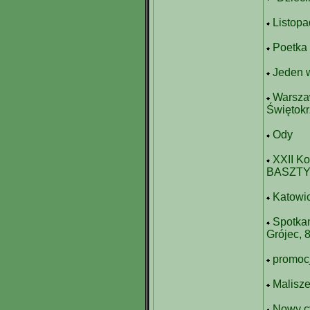
Listopa
Poetka
Jeden w
Warszaw
Świętokr
Ody
XXII K
BASZTY
Katowic
Spotkan
Grójec, 
promoc
Malisze
Nowy cy