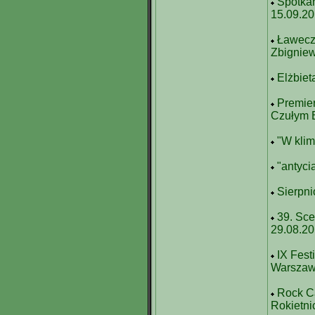
Spotkan
15.09.2
Ławeczk
Zbigniew
Elżbiet
Premie
Czułym B
"W klim
"antyci
Sierpn
39. Sce
29.08.20
IX Fest
Warszaw
Rock Ca
Rokietni