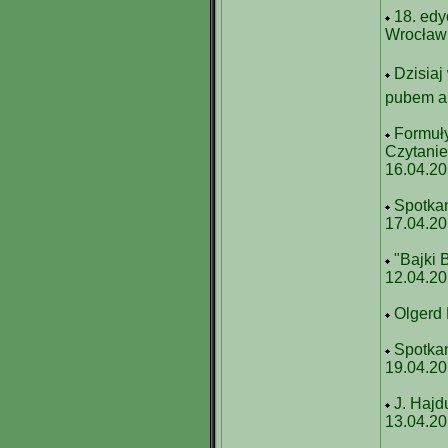
18. edy
Wrocław 
Dzisiaj
pubem a 
Formuły
Czytanie
16.04.2
Spotka
17.04.2
"Bajki
12.04.2
Olgerd 
Spotka
19.04.2
J. Hajd
13.04.2