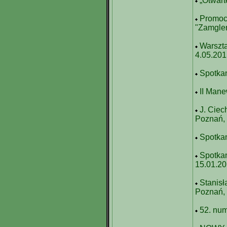
„Otwart
Promocj
"Zamglen
Warszta
4.05.20
Spotkan
II Mane
J. Ciec
Poznań,
Spotkan
Spotkan
15.01.2
Stanisł
Poznań,
52. nu