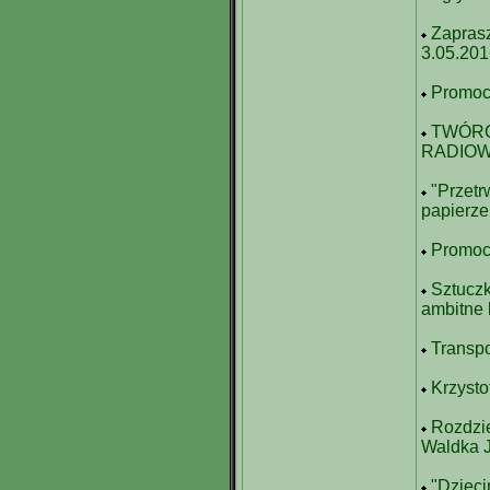
Zaprasz
3.05.20
Promocj
TWÓRC
RADIO
"Przetr
papierze
Promocj
Sztuczk
ambitne 
Transpo
Krzysto
Rozdzie
Waldka 
"Dzieci