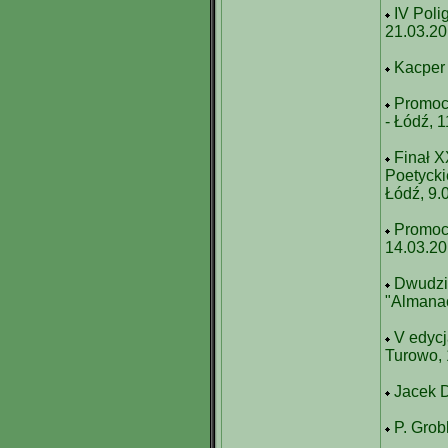
IV Pol
21.03.2
Kacper 
Promocj
- Łódź, 
Finał X
Poetycki
Łódź, 9.
Promocj
14.03.2
Dwudzie
"Almanac
V edycj
Turowo, 
Jacek D
P. Grob