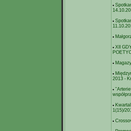
Spotkan
14.10.2
Spotkan
11.10.2
Małgorz
XII G
POETYCK
Magazyn
Między
2013 - K
"Arteri
współpra
Kwartal
1(15)/20
Crossov