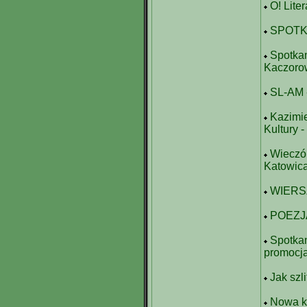
O! Lite
SPOTK
Spotka
Kaczoro
SL-AM -
Kazimi
Kultury -
Wieczór
Katowic
WIERS
POEZJ
Spotkan
promocja
Jak szl
Nowa k