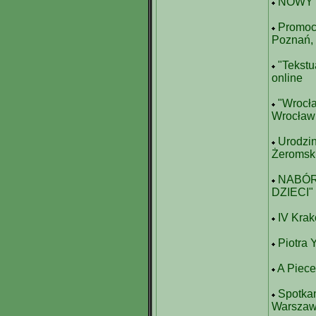
NOWY n
Promocj
Poznań,
"Tekstu
online
"Wrocła
Wrocław
Urodzi
Żeromsk
NABÓR
DZIECI"
IV Krak
Piotra 
A Piece
Spotkan
Warsza