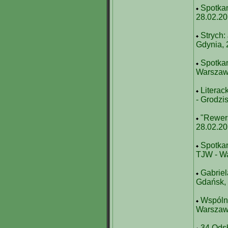
Spotkan
28.02.2
Strych:
Gdynia, 
Spotka
Warszaw
Literac
- Grodzi
"Rewers
28.02.2
Spotkan
TJW - W
Gabriel
Gdańsk,
Wspólny
Warszaw
34 Odsł