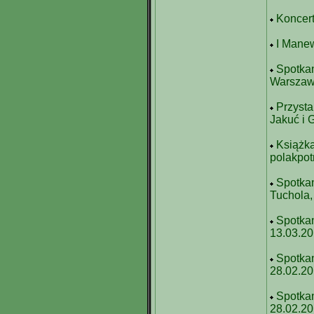
Koncert
I Manew
Spotkan
Warszaw
Przysta
Jakuć i 
Książka
polakpotr
Spotkan
Tuchola,
Spotkan
13.03.2
Spotkan
28.02.2
Spotkan
28.02.2