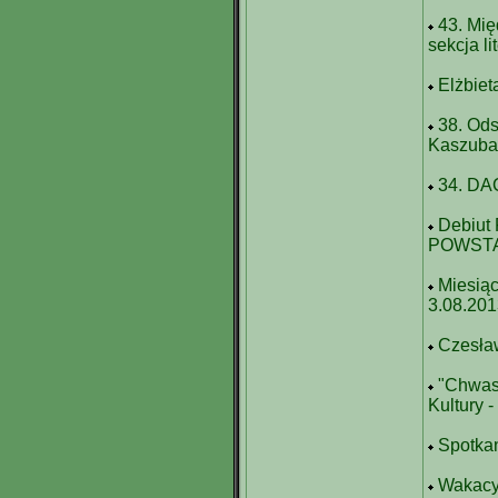
43. Mi
sekcja l
Elżbiet
38. Ods
Kaszuba 
34. DA
Debiut
POWSTAN
Miesiąc
3.08.20
Czesła
"Chwas
Kultury 
Spotkan
Wakacyj