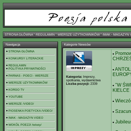
STRONA GŁÓWNA
ˇ
REGULAMIN
ˇ
WIERSZE UŻYTKOWNIKÓW
ˇ
IMAK - MAGAZYN 
Nawigacja
Kategorie Newsów
STRONA GŁÓWNA
Promo
CHRZEŚ
KONKURSY LITERACKIE
REGULAMIN
ANTOL
POLITYKA PRYWATNOŚCI
EUROP
PARNAS - POECI - WIERSZE
Kategoria:
Imprezy,
spotkania, wydawnictwa
WIERSZE UŻYTKOWNIKÓW
Liczba pozycji:
2339
"W ŚW
KIELCE 
KORGO TV
YOUTUBE
Wieczó
WIERSZE /VIDEO/
Szacune
PIOSENKA POETYCKA /VIDEO/
IMAK - MAGAZYN VIDEO
Jubileu
WOKÓŁ POEZJI /teksty/