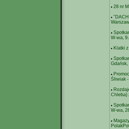
28 nr M
"DACH 
Warsza
Spotkan
W-wa, 9
Klatki 
Spotka
Gdańsk,
Promocj
Śliwiak 
Rozdaj
Chleba) 
Spotkan
W-wa, 2
Magazyn
PolakPotr