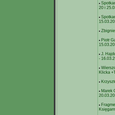
Spotka
20 i 25.
Spotkan
15.03.2
Zbignie
Piotr G
15.03.2
J. Hajd
- 16.03.
Wierszo
Klicka +
Krzyszt
Marek 
20.03.2
Fragme
Księgarn