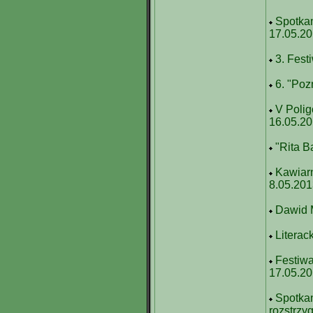
Spotkan
17.05.2
3. Fest
6. "Poz
V Polig
16.05.2
"Rita 
Kawiarn
8.05.20
Dawid 
Literac
Festiwa
17.05.2
Spotka
rozstrzy