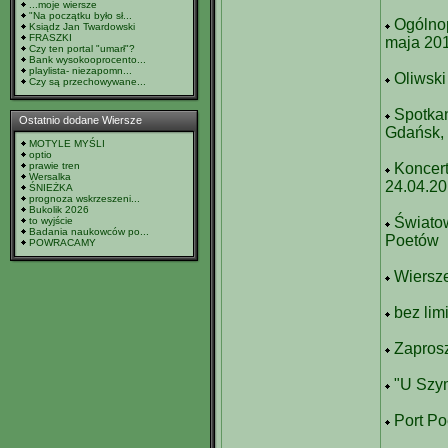
...moje wiersze
"Na początku było sł...
Ogólno
Ksiądz Jan Twardowski
FRASZKI
maja 201
Czy ten portal "umarł"?
Bank wysokooprocento...
playlista- niezapomn...
Oliwski
Czy są przechowywane...
Spotka
Ostatnio dodane Wiersze
Gdańsk, 
MOTYLE MYŚLI
optio
prawie tren
Koncert
Wersalka
24.04.20
ŚNIEŻKA
prognoza wskrzeszeni...
Bukolik 2026
Świato
to wyjście
Badania naukowców po...
Poetów
POWRACAMY
Wiersz
bez lim
Zaprosze
"U Szym
Port Po