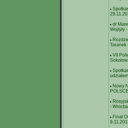
Spotka
29.11.2
dr Mare
Wojtyły 
Rozdzie
Taranek 
VII Pol
Sokołows
Spotkan
udziałem
Nowy N
POLSCE 
Rosyjsk
- Wrocła
Finał O
9.11.201