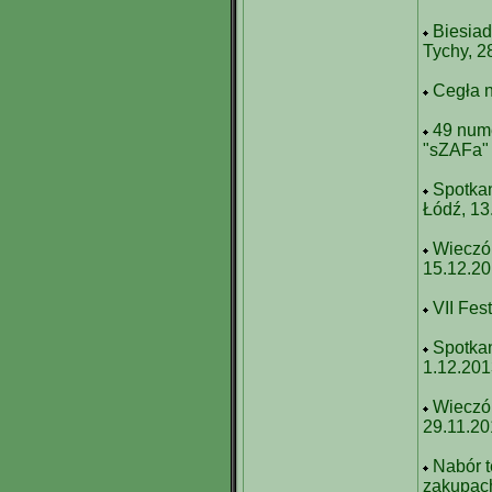
Biesiad
Tychy, 2
Cegła n
49 nume
"sZAFa"
Spotkan
Łódź, 13
Wieczór
15.12.2
VII Fes
Spotka
1.12.20
Wieczór
29.11.2
Nabór t
zakupach