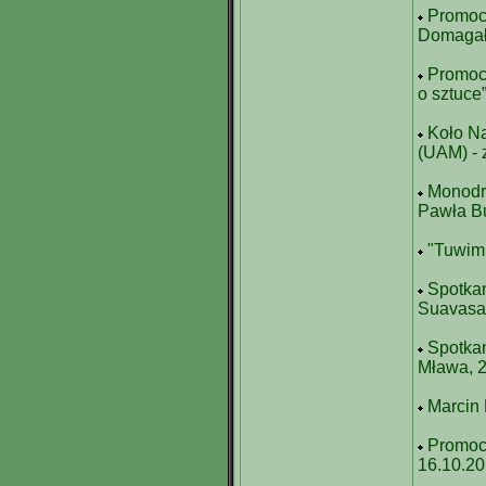
Promocj
Domagały
Promocj
o sztuce
Koło N
(UAM) - 
Monodr
Pawła Bu
"Tuwim 
Spotkan
Suavasa
Spotkan
Mława, 
Marcin 
Promocj
16.10.2