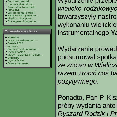
Wydarzenie przebi
Co to jest poezja?
"Na początku było sł...
wielicko-rodzikowy
Ksiądz Jan Twardowski
FRASZKI
Czy ten portal "umarł"?
towarzyszyły nastr
Bank wysokooprocento...
playlista- niezapomn...
Czy są przechowywane...
wykonaniu wielicki
instrumentalnego
Y
Ostatnio dodane Wiersze
ŚNIEŻKA
prognoza wskrzeszeni...
Bukolik 2026
to wyjście
Wydarzenie prowadzi
Badania naukowców po...
POWRACAMY
podsumował spotka
MOUNT EVEREST - GŁĘB...
Otul mnie
Piękna śmierć
że znowu w Wieliczc
Żniwna błahostka
razem zrobić coś b
pozytywnego.
Ponadto, Pan P. Kis
próby wydania antol
Ryszard Rodzik i Pr