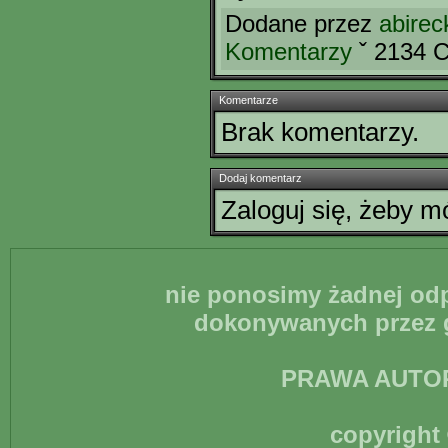
Dodane przez
abirec
Komentarzy
ˇ 2134 
Komentarze
Brak komentarzy.
Dodaj komentarz
Zaloguj się, żeby 
nie ponosimy żadnej odp
dokonywanych przez g
PRAWA AUTO
copyright 