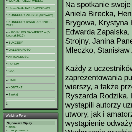
WOKÓŁ POEZJI /VIDEO/
Na spotkanie swoje 
RECENZJE UŻYTKOWNIKÓW
Aniela Birecka, He
KONKURSY 2008/10 (archiwum)
Brygowa, Krystyna 
KONKURSY KWARTAŁU 2010 -
2012
Edwarda Zapalska, 
-- KONKURS NA WIERSZ -- (IV
kwartał 2012)
Strojny, Janina Pan
SUKCESY
Mleczko, Stanisław 
GALERIA FOTO
AKTUALNOŚCI
FORUM
Każdy z uczestnikó
CZAT
zaprezentowania pu
LINKI
wierszy, a także pr
KONTAKT
Ryszarda Rodzika. 
Szukaj
wystąpili autorzy uz
utwory, jak i amator
Wątki na Forum
wystąpienie odważyl
Najnowsze Wpisy
slam?
...moje wiersze