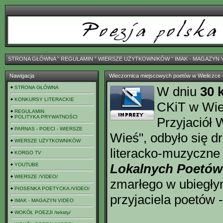
STRONA GŁÓWNA
ˇ
REGULAMIN
ˇ
WIERSZE UŻYTKOWNIKÓW
ˇ
IMAK - MAGAZYN 
Nawigacja
Wieczornica miejscowych poetów w Wieliczce -
W dniu
30 
STRONA GŁÓWNA
KONKURSY LITERACKIE
CKiT w Wiel
REGULAMIN
POLITYKA PRYWATNOŚCI
Przyjaciół 
PARNAS - POECI - WIERSZE
Wieś", odbyło się dr
WIERSZE UŻYTKOWNIKÓW
literacko-muzyczne
KORGO TV
Lokalnych Poetów
YOUTUBE
WIERSZE /VIDEO/
zmarłego w ubiegłym
PIOSENKA POETYCKA /VIDEO/
przyjaciela poetów 
IMAK - MAGAZYN VIDEO
WOKÓŁ POEZJI /teksty/