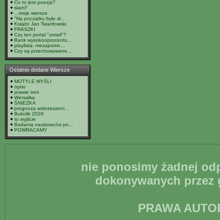
Co to jest poezja?
slam?
...moje wiersze
"Na początku było sł...
Ksiądz Jan Twardowski
FRASZKI
Czy ten portal "umarł"?
Bank wysokooprocento...
playlista- niezapomn...
Czy są przechowywane...
Ostatnio dodane Wiersze
MOTYLE MYŚLI
optio
prawie tren
Wersalka
ŚNIEŻKA
prognoza wskrzeszeni...
Bukolik 2026
to wyjście
Badania naukowców po...
POWRACAMY
nie ponosimy żadnej odp
dokonywanych przez g
PRAWA AUTO