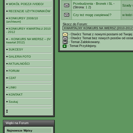
Przebudzenia - Bronek i SL
-
WOKÓŁ POEZJI /VIDEO/
Szady s
(Strona:
1
2
)
RECENZJE UŻYTKOWNIKÓW
Czy też mogę zaspiewać?
w łodzi
KONKURSY 2008/10
(archiwum)
Skocz do Forum:
KONKURSY KWARTAŁU 2010
- 2012
- Otwórz Temat z nowymi postami od Twojej o
- Otwórz Temat bez nowych postów od ostatni
-- KONKURS NA WIERSZ -- (IV
- Temat Zablokowany.
kwartał 2012)
- Temat Przyklejony.
SUKCESY
GALERIA FOTO
AKTUALNOŚCI
FORUM
CZAT
LINKI
KONTAKT
Szukaj
Wątki na Forum
Najnowsze Wpisy