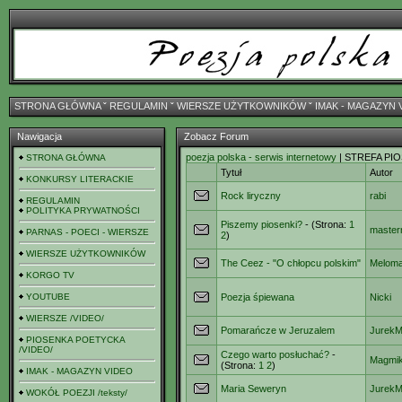
STRONA GŁÓWNA
ˇ
REGULAMIN
ˇ
WIERSZE UŻYTKOWNIKÓW
ˇ
IMAK - MAGAZYN 
Nawigacja
Zobacz Forum
poezja polska - serwis internetowy
| STREFA PI
STRONA GŁÓWNA
Tytuł
Autor
KONKURSY LITERACKIE
Rock liryczny
rabi
REGULAMIN
POLITYKA PRYWATNOŚCI
Piszemy piosenki?
- (Strona:
1
maste
PARNAS - POECI - WIERSZE
2
)
WIERSZE UŻYTKOWNIKÓW
The Ceez - "O chłopcu polskim"
Meloma
KORGO TV
YOUTUBE
Poezja śpiewana
Nicki
WIERSZE /VIDEO/
Pomarańcze w Jeruzalem
Jurek
PIOSENKA POETYCKA
/VIDEO/
Czego warto posłuchać?
-
Magmi
(Strona:
1
2
)
IMAK - MAGAZYN VIDEO
Maria Seweryn
Jurek
WOKÓŁ POEZJI /teksty/