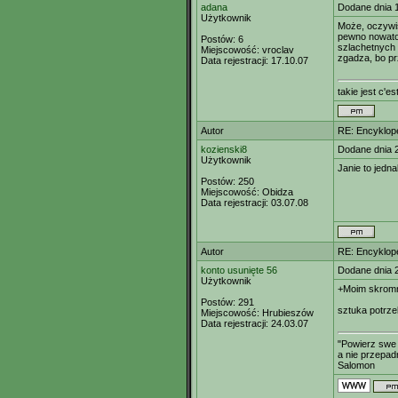
adana
Dodane dnia 
Użytkownik
Może, oczywiś
pewno nowator
Postów:
6
szlachetnych 
Miejscowość:
vroclav
zgadza, bo pr
Data rejestracji:
17.10.07
takie jest c'est
Autor
RE: Encyklop
kozienski8
Dodane dnia 2
Użytkownik
Janie to jedn
Postów:
250
Miejscowość:
Obidza
Data rejestracji:
03.07.08
Autor
RE: Encyklop
konto usunięte 56
Dodane dnia 
Użytkownik
+Moim skromn
Postów:
291
sztuka potrze
Miejscowość:
Hrubieszów
Data rejestracji:
24.03.07
"Powierz swe 
a nie przepadn
Salomon