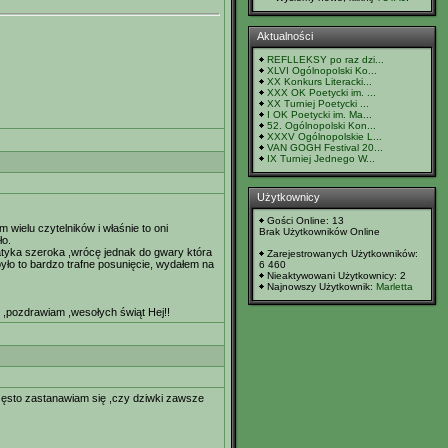
Aktualności
REFLLEKSY po raz dzi...
XLVI Ogólnopolski Ko...
XX Konkurs Literacki...
XXX OK Poetycki im. ...
XX Turniej Poetycki ...
I OK Poetycki im. Ma...
52. Ogólnopolski Kon...
XXXV Ogólnopolskie L...
VAN GOGH Festival 20...
IX Turniej Jednego W...
Użytkownicy
Gości Online: 13
wielu czytelników i właśnie to oni
Brak Użytkowników Online
ło.
matyka szeroka ,wrócę jednak do gwary która
Zarejestrowanych Użytkowników:
 było to bardzo trafne posunięcie, wydałem na
6 460
Nieaktywowani Użytkownicy: 2
Najnowszy Użytkownik:
Marletta
zę ,pozdrawiam ,wesołych świąt Hej!!
często zastanawiam się ,czy dziwki zawsze