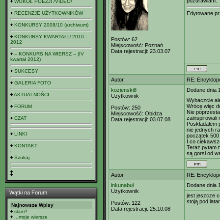
pozdrawiam.
WOKÓŁ POEZJI /VIDEO/
RECENZJE UŻYTKOWNIKÓW
Edytowane p
KONKURSY 2008/10 (archiwum)
KONKURSY KWARTAŁU 2010 -
Postów:
62
2012
Miejscowość:
Poznań
Data rejestracji:
23.03.07
-- KONKURS NA WIERSZ -- (IV
kwartał 2012)
SUKCESY
Autor
RE: Encyklop
GALERIA FOTO
kozienski8
Dodane dnia 
AKTUALNOŚCI
Użytkownik
Wybaczcie ale
Wrócę więc do 
FORUM
Postów:
250
Nie poprzesta
Miejscowość:
Obidza
zainspirowali
CZAT
Data rejestracji:
03.07.08
Poskładałem p
nie jednych ra
LINKI
początek 500 e
I co ciekawsz
KONTAKT
Teraz pytam t
są gorsi od wa
Szukaj
Autor
RE: Encyklop
inkunabuł
Dodane dnia 
Użytkownik
Wątki na Forum
jest jeszcze 
stoją pod lata
Postów:
122
Najnowsze Wpisy
Data rejestracji:
25.10.08
slam?
...moje wiersze