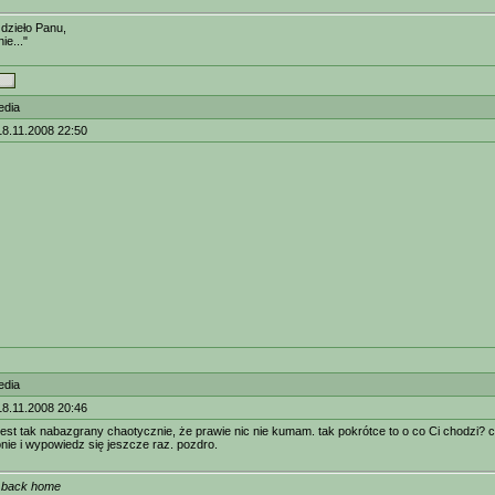
dzieło Panu,
ie..."
edia
18.11.2008 22:50
edia
18.11.2008 20:46
 jest tak nabazgrany chaotycznie, że prawie nic nie kumam. tak pokrótce to o co Ci chodzi? c
onie i wypowiedz się jeszcze raz. pozdro.
go back home