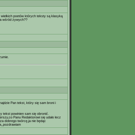
 wielkich poetów których teksty są klasyką
e ma wśród żywych??
zumie.
jdzie Pan tekst, który się sam broni i
ry tekst powinien sam się obronić.
rszy,co Panu Redaktorowi się udało lecz
 za dobrego twórcę,ja nie będąc
a,,pozdrawiam