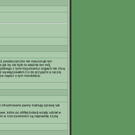
eż powtarzam,kto nie maszeruje ten
 jak by nie było to właśnie ten mój
spólnego z tymi muszkami,o orgiach nie chcę
 nie wywiązywałem.Co do przyjaźni a raczej
oże napisz o tym mordobiciu
 i sfrustrowane panny traktują sprawę tak
 które po obfitej kolacji wzięły udział w
zki w rzeczywistości są naprawdę zżytą