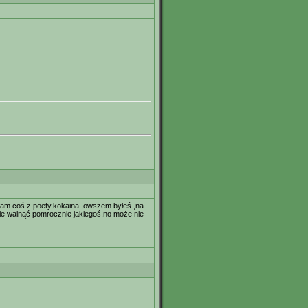
 mam coś z poety,kokaina ,owszem byłeś ,na
 nie walnąć pomrocznie jakiegoś,no może nie