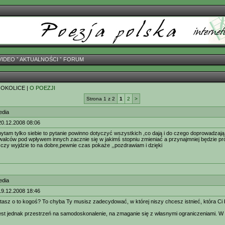
VIDEO
ˇ
AKTUALNOŚCI
ˇ
FORUM
 OKOLICE |
O POEZJI
Strona 1 z 2
1
2
>
edia
20.12.2008 08:06
e pytam tylko siebie to pytanie powinno dotyczyć wszystkich ,co dają i do czego doprowadzają
walców pod wpływem innych zacznie się w jakimś stopniu zmieniać a przynajmniej będzie p
 czy wyjdzie to na dobre,pewnie czas pokaże ,,pozdrawiam i dzięki
edia
19.12.2008 18:46
tasz o to kogoś? To chyba Ty musisz zadecydować, w której niszy chcesz istnieć, która Ci 
 jest jednak przestrzeń na samodoskonalenie, na zmaganie się z własnymi ograniczeniami. W p