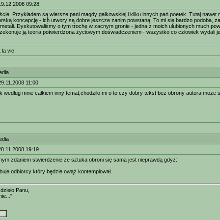
19.12.2008 09:28
cie. Przykładem są wiersze pani magdy gałkowskiej i kilku innych pań poetek. Tutaj nawe
ską koncepcję - ich utwory są dobre jeszcze zanim powstaną. To mi się bardzo podoba, z
metali. Dyskutowaliśmy o tym trochę w zacnym gronie - jedna z moich ulubionych much powi
zekonuje ją teoria potwierdzona życiowym doświadczeniem - wszystko co człowiek wydali j
 la vie
edia
9.11.2008 11:00
ak według mnie całkiem inny temat,chodziło mi o to czy dobry tekst bez obrony autora może si
edia
28.11.2008 19:19
ym zdaniem stwierdzenie że sztuka obroni się sama jest nieprawdą gdyż:
buje odbiorcy który będzie owąż kontemplował.
dzieło Panu,
ie..."