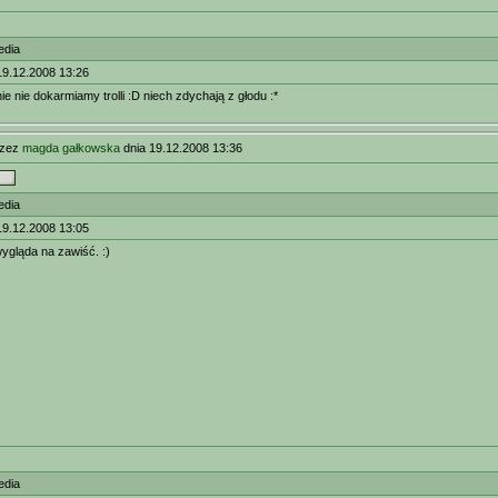
edia
19.12.2008 13:26
e nie dokarmiamy trolli :D niech zdychają z głodu :*
rzez
magda gałkowska
dnia 19.12.2008 13:36
edia
19.12.2008 13:05
wygląda na zawiść. :)
edia