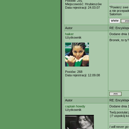
Postów:
291
Miejscowość:
Hrubieszów
"Powierz swe 
Data rejestracji:
24.03.07
a nie przepadn
Salomon
Autor
RE: Encyklop
haiker
Dodane dnia 
Użytkownik
Bronek, to ty?
Postów:
268
Data rejestracji:
12.09.08
Autor
RE: Encyklop
captain howdy
Dodane dnia 
Użytkownik
Twój postulat
:)? uspokój k
I will never 