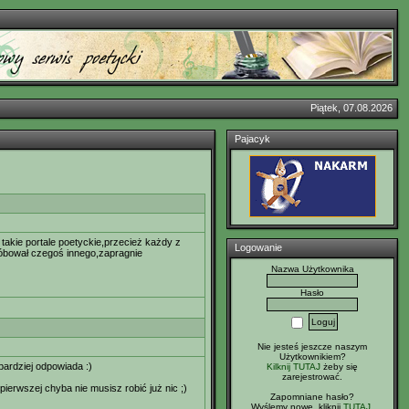
Piątek, 07.08.2026
Pajacyk
 takie portale poetyckie,przecież każdy z
Logowanie
róbował czegoś innego,zapragnie
Nazwa Użytkownika
Hasło
Nie jesteś jeszcze naszym
Użytkownikiem?
bardziej odpowiada :)
Kilknij TUTAJ
żeby się
zarejestrować.
ierwszej chyba nie musisz robić już nic ;)
Zapomniane hasło?
Wyślemy nowe, kliknij
TUTAJ
.