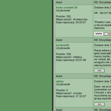
Autor
RE: Encyklop
konto usunięte 56
Dodane dnia 
Użytkownik
tak , łączyć ł
Postów:
291
Miejscowość:
Hrubieszów
"Powierz swe 
Data rejestracji:
24.03.07
a nie przepadn
Salomon
Autor
RE: Encyklop
kozienski8
Dodane dnia 
Użytkownik
Racja adana p
ginie,siedział
Postów:
250
marsz,myślę ż
Miejscowość:
Obidza
nic mówić ale
Data rejestracji:
03.07.08
wrogości nie 
więcej,ewentu
Autor
RE: Encyklop
adana
Dodane dnia 1
Użytkownik
Etam, nie prz
śmiertelnie se
Postów:
6
Chociaż z dru
Miejscowość:
vroclav
wyuzdanej org
Data rejestracji:
17.10.07
grupą wypróbo
Autor
RE: Encyklop