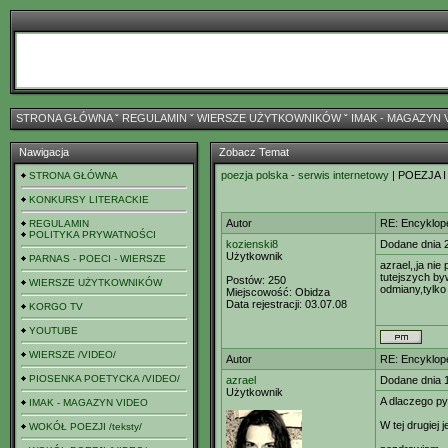
STRONA GŁÓWNA
ˇ
REGULAMIN
ˇ
WIERSZE UŻYTKOWNIKÓW
ˇ
IMAK - MAGAZYN 
Nawigacja
Zobacz Temat
poezja polska - serwis internetowy
| POEZJA I
STRONA GŁÓWNA
KONKURSY LITERACKIE
Autor
RE: Encyklop
REGULAMIN
POLITYKA PRYWATNOŚCI
kozienski8
Dodane dnia 
Użytkownik
PARNAS - POECI - WIERSZE
azrael,,ja ni
tutejszych by
Postów:
250
WIERSZE UŻYTKOWNIKÓW
odmiany,tylko
Miejscowość:
Obidza
Data rejestracji:
03.07.08
KORGO TV
YOUTUBE
WIERSZE /VIDEO/
Autor
RE: Encyklop
PIOSENKA POETYCKA /VIDEO/
azrael
Dodane dnia 
Użytkownik
A dlaczego py
IMAK - MAGAZYN VIDEO
W tej drugiej
WOKÓŁ POEZJI /teksty/