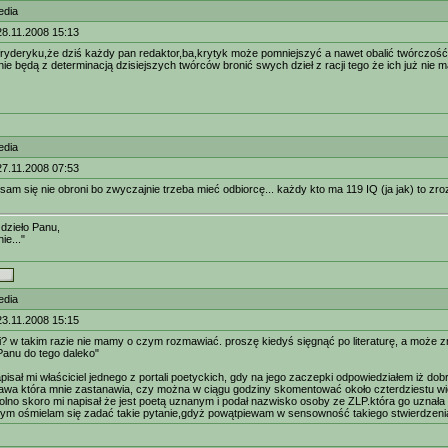
edia
28.11.2008 15:13
fryderyku,że dziś każdy pan redaktor,ba,krytyk może pomniejszyć a nawet obalić twórczość
nie będą z determinacją dzisiejszych twórców bronić swych dzieł z racji tego że ich już ni
edia
27.11.2008 07:53
sam się nie obroni bo zwyczajnie trzeba mieć odbiorcę... każdy kto ma 119 IQ (ja jak) to zro
dzieło Panu,
ie..."
edia
23.11.2008 15:15
i? w takim razie nie mamy o czym rozmawiać. proszę kiedyś sięgnąć po literaturę, a może zna
Panu do tego daleko"
pisał mi właściciel jednego z portali poetyckich, gdy na jego zaczepki odpowiedziałem iż dob
wa która mnie zastanawia, czy można w ciągu godziny skomentować około czterdziestu wie
lno skoro mi napisał że jest poetą uznanym i podał nazwisko osoby ze ZLP.która go uznała
ym ośmielam się zadać takie pytanie,gdyż powątpiewam w sensowność takiego stwierdzeni