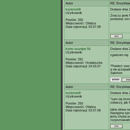
Autor
RE: Encyklop
kozienski8
Dodane dnia 
Użytkownik
Znaczy janie 
ponieważ oni 
Postów:
250
Miejscowość:
Obidza
Data rejestracji:
03.07.08
Autor
RE: Encyklop
konto usunięte 56
Dodane dnia 
Użytkownik
zgadzam się. 
Postów:
291
Miejscowość:
Hrubieszów
"Powierz swe 
Data rejestracji:
24.03.07
a nie przepadn
Salomon
Autor
RE: Encyklop
kozienski8
Dodane dnia 
Użytkownik
"sam się bron
zobaczy, jak 
Postów:
250
Miejscowość:
Obidza
takie słowa na
Data rejestracji:
03.07.08
Następna spra
jemu chyba wo
rozpoznawaln