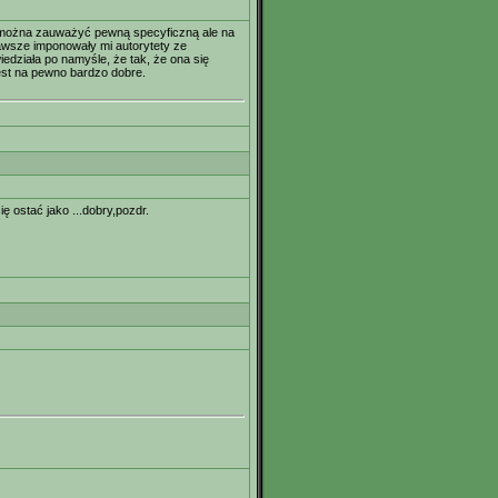
t można zauważyć pewną specyficzną ale na
awsze imponowały mi autorytety ze
edziała po namyśle, że tak, że ona się
est na pewno bardzo dobre.
ę ostać jako ...dobry,pozdr.