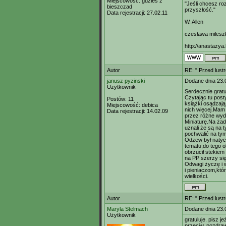
Miejscowość:
gdzieś z
"Jeśli chcesz r
bieszczad
przyszłość."
Data rejestracji:
27.02.11
W. Allen
czesława milesz
http://anastazya.
Autor
RE: " Przed lust
janusz pyzinski
Dodane dnia 23.
Użytkownik
Serdecznie gratu
Czytając tu post
Postów:
11
książki osądzają
Miejscowość:
debica
nich więcej.Mam
Data rejestracji:
14.02.09
przez różne wyd
Miniaturę.Na ża
uznali że są na 
pochwalić na tym
Odzew był natyc
tematu,do tego o
obrzucił stekiem
na PP szerzy si
Odwagi życzę i 
i pieniaczom,kt
wielkości.
Autor
RE: " Przed lust
Maryla Stelmach
Dodane dnia 23.
Użytkownik
gratuluje. pisz j
przeciw. pozdra