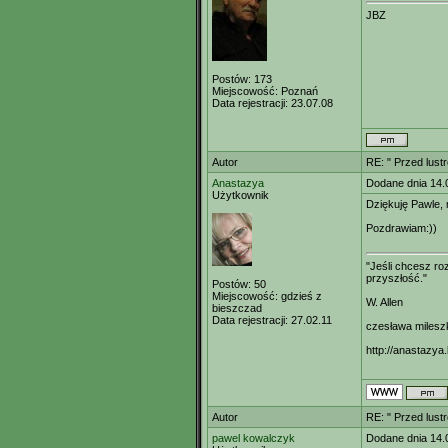
JBZ
Postów:
173
Miejscowość:
Poznań
Data rejestracji:
23.07.08
Autor
RE: " Przed lust
Anastazya
Dodane dnia 14.
Użytkownik
Dziękuję Pawle, 
Pozdrawiam:))
"Jeśli chcesz r
przyszłość."
Postów:
50
Miejscowość:
gdzieś z
W. Allen
bieszczad
Data rejestracji:
27.02.11
czesława milesz
http://anastazya.
Autor
RE: " Przed lust
pawel kowalczyk
Dodane dnia 14.