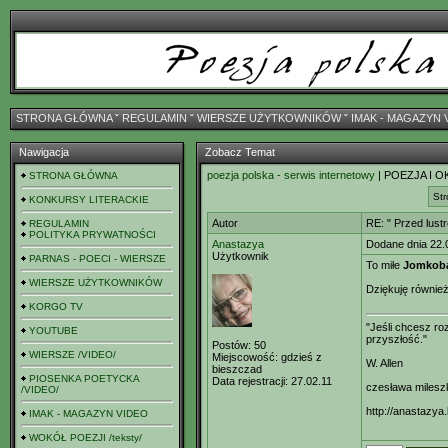
STRONA GŁÓWNA
ˇ
REGULAMIN
ˇ
WIERSZE UŻYTKOWNIKÓW
ˇ
IMAK - MAGAZYN 
Nawigacja
Zobacz Temat
poezja polska - serwis internetowy
| POEZJA I O
STRONA GŁÓWNA
Str
KONKURSY LITERACKIE
Autor
RE: " Przed lust
REGULAMIN
POLITYKA PRYWATNOŚCI
Anastazya
Dodane dnia 22.
Użytkownik
PARNAS - POECI - WIERSZE
To miłe
Jomkoba
WIERSZE UŻYTKOWNIKÓW
Dziękuję również
KORGO TV
"Jeśli chcesz r
YOUTUBE
przyszłość."
Postów:
50
WIERSZE /VIDEO/
Miejscowość:
gdzieś z
W. Allen
bieszczad
PIOSENKA POETYCKA
Data rejestracji:
27.02.11
czesława milesz
/VIDEO/
http://anastazya.
IMAK - MAGAZYN VIDEO
WOKÓŁ POEZJI /teksty/