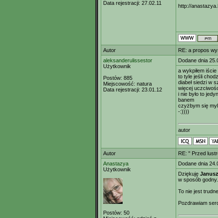
Data rejestracji:
27.02.11
http://anastazya.
Autor
RE: a propos wy
aleksanderulissestor
Dodane dnia 25.
Użytkownik
a wykpiłem iście
to tyle jeśli cho
Postów:
885
diabeł siedzi w 
Miejscowość:
natura
więcej uczciwośc
Data rejestracji:
23.01.12
i nie było to jed
banem
czyżbym się myl
-:))))
autor
Autor
RE: " Przed lust
Anastazya
Dodane dnia 24.
Użytkownik
Dziękuję
Janus
w sposób godny.
To nie jest trudne
Pozdrawiam serd
Postów:
50