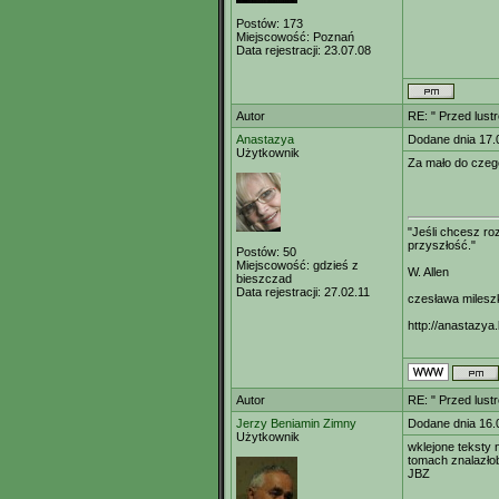
Postów:
173
Miejscowość:
Poznań
Data rejestracji:
23.07.08
Autor
RE: " Przed lust
Anastazya
Dodane dnia 17.
Użytkownik
Za mało do czeg
"Jeśli chcesz r
przyszłość."
Postów:
50
Miejscowość:
gdzieś z
W. Allen
bieszczad
Data rejestracji:
27.02.11
czesława milesz
http://anastazya.
Autor
RE: " Przed lust
Jerzy Beniamin Zimny
Dodane dnia 16.
Użytkownik
wklejone teksty n
tomach znalazłob
JBZ