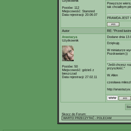
Użytkownik
Powyzsze wiersz
tak chcialbym pi
Postów:
112
Miejscowość:
Stansted
Data rejestracji:
20.06.07
PRAWDA JEST 
Autor
RE: "Przed lustr
Anastazya
Dodane dnia 13.
Użytkownik
Dziękuję.
W miniaturze wyd
Pozdrawiam:))
"Jeśli chcesz r
Postów:
50
przyszłość."
Miejscowość:
gdzieś z
bieszczad
W. Allen
Data rejestracji:
27.02.11
czesława milesz
http://anastazya.
Str
Skocz do Forum: