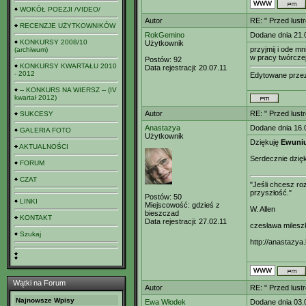
WOKÓŁ POEZJI /VIDEO/
Autor
RE: " Przed lust
RECENZJE UŻYTKOWNIKÓW
RokGemino
Dodane dnia 21.
KONKURSY 2008/10
Użytkownik
przyjmij i ode m
(archiwum)
w pracy twórcze
Postów:
92
KONKURSY KWARTAŁU 2010
Data rejestracji:
20.07.11
- 2012
Edytowane prz
-- KONKURS NA WIERSZ -- (IV
kwartał 2012)
Autor
RE: " Przed lust
SUKCESY
Anastazya
Dodane dnia 16.
GALERIA FOTO
Użytkownik
Dziękuję
Ewuniu
AKTUALNOŚCI
Serdecznie dzięk
FORUM
CZAT
"Jeśli chcesz r
przyszłość."
Postów:
50
LINKI
Miejscowość:
gdzieś z
W. Allen
bieszczad
KONTAKT
Data rejestracji:
27.02.11
czesława milesz
Szukaj
http://anastazya.
Wątki na Forum
Autor
RE: " Przed lust
Najnowsze Wpisy
Ewa Włodek
Dodane dnia 03.