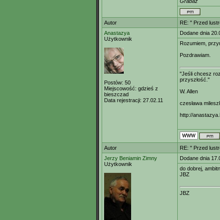
Grabaż
Autor
RE: " Przed lust
Anastazya
Dodane dnia 20.
Użytkownik
Rozumiem, przyn
Pozdrawiam.
"Jeśli chcesz r
przyszłość."
Postów:
50
Miejscowość:
gdzieś z
W. Allen
bieszczad
Data rejestracji:
27.02.11
czesława milesz
http://anastazya.
Autor
RE: " Przed lust
Jerzy Beniamin Zimny
Dodane dnia 17.
Użytkownik
do dobrej, ambitn
JBZ
JBZ