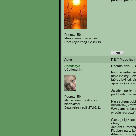
Postów:
50
Miejscowość:
wrocław
Data rejestracji:
02.08.10
Autor
RE: " Przed lust
Anastazya
Dodane dnia 22.
Użytkownik
Proszę wybaczyć,
mnie cieszy. Po
którzy byli tak gł
spojrzeć) czego
Ja wiem na ile mn
podchodzenie wy
Postów:
50
Miejscowość:
gdzieś z
Nie szukam pokl
bieszczad
odbiorców, którz
Data rejestracji:
27.02.11
Wysyłam na konku
wróblem urodził"
Cieszę się z teg
sławy.
Jestem skromną i
Pisałam już w kom
Administratorzy 