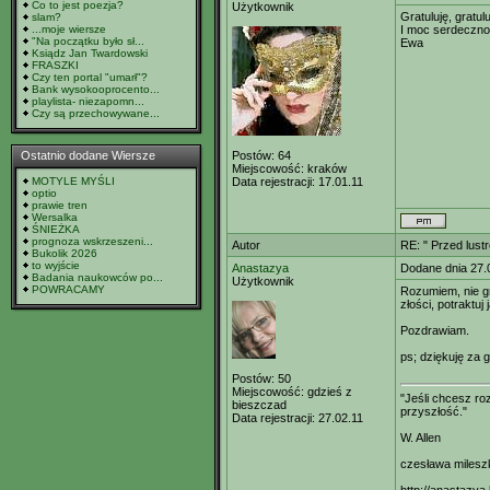
Co to jest poezja?
Użytkownik
Gratuluję, gratulu
slam?
...moje wiersze
I moc serdeczno
"Na początku było sł...
Ewa
Ksiądz Jan Twardowski
FRASZKI
Czy ten portal "umarł"?
Bank wysokooprocento...
playlista- niezapomn...
Czy są przechowywane...
Ostatnio dodane Wiersze
Postów:
64
Miejscowość:
kraków
MOTYLE MYŚLI
Data rejestracji:
17.01.11
optio
prawie tren
Wersalka
ŚNIEŻKA
prognoza wskrzeszeni...
Autor
RE: " Przed lust
Bukolik 2026
to wyjście
Anastazya
Dodane dnia 27.
Badania naukowców po...
Użytkownik
POWRACAMY
Rozumiem, nie g
złości, potraktuj 
Pozdrawiam.
ps; dziękuję za g
Postów:
50
Miejscowość:
gdzieś z
"Jeśli chcesz r
bieszczad
przyszłość."
Data rejestracji:
27.02.11
W. Allen
czesława milesz