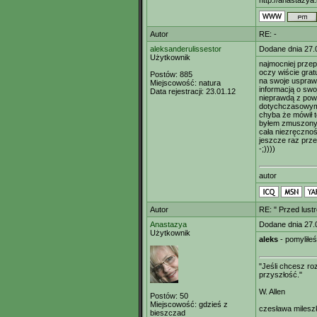
http://anastazya.
Autor
RE: -
aleksanderulissestor
Dodane dnia 27.
Użytkownik
najmocniej prze
oczy wiście grat
Postów:
885
na swoje usprawi
Miejscowość:
natura
informacją o sw
Data rejestracji:
23.01.12
nieprawdą z pow
dotychczasowym
chyba że mówił t
byłem zmuszony
cała niezręczno
jeszcze raz prz
-;))))
autor
Autor
RE: " Przed lust
Anastazya
Dodane dnia 27.
Użytkownik
aleks
- pomyliłeś
"Jeśli chcesz r
przyszłość."
W. Allen
Postów:
50
Miejscowość:
gdzieś z
czesława milesz
bieszczad