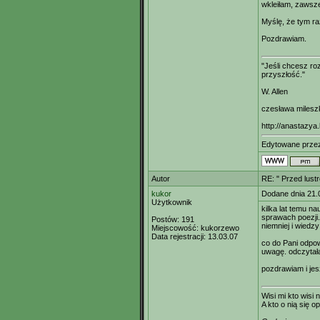
wkleiłam, zawsz
Myślę, że tym ra
Pozdrawiam.
"Jeśli chcesz r
przyszłość."
W. Allen
czesława milesz
http://anastazya.
Edytowane prze
Autor
RE: " Przed lust
kukor
Dodane dnia 21.
Użytkownik
kilka lat temu n
sprawach poezji
Postów:
191
niemniej i wiedz
Miejscowość:
kukorzewo
Data rejestracji:
13.03.07
co do Pani odpow
uwagę. odczytała
pozdrawiam i jes
Wisi mi kto wisi n
A kto o nią się op