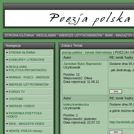
STRONA GŁÓWNA
ˇ
REGULAMIN
ˇ
WIERSZE UŻYTKOWNIKÓW
ˇ
IMAK - MAGAZYN 
Nawigacja
Zobacz Temat
poezja polska - serwis internetowy
| POEZJA I O
STRONA GŁÓWNA
Autor
RE: tomik 'kadry 
KONKURSY LITERACKIE
Jarosław Buko-Baprawski
Dodane dnia 05.
REGULAMIN
Użytkownik
..jak dodrukują ,
POLITYKA PRYWATNOŚCI
Postów:
12
PARNAS - POECI - WIERSZE
Miejscowość:
Oliwa
Data rejestracji:
11.06.11
WIERSZE UŻYTKOWNIKÓW
KORGO TV
Autor
RE: tomik 'kadry 
YOUTUBE
koleszkamieszka
Dodane dnia 05.
WIERSZE /VIDEO/
Użytkownik
a gdzie można d
PIOSENKA POETYCKA
Postów:
1
/VIDEO/
Miejscowość:
jasieniec
http://activkids.pl
Data rejestracji:
22.07.13
IMAK - MAGAZYN VIDEO
WOKÓŁ POEZJI /teksty/