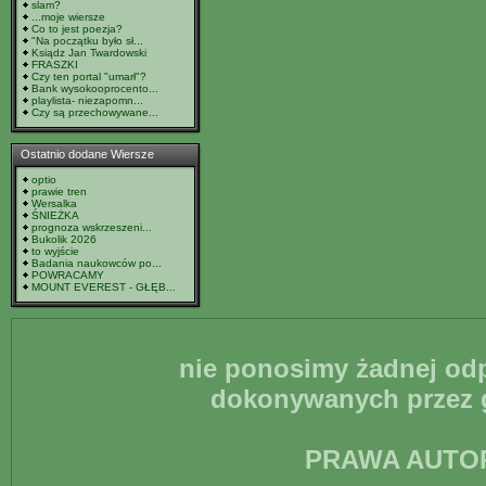
slam?
...moje wiersze
Co to jest poezja?
"Na początku było sł...
Ksiądz Jan Twardowski
FRASZKI
Czy ten portal "umarł"?
Bank wysokooprocento...
playlista- niezapomn...
Czy są przechowywane...
Ostatnio dodane Wiersze
optio
prawie tren
Wersalka
ŚNIEŻKA
prognoza wskrzeszeni...
Bukolik 2026
to wyjście
Badania naukowców po...
POWRACAMY
MOUNT EVEREST - GŁĘB...
nie ponosimy żadnej odp
dokonywanych przez g
PRAWA AUTO