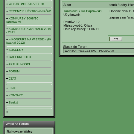
WOKÓŁ POEZJI /VIDEO/
Autor
tomik 'kadry i fle
Jarosław Buko-Baprawski
Dodane dnia 15.
RECENZJE UŻYTKOWNIKÓW
Użytkownik
zapraszam "was" 
KONKURSY 2008/10
(archiwum)
Postów:
12
Miejscowość:
Oliwa
KONKURSY KWARTAŁU 2010
Data rejestracji:
11.06.11
- 2012
-- KONKURS NA WIERSZ -- (IV
kwartał 2012)
Skocz do Forum:
SUKCESY
GALERIA FOTO
AKTUALNOŚCI
FORUM
CZAT
LINKI
KONTAKT
Szukaj
Wątki na Forum
Najnowsze Wpisy