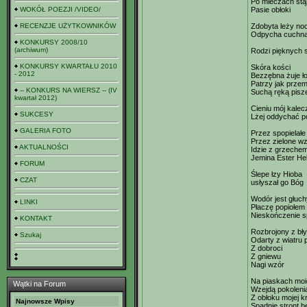
Po mieczach st
WOKÓŁ POEZJI /VIDEO/
Pasie obłoki
RECENZJE UŻYTKOWNIKÓW
Zdobyta leży no
Odpycha cuchną
KONKURSY 2008/10
(archiwum)
Rodzi pięknych
KONKURSY KWARTAŁU 2010
Skóra kości
- 2012
Bezzębna żuje ł
Patrzy jak przem
-- KONKURS NA WIERSZ -- (IV
Suchą ręką pisze
kwartał 2012)
Cieniu mój kale
SUKCESY
Lżej oddychać p
GALERIA FOTO
Przez spopielałe l
Przez zielone w
AKTUALNOŚCI
Idzie z grzechem
Jemina Ester He
FORUM
Ślepe łzy Hioba
CZAT
usłyszał go Bóg
Wodór jest głuch
LINKI
Płaczę popiołem
Nieskończenie s
KONTAKT
Rozbrojony z bł
Szukaj
Odarty z wiatru p
Z dobroci
Z gniewu
Nagi wzór
Na piaskach moi
Wątki na Forum
Wzejdą pokoleni
Z obłoku mojej k
Najnowsze Wpisy
Spadnie stront b