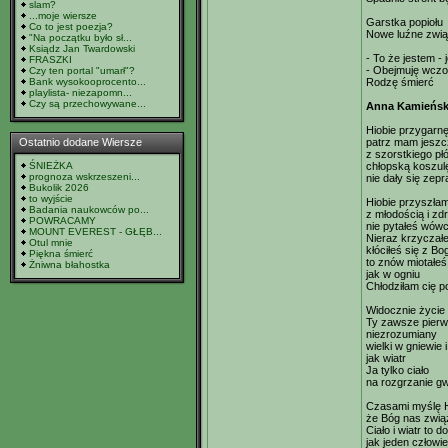
slam?
...moje wiersze
Garstka popiołu
Co to jest poezja?
Nowe luźne zwią
"Na początku było sł...
Ksiądz Jan Twardowski
- To że jestem - 
FRASZKI
- Obejmuję wczo
Czy ten portal "umarł"?
Bank wysokooprocento...
Rodzę śmierć
playlista- niezapomn...
Czy są przechowywane...
Anna Kamieńska
Hiobie przygarn
Ostatnio dodane Wiersze
patrz mam jeszc
z szorstkiego pł
ŚNIEŻKA
chłopską koszulę
prognoza wskrzeszeni...
nie dały się zepr
Bukolik 2026
to wyjście
Hiobie przyszłam
Badania naukowców po...
z młodością i z
POWRACAMY
nie pytałeś wów
MOUNT EVEREST - GŁĘB...
Nieraz krzyczał
Otul mnie
kłóciłeś się z Bo
Piękna śmierć
to znów miotałeś
Żniwna błahostka
jak w ogniu
Chłodziłam cię 
Widocznie życie
Ty zawsze pierw
niezrozumiany
wielki w gniewie
jak wiatr
Ja tylko ciało
na rozgrzanie gw
Czasami myślę H
że Bóg nas zwią
Ciało i wiatr to 
jak jeden człowi