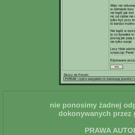
Więc nie odsuwaj
w odmianie losu
nie bądź jak inni
nic od ciebie nie
tylko być przy to
to bardzo trudno
Nie bądź w wstrz
ty co bywałeś w 
poznaj jak palą 
nie tylko swoje
Lecz Hiob odcho
szepcząc Panie 
Edytowane prz
Skocz do Forum:
nie ponosimy żadnej odp
dokonywanych przez g
PRAWA AUTO