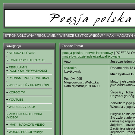
STRONA GŁÓWNA
ˇ
REGULAMIN
ˇ
WIERSZE UŻYTKOWNIKÓW
ˇ
IMAK - MAGAZYN 
Nawigacja
Zobacz Temat
poezja polska - serwis internetowy
| POEZJA I O
STRONA GŁÓWNA
może być gdzie indziej zakwalifikowane
KONKURSY LITERACKIE
Autor
Jeszcze jeden po
REGULAMIN
abirecka
Dodane dnia 18.
POLITYKA PRYWATNOŚCI
Użytkownik
Mieczysława B
PARNAS - POECI - WIERSZE
Postów:
995
Motto:
I nie znal
Miejscowość:
Wieliczka
jako córki Jobow
WIERSZE UŻYTKOWNIKÓW
Data rejestracji:
01.06.11
Ślepe łzy Hioba
KORGO TV
Usłyszał go Bóg
YOUTUBE
Zakwitła z jego p
Wzeszła z jego ł
WIERSZE /VIDEO/
Biegnie za nią ci
PIOSENKA POETYCKA
/VIDEO/
Sto zwierciadeł
Łamią się rogi jel
IMAK - MAGAZYN VIDEO
Jej piersi - otwie
Zaciśnięte pięści
WOKÓŁ POEZJI /teksty/
Jej biodra - roze