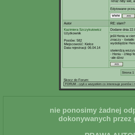
Teraz niby wie, 
Edytowane prz
Autor
RE: slam?
Kazimiera Szczykutowicz
Dodane dnia 22.
Użytkownik
jeśli Heniu w cien
znaczy - światło 
Postów:
582
wydobędzie Heni
Miejscowość:
Kielce
Data rejestracji:
06.04.14
stwierdzą wszy
- Heniu - chłop f
-ale dżez
Strona 1
Skocz do Forum:
nie ponosimy żadnej odp
dokonywanych przez g