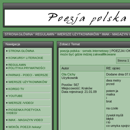
STRONA GŁÓWNA
ˇ
REGULAMIN
ˇ
WIERSZE UŻYTKOWNIKÓW
ˇ
IMAK - MAGAZYN 
Nawigacja
Zobacz Temat
poezja polska - serwis internetowy
| POEZJA I O
STRONA GŁÓWNA
może być gdzie indziej zakwalifikowane
KONKURSY LITERACKIE
Strona 1
REGULAMIN
POLITYKA PRYWATNOŚCI
Autor
RE: ojciec
Ola Cichy
Dodane dnia 07.
PARNAS - POECI - WIERSZE
Użytkownik
dwa metry
WIERSZE UŻYTKOWNIKÓW
przed
Postów:
567
Miejscowość:
Kraków
KORGO TV
potem ja
Data rejestracji:
21.01.09
matka
YOUTUBE
i
brat
WIERSZE /VIDEO/
na czele
PIOSENKA POETYCKA
/VIDEO/
żywioł myśli
błękit
IMAK - MAGAZYN VIDEO
i to
co umyka spojrz
WOKÓŁ POEZJI /teksty/