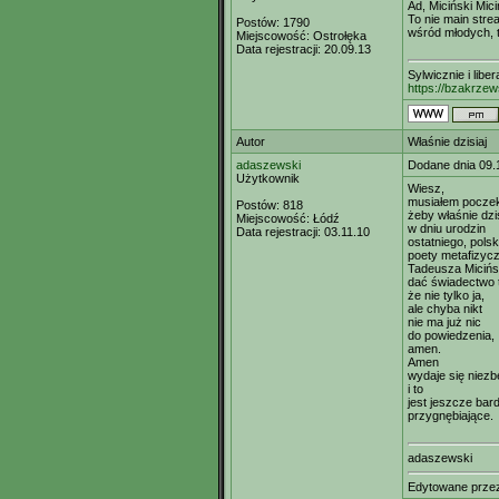
Ad, Miciński Mici
To nie main stre
Postów:
1790
wśród młodych, 
Miejscowość:
Ostrołęka
Data rejestracji:
20.09.13
Sylwicznie i libe
https://bzakrzew
Autor
Właśnie dzisiaj
adaszewski
Dodane dnia 09.
Użytkownik
Wiesz,
musiałem pocze
Postów:
818
żeby właśnie dzis
Miejscowość:
Łódź
w dniu urodzin
Data rejestracji:
03.11.10
ostatniego, pols
poety metafizyc
Tadeusza Micińs
dać świadectwo 
że nie tylko ja,
ale chyba nikt
nie ma już nic
do powiedzenia,
amen.
Amen
wydaje się niez
i to
jest jeszcze bard
przygnębiające.
adaszewski
Edytowane prz