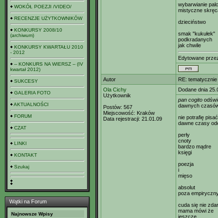
wybarwianie pal
WOKÓŁ POEZJI /VIDEO/
mistyczne skręca
RECENZJE UŻYTKOWNIKÓW
dzieciństwo
KONKURSY 2008/10
smak "kukułek"
(archiwum)
podkradanych
jak chwile
KONKURSY KWARTAŁU 2010
- 2012
Edytowane prz
-- KONKURS NA WIERSZ -- (IV
kwartał 2012)
Autor
RE: tematycznie
SUKCESY
Ola Cichy
Dodane dnia 25.
GALERIA FOTO
Użytkownik
pan cogito
odświ
AKTUALNOŚCI
dawnych czasó
Postów:
567
Miejscowość:
Kraków
FORUM
nie potrafię pisać
Data rejestracji:
21.01.09
dawne czasy od
CZAT
perły
cnoty
LINKI
bardzo mądre
księgi
KONTAKT
poezja
Szukaj
i
mięso
absolut
poza empiryczn
Wątki na Forum
cuda się nie zda
mama mówi że
Najnowsze Wpisy
jeszcze