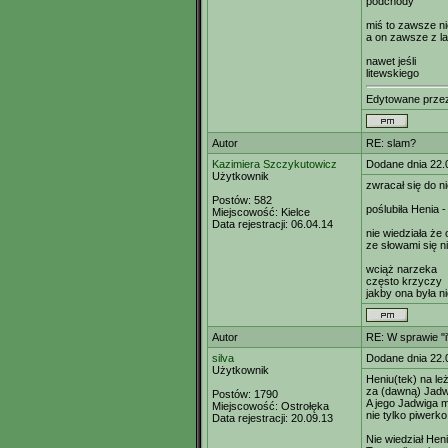
podchody
miś to zawsze n
a on zawsze z l
nawet jeśli
litewskiego
Edytowane prz
Autor
RE: slam?
Kazimiera Szczykutowicz
Dodane dnia 22.
Użytkownik
zwracał się do ni
Postów:
582
poślubiła Henia -
Miejscowość:
Kielce
Data rejestracji:
06.04.14
nie wiedziała że 
ze słowami się ni
wciąż narzeka
często krzyczy
jakby ona była 
Autor
RE: W sprawie "i
silva
Dodane dnia 22.
Użytkownik
Heniu(tek) na le
za (dawną) Jadwi
Postów:
1790
A jego Jadwiga m
Miejscowość:
Ostrołęka
nie tylko piwerko, 
Data rejestracji:
20.09.13
Nie wiedział Heni