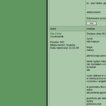
tu - jest niebo, 
adaszewski
Edytowane prz
Autor
rewizja
Ola Cichy
Dodane dnia 09.
Użytkownik
życie
taki kaprys
Postów:
567
Miejscowość:
Kraków
boga
Data rejestracji:
21.01.09
natury
pierwszego poru
kiedy byłam mło
nie myślałam o ś
to banał
ale
czas upływa w z
w słonej przezro
czosnku i angiels
w posmaku liści 
wiśni
aksamitnej gęstoś
jesteśmy jak nie
byliny
jednorocznie