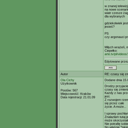
w znanej telewiz
na nowe scenar
wiatr czesze żag
dla wybranych
gdziekolwiek jes
jesteś?
PS
czy argonauci pr
Miłych wrażeń, m
Ciepełko:
arte.tv/pl/video
Edytowane prz
Autor
RE: czasy się zm
Ola Cichy
Dodane dnia 15.
Użytkownik
Drodzy przyjacie
czasy się zmienia
Postów:
567
Każdy z nas prze
Miejscowość:
Kraków
jest.
Data rejestracji:
21.01.09
Z rozwojem rzemi
się przez całe
życie. A może...
I sprawy pochłani
Znalazłam tutaj 
może skorzystał
Nie potrafię sob
No właśnie "tak