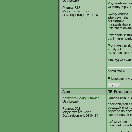
Użytkownik
Zbyt wiele nadzie
wiążemy z przem
Postów:
818
Miejscowość:
Łódź
Kwiaty więdną
Data rejestracji:
03.11.10
albo usychają,
przemijanie
ma swoje dobre
i złe zastosowan
Przeczytaj instru
zanim uruchomis
Przeczytaj ulotk
każdy lek
ma skutki niepoż
albo żyj wszystk
adaszewski
Edytowane prz
Autor
RE: Przeznacze
Kazimiera Szczykutowicz
Dodane dnia 30.
Użytkownik
chociażby ten św
początek dnia ko
Postów:
582
popycha do czy
Miejscowość:
Kielce
niespełnionych m
Data rejestracji:
06.04.14
żyć wszystkim
czas wykorzyst