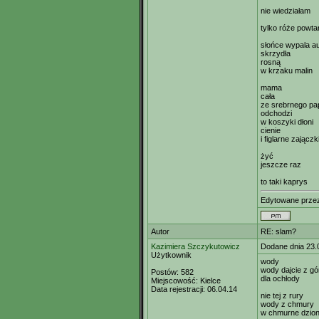
nie wiedziałam
tylko róże powtar
słońce wypala au
skrzydła
rosną
w krzaku malin
mama
cała
ze srebrnego pa
odchodzi
w koszyki dłoni
cienie
i figlarne zajączk
żyć
jeszcze raz
to taki kaprys
Edytowane prz
Autor
RE: slam?
Kazimiera Szczykutowicz
Dodane dnia 23.
Użytkownik
wody
wody dajcie z gó
Postów:
582
dla ochłody
Miejscowość:
Kielce
Data rejestracji:
06.04.14
nie tej z rury
wody z chmury
w chmurne dzion