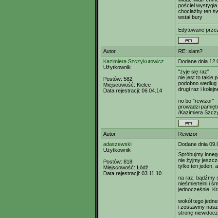
pościel wystygł
chociażby ten św
wstał bury
Edytowane prz
Autor
RE: slam?
Kazimiera Szczykutowicz
Dodane dnia 12.
Użytkownik
"żyje się raz"
nie jest to takie
Postów:
582
podobno według 
Miejscowość:
Kielce
drugi raz i kolejn
Data rejestracji:
06.04.14
no bo "rewizor"
prowadzi pamięt
/Kazimiera Szcz
Autor
Rewizor
adaszewski
Dodane dnia 09.
Użytkownik
Spróbujmy inneg
nie żyjmy jeszcz
Postów:
818
tylko ten jeden,
Miejscowość:
Łódź
Data rejestracji:
03.11.10
na raz, bądźmy s
nieśmiertelni i śm
jednocześnie. K
wokół tego jedne
i zostawmy nas
stronę niewidocz