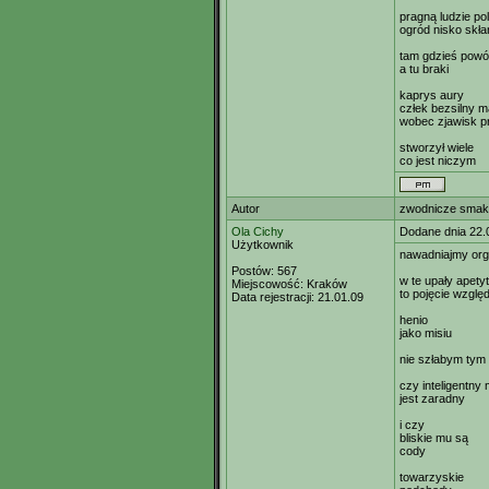
pragną ludzie pol
ogród nisko skłan
tam gdzieś pow
a tu braki
kaprys aury
człek bezsilny ma
wobec zjawisk p
stworzył wiele
co jest niczym
Autor
zwodnicze smaki
Ola Cichy
Dodane dnia 22.
Użytkownik
nawadniajmy or
Postów:
567
w te upały apetyt
Miejscowość:
Kraków
to pojęcie wzglę
Data rejestracji:
21.01.09
henio
jako misiu
nie szłabym tym
czy inteligentn
jest zaradny
i czy
bliskie mu są
cody
towarzyskie