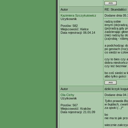
Autor
RE: Skandaliści
Kazimiera Szczykutowicz
Dodane dnia 05.
Użytkownik
radzą sobie
innym (do)radzą
Postów:
582
(po)radzą gdy p
Miejscowość:
Kielce
zadzierając głow
Data rejestracji:
06.04.14
(nie) radzą by d
(za)robią - róbm
a podchodząc d
po gestach (roz
co siedzi w czło
czy to bies czy a
dobra nieskońc
czy też bezmiar 
bo coś siedzi w
albo tylko gości
Autor
dziki krzyk kogu
Ola Cichy
Dodane dnia 04.
Użytkownik
Tylko prawda Bo
w bujdach, cwań
Postów:
567
za opoki (...)*
Miejscowość:
Kraków
Data rejestracji:
21.01.09
bo
nie ma to jak pr
wiecznie zakrzy