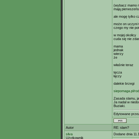
(wybacz mamo ni
mają pierwszeńs
ale mogę tylko 
może on uczyni 
czego my nie pot
w mojej okolicy
cuda się nie zda
mama
jednak
wierzy
że
właśnie teraz
tęcza
łączy
dalekie brzegi
siepomaga.pl/ro
Zasada slamu, jak
Ja nadal w niedo
Buziaki.
Edytowane prz
Autor
RE: slam?
silva
Dodane dnia 11.
Użytkownik