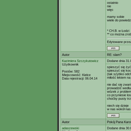
ostatnio
nie
więc
mamy sobie
wiele do powiedz
* CH.B. w Łodzi
** co można zrob
Edytowane prz
Autor
RE: slam?
Kazimiera Szczykutowicz
Dodane dnia 31.
Użytkownik
spieszyć się żyć
spieszyć się koc
Postów:
582
(tak szybko odc
Miejscowość:
Kielce
miłość lekiem na
Data rejestracji:
06.04.14
nie dać się zwar
prowadzić wedłu
wózek z problem
co przyniesie lo
choćby pusty tr
niech się dzieje
w nas wokół nas
Autor
Pokój Pana Karo
adaszewski
Dodane dnia 30.