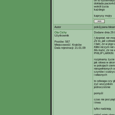
on to systematy
dokłada paciork
wokół życia
każdego
kaprysy mojry
Autor
pokój pana blea
Ola Cichy
Dodane dnia 29.
Użytkownik
I dygotał, nie mo
Że to, jak człowi
Postów:
567
I fakt, że w jego
Miejscowość:
Kraków
Klitki niczym ni
Data rejestracji:
21.01.09
Mu każe, że na w
PHILIP LARKIN
rozpinamy życie
jak słowa w ako
w pokojach cie
niespełnionych o
czynów i cudzy
i własnych
to odwaga czy g
żyć wszystkim
jednocześnie
pomyśl
czas nie jest p
i trwa
tylko nadzieją
widać wiatr chmu