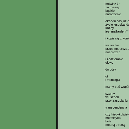
mówisz że
za miesiąc
będzie
narodzenie
okancili nas już
życie jest skand
każdy
jest maillardem**
i kopie się z kon
wszystko
przez nosorożc
nosorożca
i zadzieranie
głowy
do góry
ot
i tautologia
mamy coś wspó
szumy
w uszach
przy zasypianiu
transcendencja
czy kiedykolwie
metafizyka
była
mocną stroną