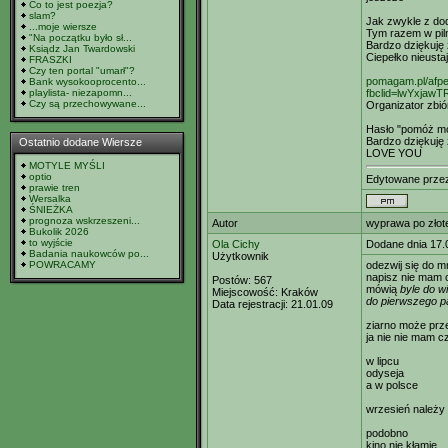
Co to jest poezja?
slam?
Jak zwykle z do
...moje wiersze
Tym razem w piln
"Na początku było sł...
Bardzo dziękuję 
Ksiądz Jan Twardowski
Ciepełko nieusta
FRASZKI
Czy ten portal "umarł"?
pomagam.pl/afp
Bank wysokooprocento...
playlista- niezapomn...
fbclid=lwYxj
Czy są przechowywane...
Organizator zbió
Hasło "pomóż mo
Bardzo dziękuję 
Ostatnio dodane Wiersze
LOVE YOU
MOTYLE MYŚLI
optio
Edytowane prz
prawie tren
Wersalka
ŚNIEŻKA
prognoza wskrzeszeni...
Autor
wyprawa po złot
Bukolik 2026
to wyjście
Ola Cichy
Dodane dnia 17.
Badania naukowców po...
Użytkownik
POWRACAMY
odezwij się do m
napisz nie mam 
Postów:
567
mówią
byle do w
Miejscowość:
Kraków
do pierwszego p
Data rejestracji:
21.01.09
ziarno może prze
ja nie nie mam c
w lipcu
odyseja
a w polsce
wrzesień należy d
podobno
kino nie kłamie