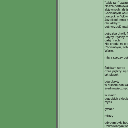
"takie tam" załag
Nasza portalowa
aktywnych, ale j
Chciałabym wskrz
poetycki w "głów
Jeżeli coś mnie n
chciałabym
coś wrzucić tutaj
...
potrzeba chwili. N
Gdyby. Byłoby mi
dalej :) ach.
Nie chodzi mi o t
Chciałabym, żeby
Warto.
miara rzeczy os
ściskam serce
czas piętrzy się
jak piasek
bóg ukryty
w sukienkach ka
średniowieczny
w liniach
gotyckich sklepi
myśli
i
gwiazd
milczy
gdybym była bo
uzdrowiłabym ws