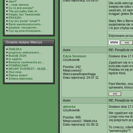
Data rejestracji:
03.09.07
slam?
Dla osób wierząc
...moje wiersze
świętej nie tylk
Co to jest poezja?
uważam, że wprow
"Na początku było sł...
ściągać gniew Bo
Ksiądz Jan Twardowski
FRASZKI
Stary film o Ber
Czy ten portal "umarł"?
Bank wysokooprocento...
wyjaśnienia nie 
playlista- niezapomn...
I to jest chyba 
Czy są przechowywane...
Edytowane prz
Ostatnio dodane Wiersze
ŚNIEŻKA
Autor
RE: Poradźcie mi
prognoza wskrzeszeni...
Bukolik 2026
Edyta Sorensen
Dodane dnia 17.
to wyjście
Użytkownik
Badania naukowców po...
Zgadzam się w 
POWRACAMY
kościoła mam tr
Postów:
242
MOUNT EVEREST - GŁĘB...
Podoba mi się prz
Miejscowość:
Otul mnie
będzie Ktoś.
Warszawa/Kopenhaga
Piękna śmierć
Data rejestracji:
24.07.11
Żniwna błahostka
Pani Werbio, moż
sprawami, któryc
Autor
RE: Poradźcie mi
abirecka
Dodane dnia 17.
Użytkownik
Nie zgadzam się z
czego ona ma do
Postów:
995
Jej potężnym pr
Miejscowość:
Wieliczka
Data rejestracji:
01.06.11
To znaczy, zdani
"perwersyjny"?