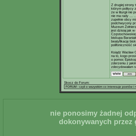
Z drugiej strony 
którym politycy
że w liturgii nie 
nie ma rady .... 
zupełnie obcy mi 
podchwycony prze
Muzeum Żołnierz
jest dzisiaj jak
Częstochowskiej,
biskupa Baraniak
beatyfikację bisk
polifoniczność ska
Ksiądz Wacław O
na to, kogo pros
o pomoc Episkopa
zderzeniu z jaki
zdecydowałam się
Skocz do Forum:
nie ponosimy żadnej odp
dokonywanych przez g