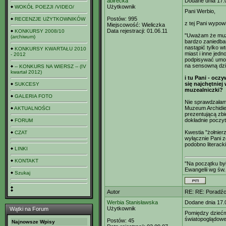
abirecka
Dodane dnia 17.
Użytkownik
WOKÓŁ POEZJI /VIDEO/
Pani Werbio,
Postów:
995
RECENZJE UŻYTKOWNIKÓW
z tej Pani wypowi
Miejscowość:
Wieliczka
Data rejestracji:
01.06.11
KONKURSY 2008/10
"Uważam że muze
(archiwum)
bardzo zaniedban
nastąpić tylko w
KONKURSY KWARTAŁU 2010
miast i inne jed
- 2012
podpisywać umow
na sensowną dzi
-- KONKURS NA WIERSZ -- (IV
kwartał 2012)
i tu Pani - ocz
się najchętniej 
SUKCESY
muzealniczki?
GALERIA FOTO
Nie sprawdzałam 
Muzeum Archidie
AKTUALNOŚCI
prezentującą zbi
dokładnie poczyt
FORUM
Kwestia "żołnier
CZAT
wyłącznie Pani 
podobno literack
LINKI
KONTAKT
"Na początku był
Ewangelii wg św.
Szukaj
Autor
RE: RE: Poradźci
Werbia Stanisławska
Dodane dnia 17.
Użytkownik
Wątki na Forum
Pomiędzy dziećm
światopoglądowe
Postów:
45
Najnowsze Wpisy