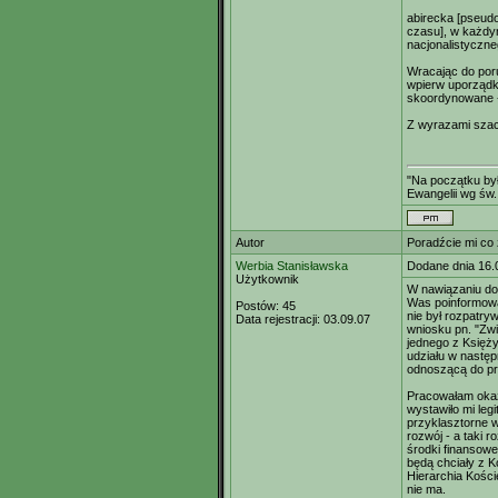
abirecka [pseud
czasu], w każdym
nacjonalistyczne
Wracając do poru
wpierw uporządko
skoordynowane -
Z wyrazami szac
"Na początku był
Ewangelii wg św.
Autor
Poradźcie mi co 
Werbia Stanisławska
Dodane dnia 16.
Użytkownik
W nawiązaniu do
Was poinformowa
Postów:
45
nie był rozpatr
Data rejestracji:
03.09.07
wniosku pn. "Zwi
jednego z Księży
udziału w nastę
odnoszącą do pr
Pracowałam okaz
wystawiło mi le
przyklasztorne w
rozwój - a taki 
środki finansowe
będą chciały z 
Hierarchia Kośc
nie ma.