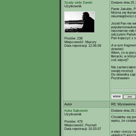
Szady siebr Daniel
Dodane dnia 25.
Użytkownik
Panie Jakubie, Pa
Można się tłuma
nieumiejętności 
Jeżeli Pan nie w
popularnonaukowyc
niezmiernie miło
odczytem Pańskic
Pan kojarzyć z 
Postów:
238
Miejscowość:
Mazury
A w tym fragmenc
Data rejestracji:
12.06.09
dziwnie):
Wiem, co to jest
literacki, w któ
coś więcej?
Nie zamierzałem 
swojej recenzji.
Do słownika zajr
Pozdrawiam
Autor
RE: Wystawiona 
Kuba Sajkowski
Dodane dnia 25.
Użytkownik
Chciałoby się pow
wpisu, że czepia
Postów:
479
Miejscowość:
Poznań
Data rejestracji:
10.03.07
a więc rzeczy n
okładce?) jeszcz