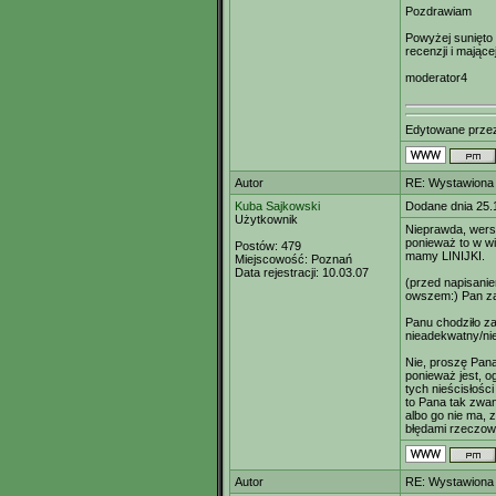
Pozdrawiam
Powyżej sunięto 
recenzji i mając
moderator4
Edytowane prz
Autor
RE: Wystawiona 
Kuba Sajkowski
Dodane dnia 25.
Użytkownik
Nieprawda, wers
ponieważ to w wi
Postów:
479
mamy LINIJKI.
Miejscowość:
Poznań
Data rejestracji:
10.03.07
(przed napisanie
owszem:) Pan za
Panu chodziło z
nieadekwatny/nie
Nie, proszę Pana,
ponieważ jest, o
tych nieścisłości
to Pana tak zwan
albo go nie ma, 
błędami rzeczow
Autor
RE: Wystawiona 