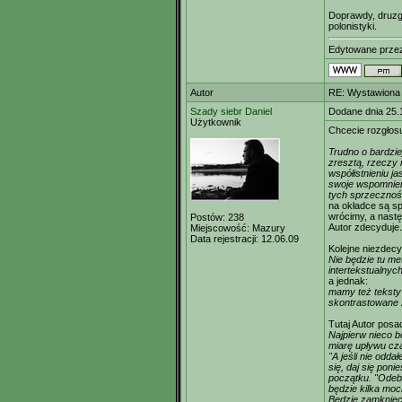
Doprawdy, druzg
polonistyki.
Edytowane prz
Autor
RE: Wystawiona 
Szady siebr Daniel
Dodane dnia 25.
Użytkownik
Chcecie rozgłos
Trudno o bardzie
zresztą, rzeczy
współistnieniu j
swoje wspomnieni
tych sprzecznośc
na okładce są s
wrócimy, a nastę
Postów:
238
Autor zdecyduje.
Miejscowość:
Mazury
Data rejestracji:
12.06.09
Kolejne niezdec
Nie będzie tu met
intertekstualnych,
a jednak:
mamy też teksty 
skontrastowane 
Tutaj Autor posad
Najpierw nieco bo
miarę upływu cza
"A jeśli nie odda
się, daj się poni
początku. "Odebr
będzie kilka moc
Będzie zamknięci