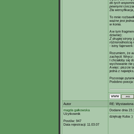
do tych wspomnie
pewnymi rzeczam
Zła wersyfikacja,
To mnie rozbawił
ważne jest jedna
w konia.
A w tym fragmenc
dziwnie):
Z drugiej strony
różnorodnością n
- istny fajerwerk
Rozumiem, że aut
zachęcił. Wręcz 
I chciałoby się do
wychowanie nie 
A więc: piszcie 
jedna z najwięk
Pozostaje pytani
Podobno poezja b
Autor
RE: Wystawiona 
magda gałkowska
Dodane dnia 23.
Użytkownik
dziękuję Kuba :)
Postów:
947
Data rejestracji:
11.03.07