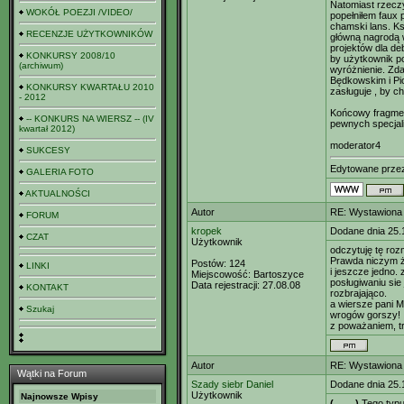
Natomiast rzecz
WOKÓŁ POEZJI /VIDEO/
popełniłem faux 
chamski lans. Ks
RECENZJE UŻYTKOWNIKÓW
główną nagrodą w
projektów dla de
KONKURSY 2008/10
by użytkownik po
(archiwum)
wyróżnienie. Zdaj
Będkowskim i Pio
KONKURSY KWARTAŁU 2010
zasługuje , by c
- 2012
Końcowy fragmen
-- KONKURS NA WIERSZ -- (IV
pewnych specjalis
kwartał 2012)
moderator4
SUKCESY
Edytowane prz
GALERIA FOTO
AKTUALNOŚCI
Autor
RE: Wystawiona 
FORUM
kropek
Dodane dnia 25.
CZAT
Użytkownik
odczytuję tę ro
Prawda niczym ż
Postów:
124
LINKI
i jeszcze jedno.
Miejscowość:
Bartoszyce
posługiwaniu sie
Data rejestracji:
27.08.08
KONTAKT
rozbrajająco.
a wiersze pani M
Szukaj
wrogów gorszy!
z poważaniem, t
Autor
RE: Wystawiona 
Wątki na Forum
Szady siebr Daniel
Dodane dnia 25.
Użytkownik
Najnowsze Wpisy
(_ _ _)
Tego typu