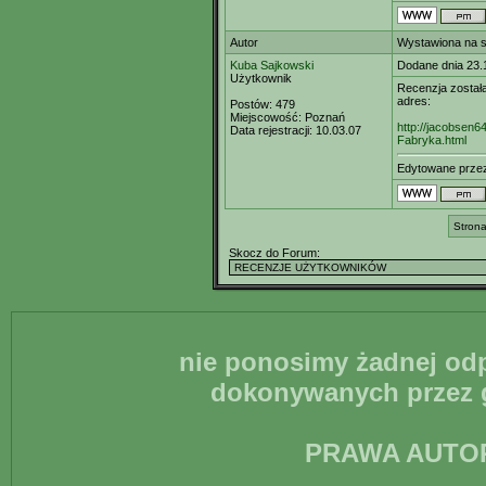
Autor
Wystawiona na s
Kuba Sajkowski
Dodane dnia 23.
Użytkownik
Recenzja został
adres:
Postów:
479
Miejscowość:
Poznań
http://jacobsen
Data rejestracji:
10.03.07
Fabryka.html
Edytowane prz
Strona
Skocz do Forum:
nie ponosimy żadnej odp
dokonywanych przez g
PRAWA AUTO