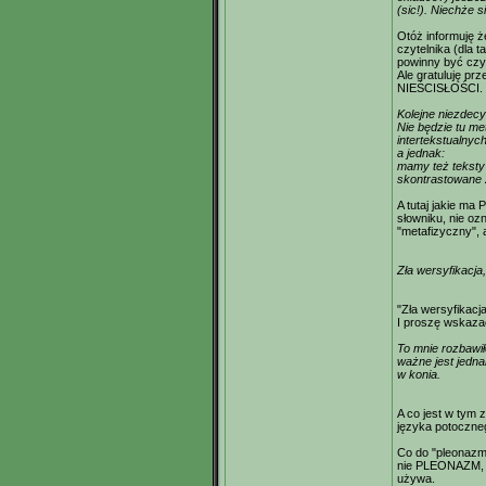
(sic!). Niechże s
Otóż informuję
czytelnika (dla 
powinny być czy
Ale gratuluję pr
NIEŚCISŁOŚCI. N
Kolejne niezdec
Nie będzie tu met
intertekstualnych,
a jednak:
mamy też teksty 
skontrastowane 
A tutaj jakie m
słowniku, nie ozn
"metafizyczny", 
Zła wersyfikacja,
"Zła wersyfikacj
I proszę wskaza
To mnie rozbawił
ważne jest jedna
w konia.
A co jest w tym
języka potoczne
Co do "pleonaz
nie PLEONAZM, p
używa.