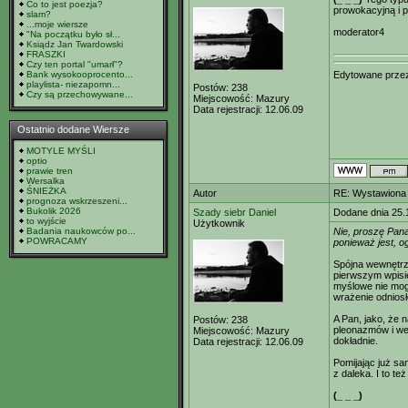
Co to jest poezja?
prowokacyjną i p
slam?
...moje wiersze
moderator4
"Na początku było sł...
Ksiądz Jan Twardowski
FRASZKI
Czy ten portal "umarł"?
Edytowane prz
Bank wysokooprocento...
playlista- niezapomn...
Postów:
238
Czy są przechowywane...
Miejscowość:
Mazury
Data rejestracji:
12.06.09
Ostatnio dodane Wiersze
MOTYLE MYŚLI
optio
prawie tren
Wersalka
ŚNIEŻKA
Autor
RE: Wystawiona 
prognoza wskrzeszeni...
Bukolik 2026
Szady siebr Daniel
Dodane dnia 25.
to wyjście
Użytkownik
Badania naukowców po...
Nie, proszę Pana,
POWRACAMY
ponieważ jest, o
Spójna wewnętrz
pierwszym wpisie
myślowe nie mogą
wrażenie odniosł
A Pan, jako, że n
Postów:
238
pleonazmów i wer
Miejscowość:
Mazury
dokładnie.
Data rejestracji:
12.06.09
Pomijając już sa
z daleka. I to t
(_ _ _)