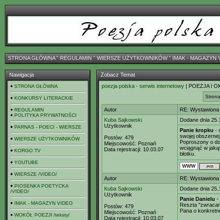
STRONA GŁÓWNA
ˇ
REGULAMIN
ˇ
WIERSZE UŻYTKOWNIKÓW
ˇ
IMAK - MAGAZYN 
Nawigacja
Zobacz Temat
poezja polska - serwis internetowy
| POEZJA I O
STRONA GŁÓWNA
Strona
KONKURSY LITERACKIE
Autor
RE: Wystawiona 
REGULAMIN
POLITYKA PRYWATNOŚCI
Kuba Sajkowski
Dodane dnia 25.
Użytkownik
PARNAS - POECI - WIERSZE
Panie kropku
- 
swojej obszernej 
Postów:
479
WIERSZE UŻYTKOWNIKÓW
Poproszony o dop
Miejscowość:
Poznań
wciągnąć w jaką
Data rejestracji:
10.03.07
KORGO TV
błotku.
YOUTUBE
WIERSZE /VIDEO/
Autor
RE: Wystawiona 
PIOSENKA POETYCKA
Kuba Sajkowski
Dodane dnia 25.
/VIDEO/
Użytkownik
Panie Danielu
-
IMAK - MAGAZYN VIDEO
Reszta "zwracani
Postów:
479
Pana o konkretn
Miejscowość:
Poznań
WOKÓŁ POEZJI /teksty/
Data rejestracji:
10.03.07