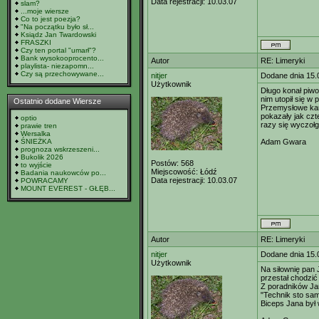
Data rejestracji:
10.03.07
slam?
...moje wiersze
Co to jest poezja?
"Na początku było sł...
Ksiądz Jan Twardowski
FRASZKI
Czy ten portal "umarł"?
Bank wysokooprocento...
Autor
RE: Limeryki
playlista- niezapomn...
Czy są przechowywane...
nitjer
Dodane dnia 15.
Użytkownik
Długo konał piw
nim utopił się w 
Ostatnio dodane Wiersze
Przemysłowe k
pokazały jak czt
optio
razy się wyczołg
prawie tren
Wersalka
ŚNIEŻKA
Adam Gwara
prognoza wskrzeszeni...
Bukolik 2026
Postów:
568
to wyjście
Miejscowość:
Łódź
Badania naukowców po...
Data rejestracji:
10.03.07
POWRACAMY
MOUNT EVEREST - GŁĘB...
Autor
RE: Limeryki
nitjer
Dodane dnia 15.
Użytkownik
Na siłownię pan 
przestał chodzić
Z poradników Jan
"Technik sto sam
Biceps Jana był 