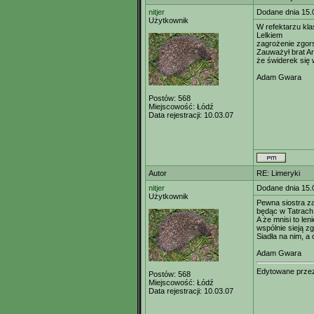
nitjer
Dodane dnia 15.
Użytkownik
W refektarzu kl
Lelkiem
zagrożenie zgors
Zauważył brat Ar
że świderek się 
Adam Gwara
Postów:
568
Miejscowość:
Łódź
Data rejestracji:
10.03.07
Autor
RE: Limeryki
nitjer
Dodane dnia 15.
Użytkownik
Pewna siostra z
będąc w Tatrach
A że mnisi to leni
wspólnie sieją z
Siadła na nim, a 
Adam Gwara
Edytowane prz
Postów:
568
Miejscowość:
Łódź
Data rejestracji:
10.03.07