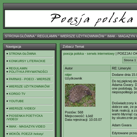
STRONA GŁÓWNA
ˇ
REGULAMIN
ˇ
WIERSZE UŻYTKOWNIKÓW
ˇ
IMAK - MAGAZYN 
Nawigacja
Zobacz Temat
poezja polska - serwis internetowy
| POEZJA I O
STRONA GŁÓWNA
Strona 1
KONKURSY LITERACKIE
Autor
RE: Limeryki
REGULAMIN
POLITYKA PRYWATNOŚCI
nitjer
Dodane dnia 15.
Użytkownik
PARNAS - POECI - WIERSZE
Do tej pięknej o
Adama Gwary. Do
WIERSZE UŻYTKOWNIKÓW
one podobają. Są
niepospolitego p
KORGO TV
YOUTUBE
Doświadczony ka
dobrze wie, że 
WIERSZE /VIDEO/
brak reakcji, a 
Postów:
568
warto błysnąć c
PIOSENKA POETYCKA
Miejscowość:
Łódź
by skutecznie po
/VIDEO/
Data rejestracji:
10.03.07
Adam Gwara
IMAK - MAGAZYN VIDEO
Edytowane prz
WOKÓŁ POEZJI /teksty/