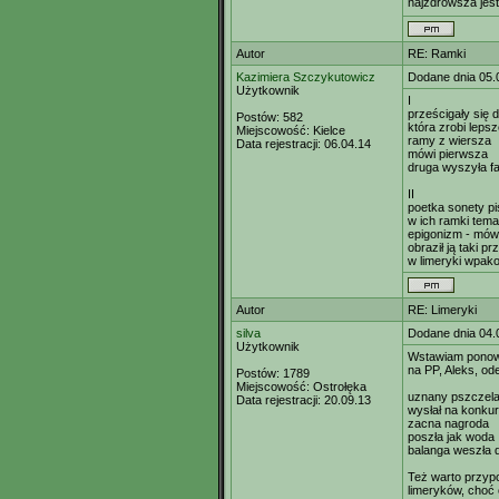
najzdrowsza jes
Autor
RE: Ramki
Kazimiera Szczykutowicz
Dodane dnia 05.
Użytkownik
I
prześcigały się 
Postów:
582
która zrobi leps
Miejscowość:
Kielce
ramy z wiersza
Data rejestracji:
06.04.14
mówi pierwsza
druga wyszyła f
II
poetka sonety pi
w ich ramki tema
epigonizm - mówi
obraził ją taki pr
w limeryki wpak
Autor
RE: Limeryki
silva
Dodane dnia 04.
Użytkownik
Wstawiam ponow
na PP, Aleks, ode
Postów:
1789
Miejscowość:
Ostrołęka
uznany pszczela
Data rejestracji:
20.09.13
wysłał na konkur
zacna nagroda
poszła jak woda
balanga weszła 
Też warto przyp
limeryków, choć 