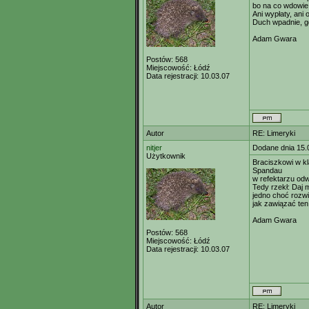
bo na co wdowie
Ani wypłaty, ani 
Duch wpadnie, gd
Adam Gwara
Postów:
568
Miejscowość:
Łódź
Data rejestracji:
10.03.07
Autor
RE: Limeryki
nitjer
Dodane dnia 15.
Użytkownik
Braciszkowi w k
Spandau
w refektarzu odw
Tedy rzekł: Daj 
jedno choć rozw
jak zawiązać ten 
Adam Gwara
Postów:
568
Miejscowość:
Łódź
Data rejestracji:
10.03.07
Autor
RE: Limeryki