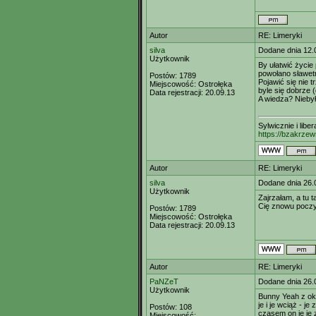
Autor
RE: Limeryki
silva
Dodane dnia 12.
Użytkownik
By ułatwić życi
powołano sławe
Postów:
1789
Pojawić się nie t
Miejscowość:
Ostrołęka
byle się dobrze (o
Data rejestracji:
20.09.13
A wiedza? Niebyłą
Sylwicznie i libe
https://bzakrzew
Autor
RE: Limeryki
silva
Dodane dnia 26.
Użytkownik
Zajrzałam, a tu 
Cię znowu pocz
Postów:
1789
Miejscowość:
Ostrołęka
Data rejestracji:
20.09.13
Autor
RE: Limeryki
PaNZeT
Dodane dnia 26.
Użytkownik
Bunny Yeah z oko
je i je wciąż - j
Postów:
108
czasem on je je 
Miejscowość:
,,,