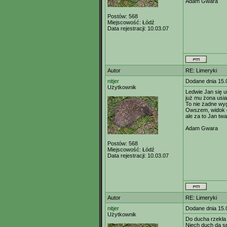
Adam Gwara
Postów:
568
Miejscowość:
Łódź
Data rejestracji:
10.03.07
Autor
RE: Limeryki
nitjer
Dodane dnia 15.
Użytkownik
Ledwie Jan się u
już mu żona usia
To nie żadne wyg
Owszem, widok 
ale za to Jan twa
Adam Gwara
Postów:
568
Miejscowość:
Łódź
Data rejestracji:
10.03.07
Autor
RE: Limeryki
nitjer
Dodane dnia 15.
Użytkownik
Do ducha rzekła
Niech duch da spo