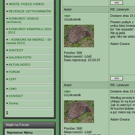
WOKÓŁ POEZJI /VIDEO/
Autor
RE: Limeryki
RECENZJE UŻYTKOWNIKÓW
nitjer
Dodane dnia 15.
KONKURSY 2008/10
Użytkownik
(archiwum)
Pewien polityk 
unika bitej śmiet
KONKURSY KWARTAŁU 2010
bo "nie wypada".
- 2012
Ale ją jada
gdy nikt nie widz
-- KONKURS NA WIERSZ -- (IV
kwartał 2012)
Adam Gwara
SUKCESY
Postów:
568
Miejscowość:
Łódź
GALERIA FOTO
Data rejestracji:
10.03.07
AKTUALNOŚCI
FORUM
CZAT
Autor
RE: Limeryki
LINKI
nitjer
Dodane dnia 15.
Użytkownik
KONTAKT
Według prostej k
chłopy to są kuc
Szukaj
Jak tu wierzyć 
W kuchni ledwie c
a już mieni się m
Adam Gwara
Wątki na Forum
Postów:
568
Miejscowość:
Łódź
Najnowsze Wpisy