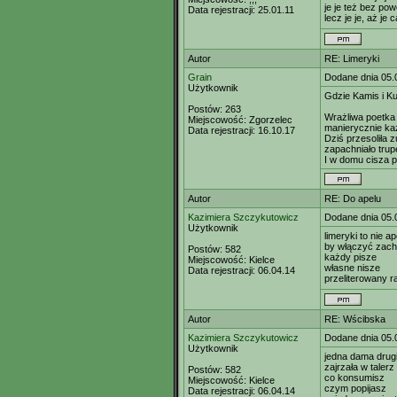
je je też bez po
Data rejestracji:
25.01.11
lecz je je, aż je
Autor
RE: Limeryki
Grain
Dodane dnia 05.
Użytkownik
Gdzie Kamis i K
Postów:
263
Wrażliwa poetka
Miejscowość:
Zgorzelec
manierycznie każ
Data rejestracji:
16.10.17
Dziś przesoliła z
zapachniało tru
I w domu cisza p
Autor
RE: Do apelu
Kazimiera Szczykutowicz
Dodane dnia 05.
Użytkownik
limeryki to nie ap
by włączyć zach
Postów:
582
każdy pisze
Miejscowość:
Kielce
własne nisze
Data rejestracji:
06.04.14
przeliterowany r
Autor
RE: Wścibska
Kazimiera Szczykutowicz
Dodane dnia 05.
Użytkownik
jedna dama drugi
zajrzała w taler
Postów:
582
co konsumisz
Miejscowość:
Kielce
czym popijasz
Data rejestracji:
06.04.14