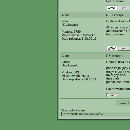
Pozdrawiam.
Autor
RE: Limeryki
silva
Dodane dnia 17.
Użytkownik
Alfredzie, co do
absurdalność i n
Postów:
1789
Pozdrawiam.
Miejscowość:
Ostrołęka
Data rejestracji:
20.09.13
Autor
RE: limeryki
Alfred
Dodane dnia 17.
Użytkownik
pono zajmujący 
ma w erupcji sw
Postów:
643
myśl gdy pała
Miejscowość:
Nysa
daje ciała
Data rejestracji:
06.11.14
potem jest ,,rzeź
Pozdrawiam serd
Strona 1
Skocz do Forum: