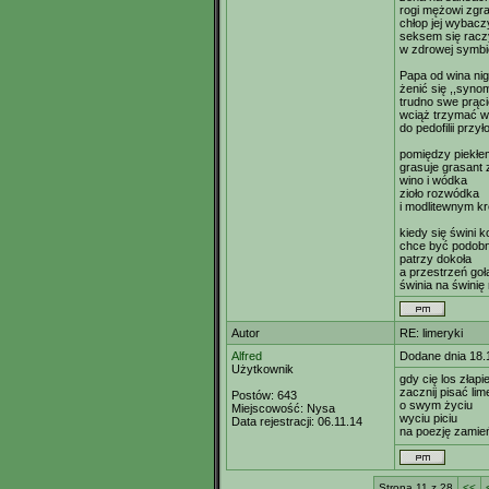
rogi mężowi zgr
chłop jej wybacz
seksem się racz
w zdrowej symbio
Papa od wina nigd
żenić się ,,syno
trudno swe prąci
wciąż trzymać w
do pedofilii przył
pomiędzy piekłe
grasuje grasan
wino i wódka
zioło rozwódka
i modlitewnym k
kiedy się świni k
chce być podobn
patrzy dokoła
a przestrzeń goł
świnia na świnię 
Autor
RE: limeryki
Alfred
Dodane dnia 18.
Użytkownik
gdy cię los złap
zacznij pisać lim
Postów:
643
o swym życiu
Miejscowość:
Nysa
wyciu piciu
Data rejestracji:
06.11.14
na poezję zamie
Strona 11 z 28
<<