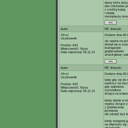
damy które dosy
don chichotów p
z rzeźką kopią
i utopią
menopauzę oswa
Autor
RE: limeryki
Alfred
Dodane dnia 06.
Użytkownik
zły sędzia na pr
dostał się w sz
Postów:
643
brał łapowki
Miejscowość:
Nysa
gnębił wdówki
Data rejestracji:
06.11.14
stracił głowę i p
Autor
RE: limeryki
Alfred
Dodane dnia 06.
Użytkownik
lubię gdy się do
warkocz na myc
Postów:
643
gdy spłoniona
Miejscowość:
Nysa
rozmodlona
Data rejestracji:
06.11.14
drżąca na kolan
kiedy damie w w
myjesz drżące ci
z podniecenia
jej imienia
nie zdradź byś lw
kiedy wstępnej 
na ofiarność si
otrzeźwiały