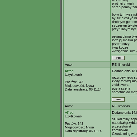
prożnej chwały
serca pomny zd
bo w tym wszyst
by się cieszyć 
drobnym gestem
szczerym tekst
przytulanym być 
pewna dama błys
lecz jej maska 
przeto oczy
i warkocze
wdzięcznie swe
Autor
RE: limeryki
Alfred
Dodane dnia 18.
Użytkownik
razu pewnego sp
kiedy fantazji ule
Postów:
643
znikła wena
Miejscowość:
Nysa
pusta scena
Data rejestracji:
06.11.14
samotnie do mety
Autor
RE: limeryki
Alfred
Dodane dnia 14.
Użytkownik
szukał miny sape
napotkał grzybia
Postów:
643
przetestował
Miejscowość:
Nysa
zaminował
Data rejestracji:
06.11.14
Czesia minę w b