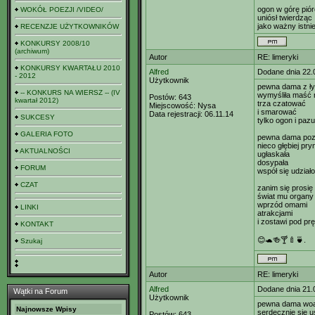
ogon w górę pi
WOKÓŁ POEZJI /VIDEO/
uniósł twierdząc
jako ważny istn
RECENZJE UŻYTKOWNIKÓW
KONKURSY 2008/10
(archiwum)
Autor
RE: limeryki
KONKURSY KWARTAŁU 2010
Alfred
Dodane dnia 22.
- 2012
Użytkownik
pewna dama z ły
-- KONKURS NA WIERSZ -- (IV
wymyśliła maść 
Postów:
643
kwartał 2012)
trza czatować
Miejscowość:
Nysa
i smarować
Data rejestracji:
06.11.14
SUKCESY
tylko ogon i paz
GALERIA FOTO
pewna dama poz
nieco głębiej pr
AKTUALNOŚCI
ugłaskała
dosypała
FORUM
współ się udział
CZAT
zanim się prosię
świat mu organy
wprzód omami
LINKI
atrakcjami
i zostawi pod pr
KONTAKT
😊🐢🍻🍸🍼🍵.
Szukaj
Autor
RE: limeryki
Alfred
Dodane dnia 21.
Wątki na Forum
Użytkownik
pewna dama woa
Najnowsze Wpisy
serdecznie się 
Postów:
643