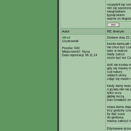
rozpędził się ru
nim się spostrze
minął bokiem
łypnął okiem
ważne że dogodz
Autor
RE: limeryki
Alfred
Dodane dnia 22.
Użytkownik
każda dama jak 
nie chce być cz
Postów:
643
wiec w teatrze
Miejscowość:
Nysa
ślady zatrze
Data rejestracji:
06.11.14
może być też C
dziś nie trzeba 
gdy się maskę m
cud natury
oddech skóry
zdjąć się maski 
kiedy damy twar
o jej lata nikt nie
tylko oczy
głębię toczą
traci śmiałość e
stopa dama złap
trzy godziny cza
by dać susa
do gimbusa
maskę założyć m
Edytowane prze