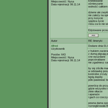
kneblowanie
Miejscowość:
Nysa
ośmieszanie
Data rejestracji:
06.11.14
wolność całkiem
dziwne ale zwykł
nie zależy na opi
przy korycie
spędza życie
i losu za to nie wi
Edytowane prze
Autor
RE: limeryki
Alfred
Dodane dnia 01.
Użytkownik
z hukiem zaciera
z dumą pląsają p
Postów:
643
cne wyuzdane
Miejscowość:
Nysa
poprzerabiane
Data rejestracji:
06.11.14
nie zgadniesz s
by się ziściła m
w odstawkę posz
kontrolne zrzuty
będą dopóty
póki pawiować b
powrócę do przy
gdzie wszystko s
złote ołtarze
i apanaże
i gach co rzeczy
pewna dama spo
roznegliżowała B