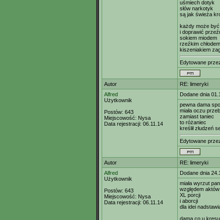
uśmiech dotyk
słów narkotyk
są jak świeża k
każdy może być 
i doprawić przeź
sokiem miodem
rzeźkim chłode
kiszeniakiem za
Edytowane prze
Autor
RE: limeryki
Alfred
Dodane dnia 01.
Użytkownik
pewna dama spod
miała oczu przeb
Postów:
643
zamiast taniec
Miejscowość:
Nysa
to różaniec
Data rejestracji:
06.11.14
kreślił złudzeń s
Edytowane prze
Autor
RE: limeryki
Alfred
Dodane dnia 24.
Użytkownik
miała wyrzut pan
względem aktów 
Postów:
643
XL porcji
Miejscowość:
Nysa
i aborcji
Data rejestracji:
06.11.14
dla idei nadstawi
dama co u kresu