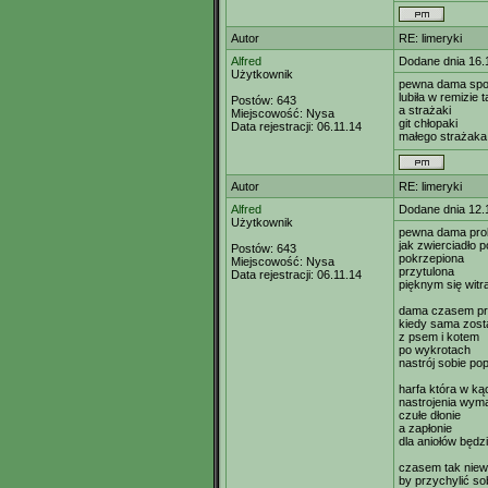
Autor
RE: limeryki
Alfred
Dodane dnia 16.
Użytkownik
pewna dama sp
lubiła w remizie 
Postów:
643
a strażaki
Miejscowość:
Nysa
git chłopaki
Data rejestracji:
06.11.14
małego strażaka
Autor
RE: limeryki
Alfred
Dodane dnia 12.
Użytkownik
pewna dama pro
jak zwierciadło 
Postów:
643
pokrzepiona
Miejscowość:
Nysa
przytulona
Data rejestracji:
06.11.14
pięknym się witr
dama czasem pr
kiedy sama zost
z psem i kotem
po wykrotach
nastrój sobie po
harfa która w kąc
nastrojenia wym
czułe dłonie
a zapłonie
dla aniołów będzi
czasem tak niewi
by przychylić so