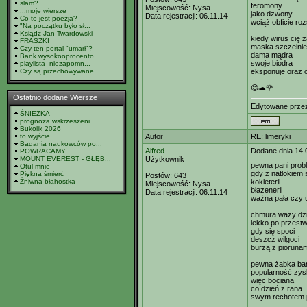
slam?
feromony
Miejscowość:
Nysa
...moje wiersze
jako dzwony
Data rejestracji:
06.11.14
Co to jest poezja?
wciąż obficie ro
"Na początku było sł...
Ksiądz Jan Twardowski
kiedy wirus cię 
FRASZKI
maska szczelnie
Czy ten portal "umarł"?
dama mądra
Bank wysokooprocento...
swoje biodra
playlista- niezapomn...
Czy są przechowywane...
eksponuje oraz 
😊🐢🌹
Ostatnio dodane Wiersze
Edytowane prze
ŚNIEŻKA
prognoza wskrzeszeni...
Bukolik 2026
to wyjście
Autor
RE: limeryki
Badania naukowców po...
Alfred
Dodane dnia 14.
POWRACAMY
MOUNT EVEREST - GŁĘB...
Użytkownik
pewna pani prob
Otul mnie
gdy z natłokiem 
Piękna śmierć
Postów:
643
Żniwna błahostka
kokieterii
Miejscowość:
Nysa
błazenerii
Data rejestracji:
06.11.14
ważna pała czy 
chmura waży dzi
lekko po przest
gdy się spoci
deszcz wilgoci
burzą z piorunam
pewna żabka ba
popularność zys
więc bociana
co dzień z rana
swym rechotem 