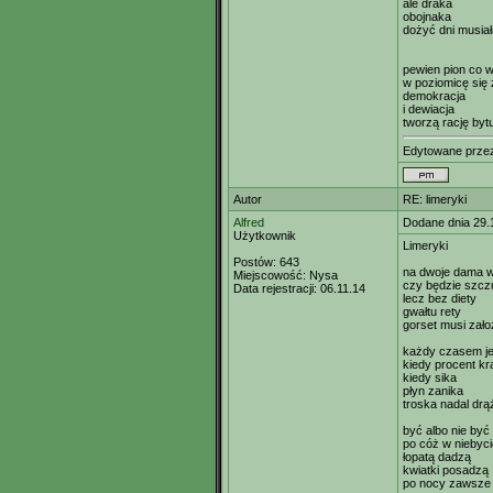
ale draka
obojnaka
dożyć dni musia
pewien pion co w
w poziomicę się 
demokracja
i dewiacja
tworzą rację bytu
Edytowane prze
Autor
RE: limeryki
Alfred
Dodane dnia 29.
Użytkownik
Limeryki
Postów:
643
na dwoje dama w
Miejscowość:
Nysa
czy będzie szczu
Data rejestracji:
06.11.14
lecz bez diety
gwałtu rety
gorset musi zało
każdy czasem je
kiedy procent k
kiedy sika
płyn zanika
troska nadal drą
być albo nie być
po cóż w niebyci
łopatą dadzą
kwiatki posadzą
po nocy zawsze 