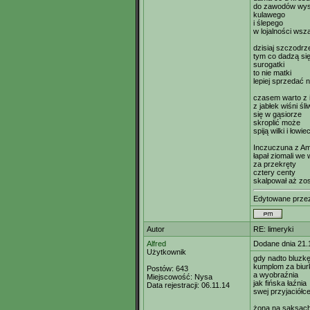
do zawodów wys
kulawego
i ślepego
w lojalności wsza
dzisiaj szczodrz
tym co dadzą si
surogatki
to nie matki
lepiej sprzedać ni
czasem warto z i
z jabłek wiśni śl
się w gąsiorze
skroplić może
spiją wilki i łowie
Inczuczuna z Am
łapał ziomali we 
za przekręty
cztery centy
skalpował aż zos
Edytowane prze
Autor
RE: limeryki
Alfred
Dodane dnia 21.
Użytkownik
gdy nadto bluzkę
kumplom za biur
Postów:
643
a wyobraźnia
Miejscowość:
Nysa
jak fińska łaźnia
Data rejestracji:
06.11.14
swej przyjaciółce
żona na saksach