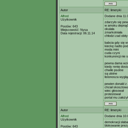
Autor
RE: limeryki
Alfred
Dodane dnia 11.
Użytkownik
zdarzyło się pew
w amoku depnąć 
Postów:
643
okulała
Miejscowość:
Nysa
zmarkotniała
Data rejestracji:
06.11.14
chłodzi zad obit
babcia gdy się w
kieckę nadto pod
moda mini
cuda czyni
konkurencji nie 
pewna dama wzię
kiedy rentę dost
chwile psotne
są ulotne
listonosza wyglą
pewien donald z
chciał skosztowa
wiec głosował
protestował
portal mu założy
Autor
RE: limeryki
Alfred
Dodane dnia 10.
Użytkownik
demokracji słaba
blokowanie prez
Postów:
643