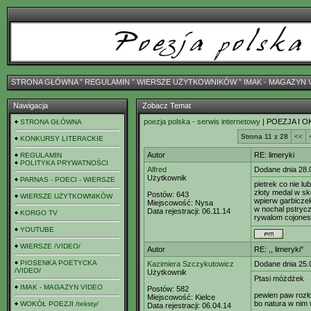
STRONA GŁÓWNA
ˇ
REGULAMIN
ˇ
WIERSZE UŻYTKOWNIKÓW
ˇ
IMAK - MAGAZYN 
Nawigacja
Zobacz Temat
poezja polska - serwis internetowy
| POEZJA I O
STRONA GŁÓWNA
Strona 11 z 28
<<
KONKURSY LITERACKIE
Autor
RE: limeryki
REGULAMIN
POLITYKA PRYWATNOŚCI
Alfred
Dodane dnia 28.
Użytkownik
PARNAS - POECI - WIERSZE
pietrek co nie lub
złoty medal w s
Postów:
643
WIERSZE UŻYTKOWNIKÓW
wpierw garbicze
Miejscowość:
Nysa
w nochal pstryc
Data rejestracji:
06.11.14
KORGO TV
rywalom cojones 
YOUTUBE
WIERSZE /VIDEO/
Autor
RE: ,, limeryki"
PIOSENKA POETYCKA
Kazimiera Szczykutowicz
Dodane dnia 25.
/VIDEO/
Użytkownik
Ptasi móżdżek
IMAK - MAGAZYN VIDEO
Postów:
582
pewien paw rozło
Miejscowość:
Kielce
bo natura w nim 
WOKÓŁ POEZJI /teksty/
Data rejestracji:
06.04.14