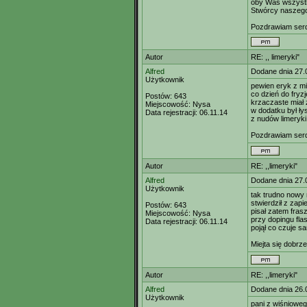
oby Was wszystk
Stwórcy naszego
Pozdrawiam ser
Autor
RE: ,, limeryki"
Alfred
Dodane dnia 27.
Użytkownik
pewien eryk z mi
co dzień do fryzj
Postów:
643
krzaczaste miał
Miejscowość:
Nysa
w dodatku był ły
Data rejestracji:
06.11.14
z nudów limeryki
Pozdrawiam serde
Autor
RE: ,,limeryki"
Alfred
Dodane dnia 27.
Użytkownik
tak trudno nowy 
stwierdził z zap
Postów:
643
pisał zatem frasz
Miejscowość:
Nysa
przy dopingu fla
Data rejestracji:
06.11.14
pojął co czuje s
Miejta się dobr
Autor
RE: ,,limeryki"
Alfred
Dodane dnia 26.
Użytkownik
pani z wiśniowe