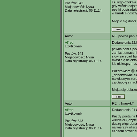
czułego czekała
Postów:
643
gdy wiśnie dojrz
Miejscowość:
Nysa
pestki postradał
Data rejestracji:
06.11.14
w karafce doszły
Miejcie się dobr
Autor
RE: pewna pani
Alfred
Dodane dnia 22.
Użytkownik
pewna pani z p
zamiast smaczn
Postów:
643
słów się ścięli 
Miejscowość:
Nysa
miast się delekt
Data rejestracji:
06.11.14
lub cieknącym z
Pozdrawiam.😊 s
,,denerwować się
na własnym zdr
za głupotę innyc
Miejta się dobrz
Autor
RE: ,, limeryki"
Alfred
Dodane dnia 21.
Użytkownik
Każdy poeta na 
wielbicieli ( czy
Postów:
643
duszę więc obn
Miejscowość:
Nysa
na wierszy ołtar
Data rejestracji:
06.11.14
czasem nawet si