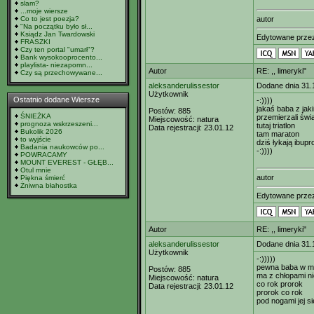
slam?
...moje wiersze
Co to jest poezja?
autor
"Na początku było sł...
Ksiądz Jan Twardowski
Edytowane prz
FRASZKI
Czy ten portal "umarł"?
Bank wysokooprocento...
playlista- niezapomn...
Autor
RE: ,, limeryki"
Czy są przechowywane...
aleksanderulissestor
Dodane dnia 31.
Użytkownik
Ostatnio dodane Wiersze
-:))))
jakaś baba z ja
Postów:
885
ŚNIEŻKA
przemierzali świ
Miejscowość:
natura
prognoza wskrzeszeni...
tutaj triatlon
Data rejestracji:
23.01.12
Bukolik 2026
tam maraton
to wyjście
dziś łykają ibupr
Badania naukowców po...
-:))))
POWRACAMY
MOUNT EVEREST - GŁĘB...
Otul mnie
autor
Piękna śmierć
Żniwna błahostka
Edytowane prz
Autor
RE: ,, limeryki"
aleksanderulissestor
Dodane dnia 31.
Użytkownik
-:)))))
pewna baba w ma
Postów:
885
ma z chłopami ni
Miejscowość:
natura
co rok prorok
Data rejestracji:
23.01.12
prorok co rok
pod nogami jej si