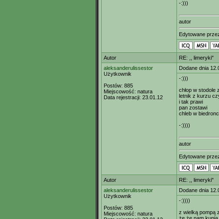
-:)))
autor
Edytowane prz
Autor
RE: ,, limeryki"
aleksanderulissestor
Dodane dnia 12.
Użytkownik
-:)))
Postów:
885
chłop w stodole 
Miejscowość:
natura
letnik z kurzu cz
Data rejestracji:
23.01.12
i tak prawi
pan zostawi
chleb w biedronc
-:))))
autor
Edytowane prz
Autor
RE: ,, limeryki"
aleksanderulissestor
Dodane dnia 12.
Użytkownik
-:))))
Postów:
885
z wielką pompą 
Miejscowość:
natura
że że nam kupią 