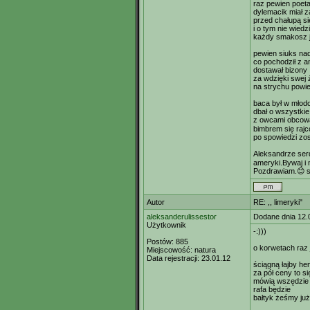
raz pewien poeta
dylemacik miał z
przed chałupą si
i o tym nie wiedzi
każdy smakosz j
pewien siuks nad
co pochodził z a
dostawał bizony
za wdzięki swej
na strychu powie
baca był w młodo
dbał o wszystkie
z owcami obcowa
bimbrem się rajc
po spowiedzi zos
Aleksandrze serd
ameryki.Bywaj i 
Pozdrawiam.😊 s
Autor
RE: ,, limeryki"
aleksanderulissestor
Dodane dnia 12.
Użytkownik
-:)))
Postów:
885
o korwetach raz
Miejscowość:
natura
Data rejestracji:
23.01.12
ściągną łajby hen
za pół ceny to si
mówią wszędzie
rafa będzie
bałtyk żeśmy już