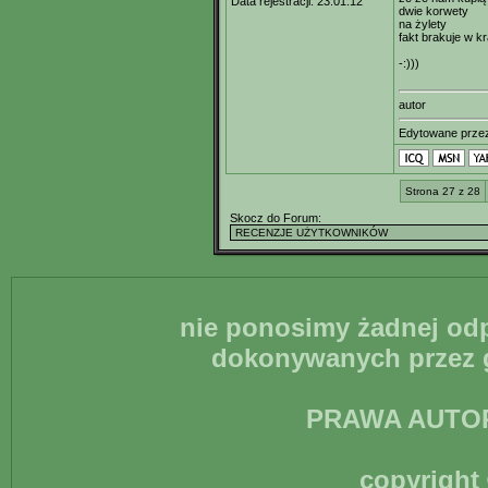
Data rejestracji:
23.01.12
dwie korwety
na żylety
fakt brakuje w kra
-:)))
autor
Edytowane prz
Strona 27 z 28
Skocz do Forum:
nie ponosimy żadnej odp
dokonywanych przez g
PRAWA AUTO
copyright 