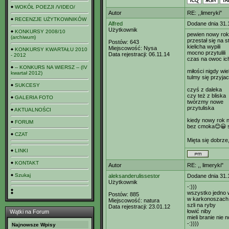
WOKÓŁ POEZJI /VIDEO/
Autor
RE: ,,limeryki"
RECENZJE UŻYTKOWNIKÓW
Alfred
Dodane dnia 31.
Użytkownik
KONKURSY 2008/10
pewien nowy rok
(archiwum)
przestał się na s
Postów:
643
kielicha wypili
Miejscowość:
Nysa
KONKURSY KWARTAŁU 2010
mocno przytulili
Data rejestracji:
06.11.14
- 2012
czas na owoc ich
-- KONKURS NA WIERSZ -- (IV
miłości nigdy wie
kwartał 2012)
tulmy się przyjac
SUKCESY
czyś z daleka
czy też z bliska
GALERIA FOTO
twórzmy nowe
przytuliska
AKTUALNOŚCI
kiedy nowy rok n
FORUM
bez cmoka😊😀 si
CZAT
Mięta się dobrze
LINKI
KONTAKT
Autor
RE: ,, limeryki"
Szukaj
aleksanderulissestor
Dodane dnia 31.
Użytkownik
-:)))
wszystko jedno 
Postów:
885
w karkonoszach 
Miejscowość:
natura
szli na ryby
Data rejestracji:
23.01.12
łowić niby
Wątki na Forum
mieli branie nie 
-:))))
Najnowsze Wpisy