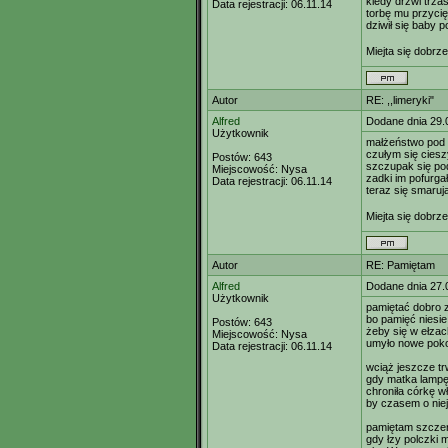
kiedy drzwi trza
Data rejestracji:
06.11.14
torbę mu przycię
dziwił się baby 
Miejta się dobr
Autor
RE: ,,limeryki"
Alfred
Dodane dnia 29.
Użytkownik
małżeństwo po
czułym się cies
Postów:
643
szczupak się pod
Miejscowość:
Nysa
zadki im pofurgał
Data rejestracji:
06.11.14
teraz się smaruj
Miejta się dobr
Autor
RE: Pamiętam
Alfred
Dodane dnia 27.
Użytkownik
pamiętać dobro 
bo pamięć niesie
Postów:
643
żeby się w ełzac
Miejscowość:
Nysa
umyło nowe poko
Data rejestracji:
06.11.14
wciąż jeszcze t
gdy matka lampę
chroniła córkę 
by czasem o niej
pamiętam szcze
gdy łzy polczki m