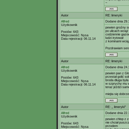
~
Autor
RE: limeryki
Alfred
Dodane dnia 29.
Użytkownik
pewien groźny 
po ulicach wcią
Postów:
643
codziennie gazo
Miejscowość:
Nysa
ludzi irytował
Data rejestracji:
06.11.14
z kominami wcią
Pozdrawiam ser
Autor
RE: limeryki
Alfred
Dodane dnia 24.
Użytkownik
pewien pan z G
przestał golić so
Postów:
643
broda długa była
Miejscowość:
Nysa
w szprychy mu w
Data rejestracji:
06.11.14
teraz jeździ sa
miejta się dobr
Autor
RE: ,, limeryki"
Alfred
Dodane dnia 22.
Użytkownik
pewien chłop z 
nie chciał puszc
Postów:
643
przodem
Miejscowość:
Nysa