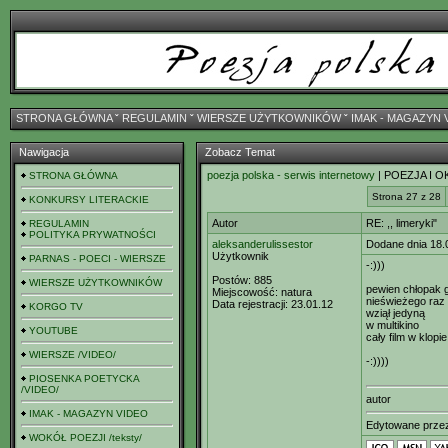
STRONA GŁÓWNA
ˇ
REGULAMIN
ˇ
WIERSZE UŻYTKOWNIKÓW
ˇ
IMAK - MAGAZYN 
Nawigacja
Zobacz Temat
poezja polska - serwis internetowy
| POEZJA I O
STRONA GŁÓWNA
Strona 27 z 28
KONKURSY LITERACKIE
Autor
RE: ,, limeryki"
REGULAMIN
POLITYKA PRYWATNOŚCI
aleksanderulissestor
Dodane dnia 18.
Użytkownik
PARNAS - POECI - WIERSZE
-:)))
Postów:
885
WIERSZE UŻYTKOWNIKÓW
pewien chłopak 
Miejscowość:
natura
nieświeżego raz 
Data rejestracji:
23.01.12
KORGO TV
wziął jedyną
w multikino
YOUTUBE
cały film w klopi
WIERSZE /VIDEO/
-:))))
PIOSENKA POETYCKA
/VIDEO/
autor
IMAK - MAGAZYN VIDEO
Edytowane prz
WOKÓŁ POEZJI /teksty/