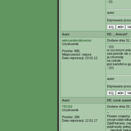
-:)))
autor
Edytowane prz
Autor
RE: ,, limeryki"
aleksanderulissestor
Dodane dnia 31.
Użytkownik
-:))))
w szczerym polu
Postów:
885
stoi pomnik nie
Miejscowość:
natura
ja chromolę
Data rejestracji:
23.01.12
na cokole
jest kartofel w g
-:))))
autor
Edytowane prz
Autor
RE: smok wawel
TEUSZ
Dodane dnia 29.
Użytkownik
~
Pewien znajomy
Postów:
286
chciał sobie kil
Data rejestracji:
12.01.17
Zjadł barana, zag
popił wody pełną 
... pierdnął, be