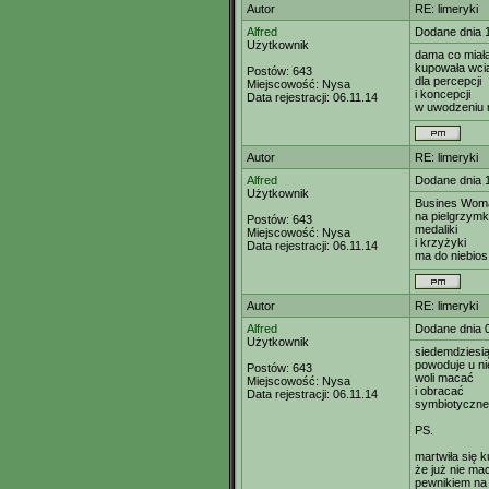
Autor
RE: limeryki
Alfred
Dodane dnia 
Użytkownik
dama co miała
kupowała wcią
Postów:
643
dla percepcji
Miejscowość:
Nysa
i koncepcji
Data rejestracji:
06.11.14
w uwodzeniu 
Autor
RE: limeryki
Alfred
Dodane dnia 
Użytkownik
Busines Wom
na pielgrzymk
Postów:
643
medaliki
Miejscowość:
Nysa
i krzyżyki
Data rejestracji:
06.11.14
ma do niebios
Autor
RE: limeryki
Alfred
Dodane dnia 
Użytkownik
siedemdziesią
powoduje u n
Postów:
643
woli macać
Miejscowość:
Nysa
i obracać
Data rejestracji:
06.11.14
symbiotyczne
PS.
martwiła się k
że już nie ma
pewnikiem na