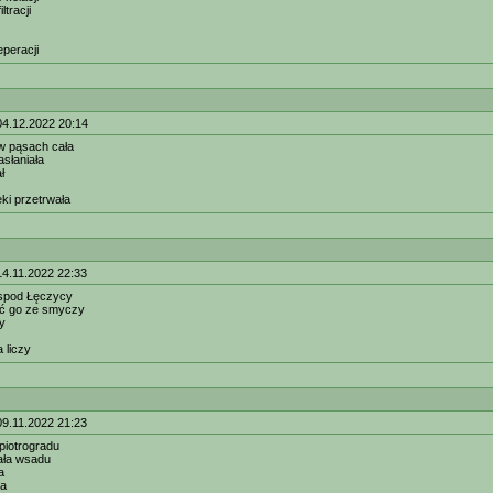
ltracji
eperacji
04.12.2022 20:14
 pąsach cała
asłaniała
ł
eki przetrwała
14.11.2022 22:33
spod Łęczycy
ać go ze smyczy
y
a liczy
09.11.2022 21:23
piotrogradu
ała wsadu
a
wa