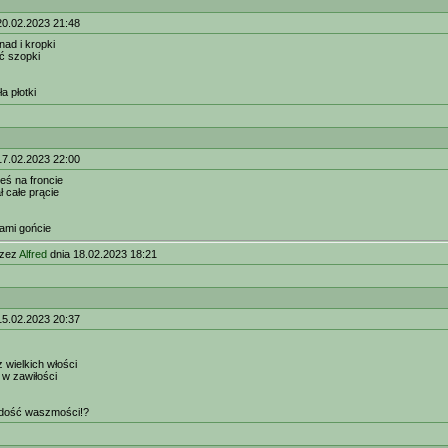
20.02.2023 21:48
nad i kropki
ić szopki
a płotki
17.02.2023 22:00
eś na froncie
ł całe prącie
ami gońcie
rzez
Alfred
dnia 18.02.2023 18:21
15.02.2023 20:37
wielkich włości
 w zawiłości
. dość waszmości!?