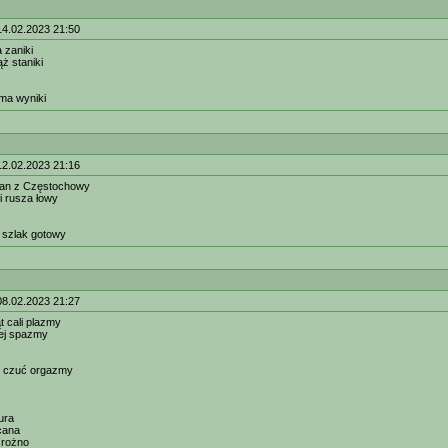
14.02.2023 21:50
 zaniki
ż staniki
ma wyniki
12.02.2023 21:16
an z Częstochowy
i rusza łowy
 szlak gotowy
08.02.2023 21:27
t cali plazmy
iej spazmy
 czuć orgazmy
ura
cana
 rożno