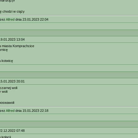
nał drążył
ę chodzi w ciąży
rzez
Alfred
dnia 23.01.2023 22:04
19.01.2023 13:04
a miasta Komprachcice
arnicę
a kotwicę
15.01.2023 20:01
czarnej woli
 woli
poswawoli
rzez
Alfred
dnia 15.01.2023 22:18
22.12.2022 07:48
 kolacji