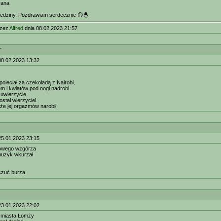
rana
iedziny. Pozdrawiam serdecznie 😊🐣
rzez
Alfred
dnia 08.02.2023 21:57
"
08.02.2023 13:32
poleciał za czekoladą z Nairobi,
em i kwiatów pod nogi nadrobi.
 uwierzycie,
stał wierzyciel.
 że jej orgazmów narobił.
25.01.2023 23:15
rowego wzgórza
uzyk wkurzał
czuć burza
23.01.2023 22:02
z miasta Łomży