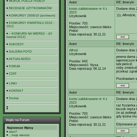
WOKÓŁ POEZJI /VIDEO/
Autor
RE: limeryki
RECENZJE UŻYTKOWNIKÓW
konto zablokowane nr 4 z
Dodane dnia 
2023
:))), Alfredz
KONKURSY 2008/10 (archiwum)
Użytkownik
KONKURSY KWARTAŁU 2010 -
Postów:
703
2012
Miejscowość:
zawsze blisko
Polski
-- KONKURS NA WIERSZ -- (IV
Data rejestracji:
30.11.21
kwartał 2012)
Autor
RE: limeryki
SUKCESY
Alfred
Dodane dnia 
GALERIA FOTO
Użytkownik
pewna dama z 
AKTUALNOŚCI
tajemniczym 
Postów:
643
lubi pieścić
Miejscowość:
Nysa
FORUM
żeby zmieści
Data rejestracji:
06.11.14
przekaz zgra
CZAT
Pozdrawiam s
LINKI
KONTAKT
Autor
RE: limeryki
Szukaj
konto zablokowane nr 4 z
Dodane dnia 
2023
raz fryzjerka 
Użytkownik
loczek męża t
że aż pobiegł
Postów:
703
gdy łysina mu 
Miejscowość:
zawsze blisko
Wątki na Forum
Polski
Edytowane p
Data rejestracji:
30.11.21
Najnowsze Wpisy
slam?
...moje wiersze