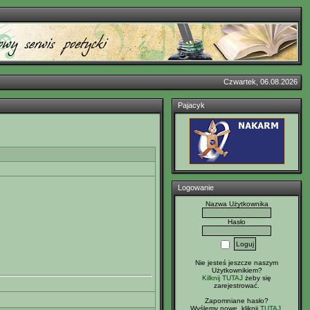
Czwartek, 06.08.2026
Pajacyk
Logowanie
Nazwa Użytkownika
Hasło
Nie jesteś jeszcze naszym
Użytkownikiem?
Kilknij TUTAJ
żeby się
zarejestrować.
Zapomniane hasło?
Wyślemy nowe, kliknij
TUTAJ
.