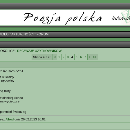
VIDEO
ˇ
AKTUALNOŚCI
ˇ
FORUM
 OKOLICE |
RECENZJE UŻYTKOWNIKÓW
Strona 4 z 28
<
1
2
3
4
5
6
7
>
>>
23.02.2023 22:51
z ix krainy
j pępowiny
iną miny
 cienkiej kiecce
 na wycieczce
spomnień świeczkę
rzez
Alfred
dnia 26.02.2023 10:01