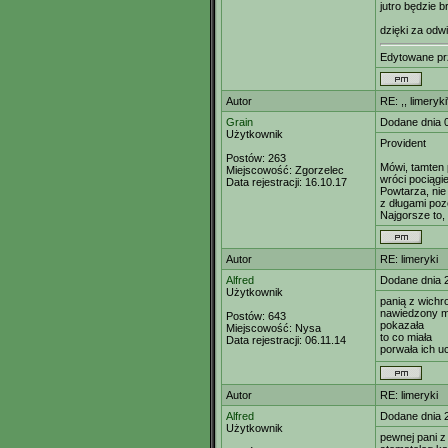
jutro będzie b
dzięki za odw
Edytowane p
Autor
RE: ,, limeryki
Grain
Dodane dnia 
Użytkownik
Provident
Postów:
263
Mówi, tamten 
Miejscowość:
Zgorzelec
wróci pociągi
Data rejestracji:
16.10.17
Powtarza, nie
z długami pozo
Najgorsze to,
Autor
RE: limeryki
Alfred
Dodane dnia 
Użytkownik
panią z wich
nawiedzony m
Postów:
643
pokazała
Miejscowość:
Nysa
to co miała
Data rejestracji:
06.11.14
porwała ich u
Autor
RE: limeryki
Alfred
Dodane dnia 
Użytkownik
pewnej pani 