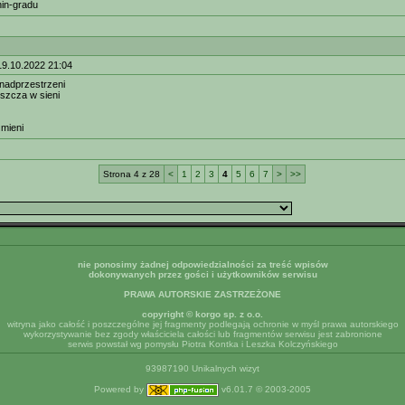
enin-gradu
19.10.2022 21:04
nadprzestrzeni
eszcza w sieni
 mieni
Strona 4 z 28
<
1
2
3
4
5
6
7
>
>>
nie ponosimy żadnej odpowiedzialności za treść wpisów
dokonywanych przez gości i użytkowników serwisu
PRAWA AUTORSKIE ZASTRZEŻONE
copyright © korgo sp. z o.o.
witryna jako całość i poszczególne jej fragmenty podlegają ochronie w myśl prawa autorskiego
wykorzystywanie bez zgody właściciela całości lub fragmentów serwisu jest zabronione
serwis powstał wg pomysłu Piotra Kontka i Leszka Kolczyńskiego
93987190 Unikalnych wizyt
Powered by
v6.01.7 © 2003-2005