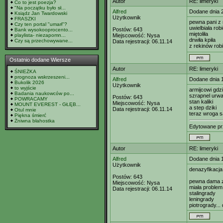
Autor
RE: limeryki
Co to jest poezja?
"Na początku było sł...
Alfred
Dodane dnia 
Ksiądz Jan Twardowski
Użytkownik
FRASZKI
pewna pani z 
Czy ten portal "umarł"?
uwielbiała rob
Postów:
643
Bank wysokooprocento...
miętoliła
playlista- niezapomn...
Miejscowość:
Nysa
drwiła kpiła
Czy są przechowywane...
Data rejestracji:
06.11.14
z rekinów robił
Ostatnio dodane Wiersze
Autor
RE: limeryki
ŚNIEŻKA
prognoza wskrzeszeni...
Alfred
Dodane dnia 
Bukolik 2026
Użytkownik
to wyjście
armijcowi gdzi
Badania naukowców po...
szrapnel urwa
Postów:
643
POWRACAMY
stan kaliki
Miejscowość:
Nysa
MOUNT EVEREST - GŁĘB...
a step dziki
Data rejestracji:
06.11.14
Otul mnie
teraz wroga s
Piękna śmierć
Żniwna błahostka
Edytowane p
Autor
RE: limeryki
Alfred
Dodane dnia 
Użytkownik
denazyfikacja
Postów:
643
pewna dama z 
Miejscowość:
Nysa
miała problem
Data rejestracji:
06.11.14
stalingrady
leningrady
piotrogrady..