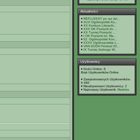
Aktualności
REFLLEKSY po raz dzi...
XLVI Ogólnopolski Ko...
XX Konkurs Literacki...
XXX OK Poetycki im. ...
XX Turniej Poetycki ...
I OK Poetycki im. Ma...
52. Ogólnopolski Kon...
XXXV Ogólnopolskie L...
VAN GOGH Festival 20...
IX Turniej Jednego W...
Użytkownicy
Gości Online: 6
Brak Użytkowników Online
Zarejestrowanych Użytkowników:
6 460
Nieaktywowani Użytkownicy: 2
Najnowszy Użytkownik:
Marletta