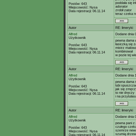
poddała się infi
Postów:
643
adorator
Miejscowość:
Nysa
zrobił zator
Data rejestracji:
06.11.14
teraz czeka r
Autor
RE: limeryki
Alfred
Dodane dnia 
Użytkownik
pewna dama w
łasiczką się z
Postów:
643
mistrz malowa
Miejscowość:
Nysa
kombinował
Data rejestracji:
06.11.14
w pozie tej wi
Autor
RE: limeryki
Alfred
Dodane dnia 
Użytkownik
pewna dama 
lubi spuszcz
Postów:
643
jak się zmęcz
Miejscowość:
Nysa
to nie dręczy
Data rejestracji:
06.11.14
i na przytulas
Autor
RE: limeryki
Alfred
Dodane dnia 
Użytkownik
pewna pani z 
czułego czek
Postów:
643
szemrze new
Miejscowość:
Nysa
szumią drze
Data rejestracji:
06.11.14