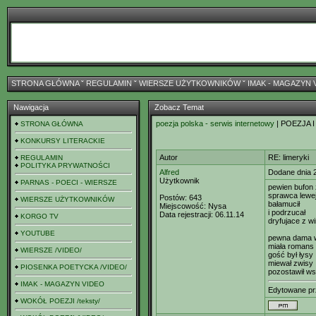
STRONA GŁÓWNA
ˇ
REGULAMIN
ˇ
WIERSZE UŻYTKOWNIKÓW
ˇ
IMAK - MAGAZYN 
Nawigacja
Zobacz Temat
poezja polska - serwis internetowy
| POEZJA I
STRONA GŁÓWNA
KONKURSY LITERACKIE
Autor
RE: limeryki
REGULAMIN
POLITYKA PRYWATNOŚCI
Alfred
Dodane dnia 
Użytkownik
PARNAS - POECI - WIERSZE
pewien bufon 
sprawca lewe
Postów:
643
WIERSZE UŻYTKOWNIKÓW
bałamucił
Miejscowość:
Nysa
i podrzucał
Data rejestracji:
06.11.14
KORGO TV
dryfujace z w
YOUTUBE
pewna dama w
miała romans
WIERSZE /VIDEO/
gość był łysy
miewał zwisy
PIOSENKA POETYCKA /VIDEO/
pozostawił w
IMAK - MAGAZYN VIDEO
Edytowane p
WOKÓŁ POEZJI /teksty/