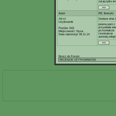
żal jej tylko l
Autor
RE: limeryki
Alfred
Dodane dnia 
Użytkownik
pewna pani z 
przywitała wi
Postów:
643
po kontakcie
Miejscowość:
Nysa
i kontrakcie
Data rejestracji:
06.11.14
aureolą odtąd
Skocz do Forum: