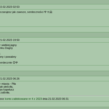
22.02.2023 02:53
ie, czarujesz jak zawsze, serdeczności 🌹🍷🤗
21.02.2023 19:50
wielkiej jagny
linku Dagny
ć
bny i powabny
erdecznie 😊🌹
21.02.2023 06:26
z miasta - Piła
ak pieściła,
 po kapelusz
zalśniła.
rzez
konto zablokowane nr 4 z 2023
dnia 21.02.2023 06:31