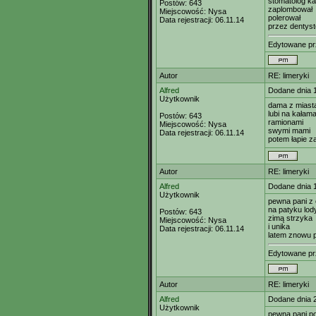
stomatolog ka
Postów:
643
zaplombował
Miejscowość:
Nysa
polerował
Data rejestracji:
06.11.14
przez dentyst
Edytowane p
Autor
RE: limeryki
Alfred
Dodane dnia 
Użytkownik
dama z miast
lubi na kałam
Postów:
643
ramionami
Miejscowość:
Nysa
swymi mami
Data rejestracji:
06.11.14
potem łapie z
Autor
RE: limeryki
Alfred
Dodane dnia 
Użytkownik
pewna pani z 
na patyku lody
Postów:
643
zimą strzyka
Miejscowość:
Nysa
i unika
Data rejestracji:
06.11.14
latem znowu 
Edytowane p
Autor
RE: limeryki
Alfred
Dodane dnia 
Użytkownik
pewna pani po