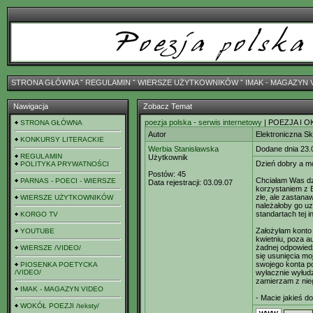
STRONA GŁÓWNA
ˇ
REGULAMIN
ˇ
WIERSZE UŻYTKOWNIKÓW
ˇ
IMAK - MAGAZYN 
Nawigacja
Zobacz Temat
poezja polska - serwis internetowy
| POEZJA I O
STRONA GŁÓWNA
Autor
Elektroniczna 
KONKURSY LITERACKIE
Werbia Stanisławska
Dodane dnia 23.
REGULAMIN
Użytkownik
Dzień dobry a m
POLITYKA PRYWATNOŚCI
Postów:
45
Chciałam Was dzi
PARNAS - POECI - WIERSZE
Data rejestracji:
03.09.07
korzystaniem z E
złe, ale zastana
WIERSZE UŻYTKOWNIKÓW
należałoby go uz
standartach tej in
KORGO TV
Założyłam konto
YOUTUBE
kwietniu, poza 
żadnej odpowied
WIERSZE /VIDEO/
się usunięcia mo
swojego konta p
PIOSENKA POETYCKA
/VIDEO/
wyłacznie wyłudz
zamierzam z nieg
IMAK - MAGAZYN VIDEO
- Macie jakieś 
WOKÓŁ POEZJI /teksty/