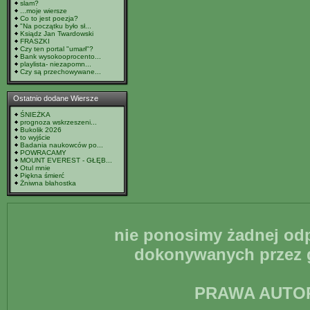
slam?
...moje wiersze
Co to jest poezja?
"Na początku było sł...
Ksiądz Jan Twardowski
FRASZKI
Czy ten portal "umarł"?
Bank wysokooprocento...
playlista- niezapomn...
Czy są przechowywane...
Ostatnio dodane Wiersze
ŚNIEŻKA
prognoza wskrzeszeni...
Bukolik 2026
to wyjście
Badania naukowców po...
POWRACAMY
MOUNT EVEREST - GŁĘB...
Otul mnie
Piękna śmierć
Żniwna błahostka
nie ponosimy żadnej odp
dokonywanych przez g
PRAWA AUTO