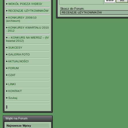
WOKÓŁ POEZJI /VIDEO/
Skocz do Forum:
RECENZJE UŻYTKOWNIKÓW
KONKURSY 2008/10
(archiwum)
KONKURSY KWARTAŁU 2010
- 2012
-- KONKURS NA WIERSZ -- (IV
kwartał 2012)
SUKCESY
GALERIA FOTO
AKTUALNOŚCI
FORUM
CZAT
LINKI
KONTAKT
Szukaj
Wątki na Forum
Najnowsze Wpisy