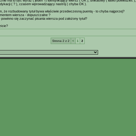
nie ma to być wyraz ( jeden ?) identyfikujący wiersz ( OK ), unikatowy ( łatwo powiedzieć )
edykacji ( ? ), czasem wprowadzający nastrój ( chyba OK ).
, że rozbudowany tytuł bywa właściwie przedwczesną puentą - to chyba najgorzej?
gmentem wiersza - dopuszczalne ?
e powinno się zaczynać pisania wiersza pod założony tytuł?
zicie?
Strona 2 z 2
<
1
2