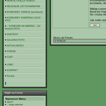
Encyklopedycz
WOKÓŁ POEZJI /VIDEO/
przesłaniu, d
RECENZJE UŻYTKOWNIKÓW
Widuję czasem
Bywa też fra
KONKURSY 2008/10 (archiwum)
No i chyba ni
KONKURSY KWARTAŁU 2010 -
Jak sobie rad
2012
-- KONKURS NA WIERSZ -- (IV
kwartał 2012)
SUKCESY
Skocz do Forum:
GALERIA FOTO
AKTUALNOŚCI
FORUM
CZAT
LINKI
KONTAKT
Szukaj
Wątki na Forum
Najnowsze Wpisy
slam?
...moje wiersze