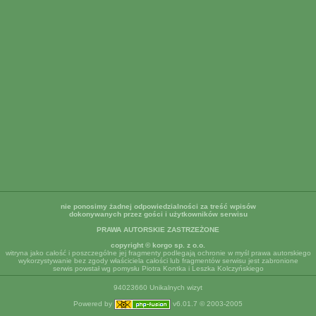
nie ponosimy żadnej odpowiedzialności za treść wpisów
dokonywanych przez gości i użytkowników serwisu
PRAWA AUTORSKIE ZASTRZEŻONE
copyright © korgo sp. z o.o.
witryna jako całość i poszczególne jej fragmenty podlegają ochronie w myśl prawa autorskiego
wykorzystywanie bez zgody właściciela całości lub fragmentów serwisu jest zabronione
serwis powstał wg pomysłu Piotra Kontka i Leszka Kolczyńskiego
94023660 Unikalnych wizyt
Powered by
v6.01.7 © 2003-2005