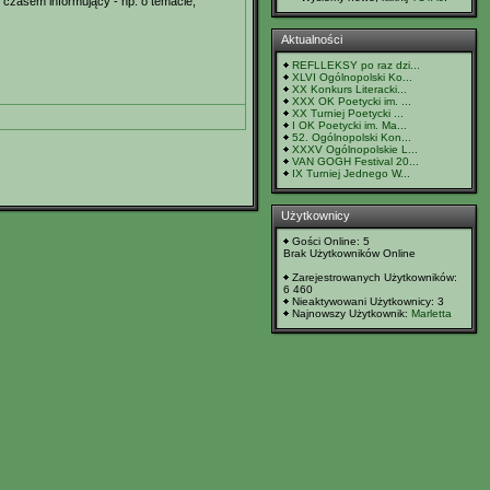
, czasem informujący - np. o temacie,
Aktualności
REFLLEKSY po raz dzi...
XLVI Ogólnopolski Ko...
XX Konkurs Literacki...
XXX OK Poetycki im. ...
XX Turniej Poetycki ...
I OK Poetycki im. Ma...
52. Ogólnopolski Kon...
XXXV Ogólnopolskie L...
VAN GOGH Festival 20...
IX Turniej Jednego W...
Użytkownicy
Gości Online: 5
Brak Użytkowników Online
Zarejestrowanych Użytkowników:
6 460
Nieaktywowani Użytkownicy: 3
Najnowszy Użytkownik:
Marletta