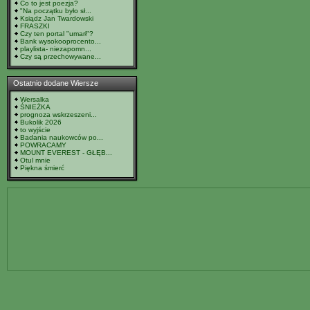
Co to jest poezja?
"Na początku było sł...
Ksiądz Jan Twardowski
FRASZKI
Czy ten portal "umarł"?
Bank wysokooprocento...
playlista- niezapomn...
Czy są przechowywane...
Ostatnio dodane Wiersze
Wersalka
ŚNIEŻKA
prognoza wskrzeszeni...
Bukolik 2026
to wyjście
Badania naukowców po...
POWRACAMY
MOUNT EVEREST - GŁĘB...
Otul mnie
Piękna śmierć