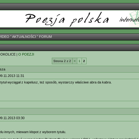
VIDEO
ˇ
AKTUALNOŚCI
ˇ
FORUM
 OKOLICE |
O POEZJI
Strona 2 z 2
<
1
2
rsza
9.11.2013 11:31
tytuł wyciągał z kapelusz, też sposób, wystarczy właściwe abra da kabra.
09.11.2013 03:30
elu innych, miewam kłopot z wyborem tytułu.