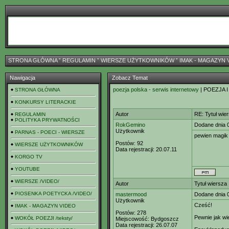
STRONA GŁÓWNA
ˇ
REGULAMIN
ˇ
WIERSZE UŻYTKOWNIKÓW
ˇ
IMAK - MAGAZYN 
Nawigacja
Zobacz Temat
poezja polska - serwis internetowy
| POEZJA I
STRONA GŁÓWNA
KONKURSY LITERACKIE
Autor
RE: Tytuł wie
REGULAMIN
POLITYKA PRYWATNOŚCI
RokGemino
Dodane dnia 0
Użytkownik
PARNAS - POECI - WIERSZE
pewien magik 
Postów:
92
WIERSZE UŻYTKOWNIKÓW
Data rejestracji:
20.07.11
KORGO TV
YOUTUBE
WIERSZE /VIDEO/
Autor
Tytuł wiersza
PIOSENKA POETYCKA /VIDEO/
mastermood
Dodane dnia 
Użytkownik
Cześć!
IMAK - MAGAZYN VIDEO
Postów:
278
Pewnie jak wi
WOKÓŁ POEZJI /teksty/
Miejscowość:
Bydgoszcz
Data rejestracji:
26.07.07