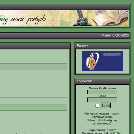
Piątek, 07.08.2026
Pajacyk
Logowanie
Nazwa Użytkownika
Hasło
Nie jesteś jeszcze naszym
Użytkownikiem?
Kilknij TUTAJ
żeby się
zarejestrować.
Zapomniane hasło?
Wyślemy nowe, kliknij
TUTAJ
.