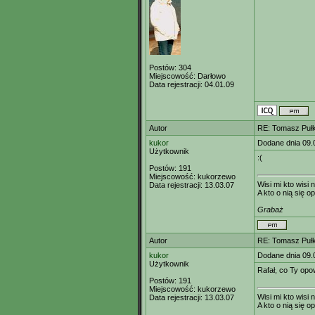
Postów:
304
Miejscowość:
Darłowo
Data rejestracji:
04.01.09
Autor
RE: Tomasz Pułk
kukor
Dodane dnia 09.
Użytkownik
:(
Postów:
191
Miejscowość:
kukorzewo
Wisi mi kto wisi n
Data rejestracji:
13.03.07
A kto o nią się op
Grabaż
Autor
RE: Tomasz Pułk
kukor
Dodane dnia 09.
Użytkownik
Rafał, co Ty opowiad
Postów:
191
Miejscowość:
kukorzewo
Wisi mi kto wisi n
Data rejestracji:
13.03.07
A kto o nią się op