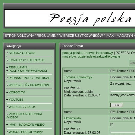
STRONA GŁÓWNA
ˇ
REGULAMIN
ˇ
WIERSZE UŻYTKOWNIKÓW
ˇ
IMAK - MAGAZYN 
Nawigacja
Zobacz Temat
poezja polska - serwis internetowy
| POEZJA I O
STRONA GŁÓWNA
może być gdzie indziej zakwalifikowane
KONKURSY LITERACKIE
Str
REGULAMIN
POLITYKA PRYWATNOŚCI
Autor
RE: Tomasz Pułk
Tomasz Kowalczyk
Dodane dnia 10.
PARNAS - POECI - WIERSZE
Użytkownik
Za wcześnie...
WIERSZE UŻYTKOWNIKÓW
Postów:
26
Miejscowość:
Lublin
KORGO TV
Każdy jest kowa
Data rejestracji:
11.05.07
YOUTUBE
WIERSZE /VIDEO/
Autor
RE: Tomasz Pułk
PIOSENKA POETYCKA
/VIDEO/
ElminCrudo
Dodane dnia 10.
Użytkownik
[*]
IMAK - MAGAZYN VIDEO
Postów:
77
WOKÓŁ POEZJI /teksty/
Data rejestracji:
17.03.07