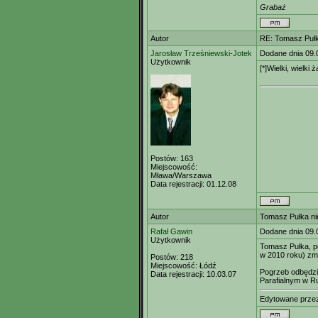
Grabaż
Autor
RE: Tomasz Pułk
Jarosław Trześniewski-Jotek
Dodane dnia 09.
Użytkownik
[*]Wielki, wielki
Postów:
163
Miejscowość:
Mława/Warszawa
Data rejestracji:
01.12.08
Autor
Tomasz Pułka ni
Rafał Gawin
Dodane dnia 09.
Użytkownik
Tomasz Pułka, po
w 2010 roku) zmar
Postów:
218
Miejscowość:
Łódź
Pogrzeb odbędzie
Data rejestracji:
10.03.07
Parafialnym w Ru
Edytowane prz