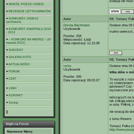
izolacja nie mu
WOKÓŁ POEZJI /VIDEO/
RECENZJE UŻYTKOWNIKÓW
KONKURSY 2008/10
Autor
RE: Tomasz Pułk
(archiwum)
Dorota Bachmann
Dodane dnia 09.
Użytkownik
KONKURSY KWARTAŁU 2010
trudno uwierzyć,
- 2012
Postów:
258
-- KONKURS NA WIERSZ -- (IV
Miejscowość:
Łódź
kwartał 2012)
Data rejestracji:
12.10.08
SUKCESY
GALERIA FOTO
Autor
RE: Tomasz Pułk
AKTUALNOŚCI
cicho
Dodane dnia 09.
Użytkownik
FORUM
kilka słów o m
Postów:
345
CZAT
To wyszło z rozm
Data rejestracji:
09.03.07
ze znalezieniem
jaśminem? Cóż - 
LINKI
wyznaczone prze
KONTAKT
tańczących na ta
tak znikają wiecz
Szukaj
w usta. Połknij, 
nie wracaj do do
z tomu
Rewers
Wątki na Forum
Tomasz Pułka (n
http://www.poezj
Najnowsze Wpisy