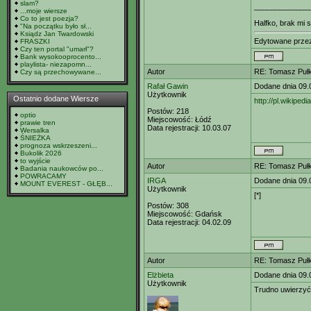
slam?
_____________
...moje wiersze
Co to jest poezja?
Halfko, brak mi s
"Na początku było sł...
Ksiądz Jan Twardowski
Edytowane prz
FRASZKI
Czy ten portal "umarł"?
Bank wysokooprocento...
playlista- niezapomn...
Autor
RE: Tomasz Pułk
Czy są przechowywane...
Rafał Gawin
Dodane dnia 09.
Użytkownik
Ostatnio dodane Wiersze
http://pl.wikip
Postów:
218
optio
Miejscowość:
Łódź
prawie tren
Data rejestracji:
10.03.07
Wersalka
ŚNIEŻKA
prognoza wskrzeszeni...
Bukolik 2026
to wyjście
Autor
RE: Tomasz Pułk
Badania naukowców po...
POWRACAMY
IRGA
Dodane dnia 09.
MOUNT EVEREST - GŁĘB...
Użytkownik
[*]
Postów:
308
Miejscowość:
Gdańsk
Data rejestracji:
04.02.09
Autor
RE: Tomasz Pułk
Elżbieta
Dodane dnia 09.
Użytkownik
Trudno uwierzyć 