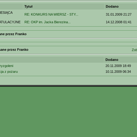
Tytuł
Dodano
ESIĄCA
RE: KONKURS NA WIERSZ - STY...
31.01.2009 21:27
ATULACYJNE
RE: OKP im. Jacka Bierezina...
14.12.2008 01:41
ne przez Franko
sane przez Franko
Zob
Dodano
ryzgoleni
20.11.2009 18:49
ja z pożaru
10.11.2009 06:34