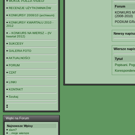
WOKÓŁ POEZJI /VIDEO/
Forum
RECENZJE UŻYTKOWNIKÓW
KONKURS MI
KONKURSY 2008/10 (archiwum)
(2008-2010)
PODIUM GR
KONKURSY KWARTAŁU 2010 -
2012
-- KONKURS NA WIERSZ -- (IV
Newsy napisa
kwartał 2012)
SUKCESY
Wiersze napi
GALERIA FOTO
AKTUALNOŚCI
Tytuł
Popisani. Pog
FORUM
Korespondenc
CZAT
LINKI
KONTAKT
Szukaj
Wątki na Forum
Najnowsze Wpisy
slam?
...moje wiersze