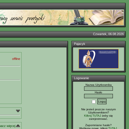
Czwartek, 06.08.2026
Pajacyk
offline
Logowanie
Nazwa Użytkownika
Hasło
Nie jesteś jeszcze naszym
Użytkownikiem?
Kilknij TUTAJ
żeby się
zarejestrować.
Zapomniane hasło?
acz więcej
Wyślemy nowe, kliknij
TUTAJ
.