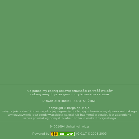
nie ponosimy żadnej odpowiedzialności za treść wpisów
dokonywanych przez gości i użytkowników serwisu
PRAWA AUTORSKIE ZASTRZEŻONE
copyright © korgo sp. z o.o.
witryna jako całość i poszczególne jej fragmenty podlegają ochronie w myśl prawa autorskiego
wykorzystywanie bez zgody właściciela całości lub fragmentów serwisu jest zabronione
serwis powstał wg pomysłu Piotra Kontka i Leszka Kolczyńskiego
94001694 Unikalnych wizyt
Powered by
v6.01.7 © 2003-2005