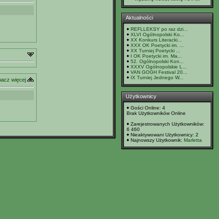
Aktualności
REFLLEKSY po raz dzi...
XLVI Ogólnopolski Ko...
XX Konkurs Literacki...
XXX OK Poetycki im. ...
XX Turniej Poetycki ...
I OK Poetycki im. Ma...
52. Ogólnopolski Kon...
XXXV Ogólnopolskie L...
VAN GOGH Festival 20...
IX Turniej Jednego W...
acz więcej
Użytkownicy
Gości Online: 4
Brak Użytkowników Online
Zarejestrowanych Użytkowników:
6 460
Nieaktywowani Użytkownicy: 2
Najnowszy Użytkownik:
Marletta