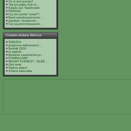
Co to jest poezja?
"Na początku było sł...
Ksiądz Jan Twardowski
FRASZKI
Czy ten portal "umarł"?
Bank wysokooprocento...
playlista- niezapomn...
Czy są przechowywane...
Ostatnio dodane Wiersze
ŚNIEŻKA
prognoza wskrzeszeni...
Bukolik 2026
to wyjście
Badania naukowców po...
POWRACAMY
MOUNT EVEREST - GŁĘB...
Otul mnie
Piękna śmierć
Żniwna błahostka