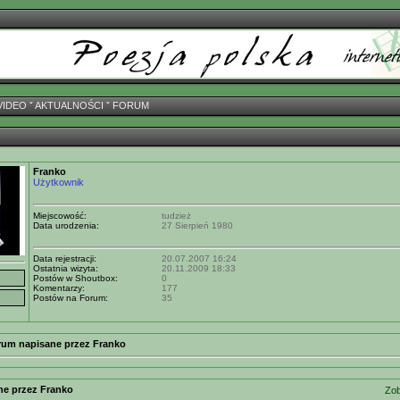
VIDEO
ˇ
AKTUALNOŚCI
ˇ
FORUM
Franko
Użytkownik
Miejscowość:
tudzież
Data urodzenia:
27 Sierpień 1980
Data rejestracji:
20.07.2007 16:24
Ostatnia wizyta:
20.11.2009 18:33
Postów w Shoutbox:
0
Komentarzy:
177
Postów na Forum:
35
rum napisane przez Franko
ne przez Franko
Zob