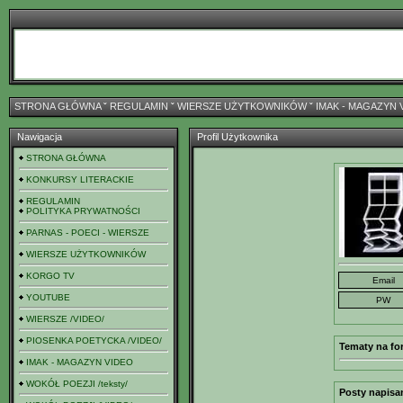
STRONA GŁÓWNA
ˇ
REGULAMIN
ˇ
WIERSZE UŻYTKOWNIKÓW
ˇ
IMAK - MAGAZYN 
Nawigacja
Profil Użytkownika
STRONA GŁÓWNA
KONKURSY LITERACKIE
REGULAMIN
POLITYKA PRYWATNOŚCI
PARNAS - POECI - WIERSZE
WIERSZE UŻYTKOWNIKÓW
KORGO TV
YOUTUBE
WIERSZE /VIDEO/
PIOSENKA POETYCKA /VIDEO/
Tematy na fo
IMAK - MAGAZYN VIDEO
WOKÓŁ POEZJI /teksty/
Posty napisa