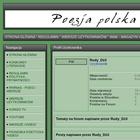
STRONA GŁÓWNA
ˇ
REGULAMIN
ˇ
WIERSZE UŻYTKOWNIKÓW
ˇ
IMAK - MAGAZYN 
Nawigacja
Profil Użytkownika
STRONA GŁÓWNA
Rudy_Dżil
KONKURSY
Użytkownik
LITERACKIE
REGULAMIN
Miejscowość:
Łó
POLITYKA
Data urodzenia:
Bra
PRYWATNOŚCI
PARNAS - POECI -
Data rejestracji:
29.
WIERSZE
Ostatnia wizyta:
16.
Postów w Shoutbox:
0
WIERSZE
Komentarzy:
0
UŻYTKOWNIKÓW
Postów na Forum:
4
KORGO TV
YOUTUBE
Tematy na forum napisane przez Rudy_Dżil
WIERSZE /VIDEO/
PIOSENKA POETYCKA
Posty napisane przez Rudy_Dżil
/VIDEO/