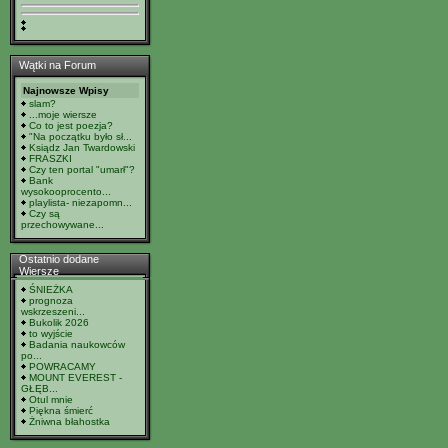
Wątki na Forum
Najnowsze Wpisy
slam?
...moje wiersze
Co to jest poezja?
"Na początku było sł...
Ksiądz Jan Twardowski
FRASZKI
Czy ten portal "umarł"?
Bank
wysokooprocento...
playlista- niezapomn...
Czy są
przechowywane...
Ostatnio dodane
Wiersze
ŚNIEŻKA
prognoza
wskrzeszeni...
Bukolik 2026
to wyjście
Badania naukowców
po...
POWRACAMY
MOUNT EVEREST -
GŁĘB...
Otul mnie
Piękna śmierć
Żniwna błahostka