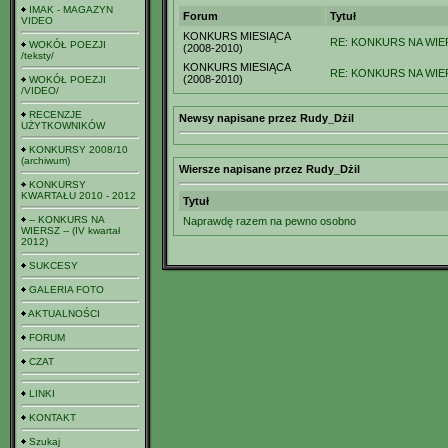
IMAK - MAGAZYN
Forum
Tytuł
VIDEO
KONKURS MIESIĄCA
RE: KONKURS NA WIER
WOKÓŁ POEZJI
(2008-2010)
/teksty/
KONKURS MIESIĄCA
RE: KONKURS NA WIER
(2008-2010)
WOKÓŁ POEZJI
/VIDEO/
RECENZJE
Newsy napisane przez Rudy_Dżil
UŻYTKOWNIKÓW
KONKURSY 2008/10
(archiwum)
Wiersze napisane przez Rudy_Dżil
KONKURSY
KWARTAŁU 2010 - 2012
Tytuł
-- KONKURS NA
Naprawdę razem na pewno osobno
WIERSZ -- (IV kwartał
2012)
SUKCESY
GALERIA FOTO
AKTUALNOŚCI
FORUM
CZAT
LINKI
KONTAKT
Szukaj