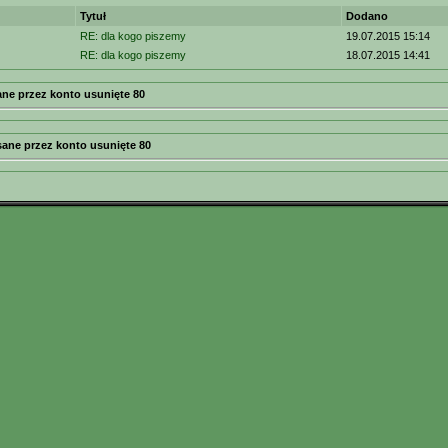
Tytuł
Dodano
RE: dla kogo piszemy
19.07.2015 15:14
RE: dla kogo piszemy
18.07.2015 14:41
ne przez konto usunięte 80
sane przez konto usunięte 80