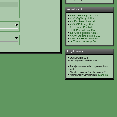
Aktualności
REFLLEKSY po raz dzi...
XLVI Ogólnopolski Ko...
XX Konkurs Literacki...
XXX OK Poetycki im. ...
XX Turniej Poetycki ...
I OK Poetycki im. Ma...
52. Ogólnopolski Kon...
XXXV Ogólnopolskie L...
VAN GOGH Festival 20...
IX Turniej Jednego W...
Użytkownicy
Gości Online: 2
Brak Użytkowników Online
Zarejestrowanych Użytkowników:
6 460
Nieaktywowani Użytkownicy: 2
Najnowszy Użytkownik:
Marletta