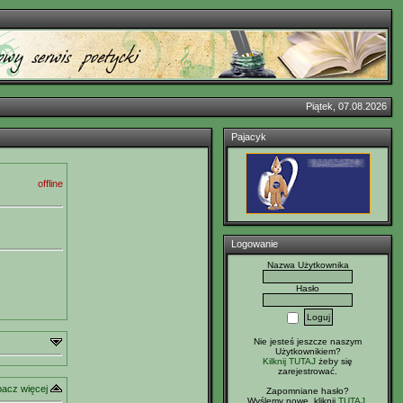
Piątek, 07.08.2026
Pajacyk
offline
Logowanie
Nazwa Użytkownika
Hasło
Nie jesteś jeszcze naszym
Użytkownikiem?
Kilknij TUTAJ
żeby się
zarejestrować.
acz więcej
Zapomniane hasło?
Wyślemy nowe, kliknij
TUTAJ
.