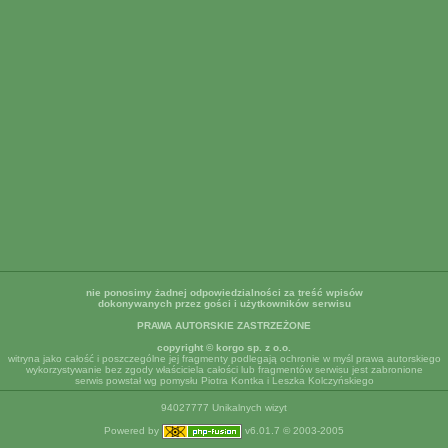
nie ponosimy żadnej odpowiedzialności za treść wpisów
dokonywanych przez gości i użytkowników serwisu
PRAWA AUTORSKIE ZASTRZEŻONE
copyright © korgo sp. z o.o.
witryna jako całość i poszczególne jej fragmenty podlegają ochronie w myśl prawa autorskiego
wykorzystywanie bez zgody właściciela całości lub fragmentów serwisu jest zabronione
serwis powstał wg pomysłu Piotra Kontka i Leszka Kolczyńskiego
94027777 Unikalnych wizyt
Powered by
v6.01.7 © 2003-2005