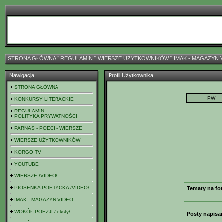
STRONA GŁÓWNA
ˇ
REGULAMIN
ˇ
WIERSZE UŻYTKOWNIKÓW
ˇ
IMAK - MAGAZYN 
Nawigacja
Profil Użytkownika
STRONA GŁÓWNA
KONKURSY LITERACKIE
REGULAMIN
POLITYKA PRYWATNOŚCI
PARNAS - POECI - WIERSZE
WIERSZE UŻYTKOWNIKÓW
KORGO TV
YOUTUBE
WIERSZE /VIDEO/
PIOSENKA POETYCKA /VIDEO/
Tematy na fo
IMAK - MAGAZYN VIDEO
WOKÓŁ POEZJI /teksty/
Posty napisa