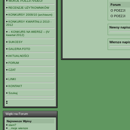
WOKÓŁ POEZJI /VIDEO/
Forum
RECENZJE UŻYTKOWNIKÓW
O POEZJI
KONKURSY 2008/10 (archiwum)
O POEZJI
KONKURSY KWARTAŁU 2010 -
2012
Newsy napisa
-- KONKURS NA WIERSZ -- (IV
kwartał 2012)
SUKCESY
Wiersze napi
GALERIA FOTO
AKTUALNOŚCI
FORUM
CZAT
LINKI
KONTAKT
Szukaj
Wątki na Forum
Najnowsze Wpisy
slam?
...moje wiersze