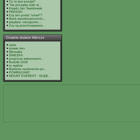
Co to jest poezja?
"Na początku było sł...
Ksiądz Jan Twardowski
FRASZKI
Czy ten portal "umarł"?
Bank wysokooprocento...
playlista- niezapomn...
Czy są przechowywane...
Ostatnio dodane Wiersze
optio
prawie tren
Wersalka
ŚNIEŻKA
prognoza wskrzeszeni...
Bukolik 2026
to wyjście
Badania naukowców po...
POWRACAMY
MOUNT EVEREST - GŁĘB...