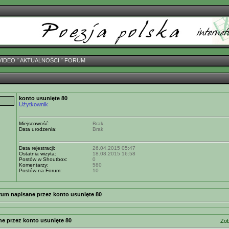
VIDEO
ˇ
AKTUALNOŚCI
ˇ
FORUM
konto usunięte 80
Użytkownik
Miejscowość:
Brak
Data urodzenia:
Brak
Data rejestracji:
26.04.2015 05:47
Ostatnia wizyta:
18.08.2015 16:58
Postów w Shoutbox:
0
Komentarzy:
580
Postów na Forum:
10
rum napisane przez konto usunięte 80
ne przez konto usunięte 80
Zob