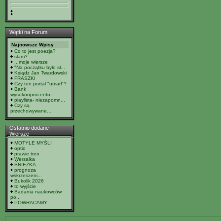
Wątki na Forum
Najnowsze Wpisy
Co to jest poezja?
slam?
...moje wiersze
"Na początku było sł...
Ksiądz Jan Twardowski
FRASZKI
Czy ten portal "umarł"?
Bank
wysokooprocento...
playlista- niezapomn...
Czy są
przechowywane...
Ostatnio dodane
Wiersze
MOTYLE MYŚLI
optio
prawie tren
Wersalka
ŚNIEŻKA
prognoza
wskrzeszeni...
Bukolik 2026
to wyjście
Badania naukowców
po...
POWRACAMY