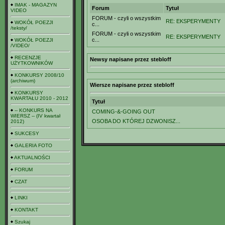
IMAK - MAGAZYN
Forum
Tytuł
VIDEO
FORUM - czyli o wszystkim
RE: EKSPERYMENTY
WOKÓŁ POEZJI
c...
/teksty/
FORUM - czyli o wszystkim
RE: EKSPERYMENTY
c...
WOKÓŁ POEZJI
/VIDEO/
RECENZJE
Newsy napisane przez stebloff
UŻYTKOWNIKÓW
KONKURSY 2008/10
(archiwum)
Wiersze napisane przez stebloff
KONKURSY
KWARTAŁU 2010 - 2012
Tytuł
-- KONKURS NA
COMING-&-GOING OUT
WIERSZ -- (IV kwartał
OSOBA DO KTÓREJ DZWONISZ...
2012)
SUKCESY
GALERIA FOTO
AKTUALNOŚCI
FORUM
CZAT
LINKI
KONTAKT
Szukaj