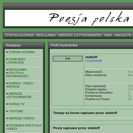
STRONA GŁÓWNA
ˇ
REGULAMIN
ˇ
WIERSZE UŻYTKOWNIKÓW
ˇ
IMAK - MAGAZYN 
Nawigacja
Profil Użytkownika
STRONA GŁÓWNA
stebloff
KONKURSY
Użytkownik
LITERACKIE
REGULAMIN
Miejscowość:
Kra
POLITYKA
Data urodzenia:
Bra
PRYWATNOŚCI
PARNAS - POECI -
Data rejestracji:
18.
WIERSZE
Ostatnia wizyta:
14.
Postów w Shoutbox:
0
WIERSZE
Komentarzy:
51
UŻYTKOWNIKÓW
Postów na Forum:
31
KORGO TV
YOUTUBE
Tematy na forum napisane przez stebloff
WIERSZE /VIDEO/
PIOSENKA POETYCKA
Posty napisane przez stebloff
/VIDEO/