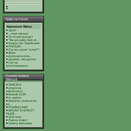
Wątki na Forum
Najnowsze Wpisy
slam?
...moje wiersze
Co to jest poezja?
"Na początku było sł...
Ksiądz Jan Twardowski
FRASZKI
Czy ten portal "umarł"?
Bank
wysokooprocento...
playlista- niezapomn...
Czy są
przechowywane...
Ostatnio dodane
Wiersze
ŚNIEŻKA
prognoza
wskrzeszeni...
Bukolik 2026
to wyjście
Badania naukowców
po...
POWRACAMY
MOUNT EVEREST -
GŁĘB...
Otul mnie
Piękna śmierć
Żniwna błahostka