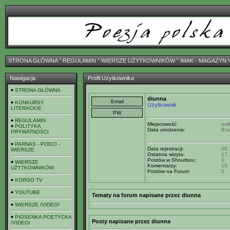
STRONA GŁÓWNA
ˇ
REGULAMIN
ˇ
WIERSZE UŻYTKOWNIKÓW
ˇ
IMAK - MAGAZYN 
Nawigacja
Profil Użytkownika
STRONA GŁÓWNA
diunna
KONKURSY
Użytkownik
LITERACKIE
REGULAMIN
Miejscowość:
wał
POLITYKA
Data urodzenia:
Bra
PRYWATNOŚCI
PARNAS - POECI -
Data rejestracji:
06.
WIERSZE
Ostatnia wizyta:
17.
Postów w Shoutbox:
0
WIERSZE
Komentarzy:
10
UŻYTKOWNIKÓW
Postów na Forum:
5
KORGO TV
YOUTUBE
Tematy na forum napisane przez diunna
WIERSZE /VIDEO/
PIOSENKA POETYCKA
Posty napisane przez diunna
/VIDEO/