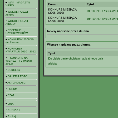
IMAK - MAGAZYN
Forum
Tytuł
VIDEO
KONKURS MIESIĄCA
RE: KONKURS NA WIER
WOKÓŁ POEZJI
(2008-2010)
/teksty/
KONKURS MIESIĄCA
RE: KONKURS NA WIERS
(2008-2010)
WOKÓŁ POEZJI
/VIDEO/
RECENZJE
Newsy napisane przez diunna
UŻYTKOWNIKÓW
KONKURSY 2008/10
(archiwum)
Wiersze napisane przez diunna
KONKURSY
KWARTAŁU 2010 - 2012
Tytuł
-- KONKURS NA
Do ciebie panie chciałam napisać tego dnia
WIERSZ -- (IV kwartał
alleluja
2012)
SUKCESY
GALERIA FOTO
AKTUALNOŚCI
FORUM
CZAT
LINKI
KONTAKT
Szukaj