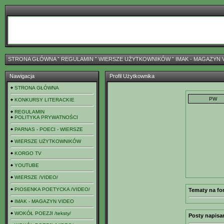
STRONA GŁÓWNA
ˇ
REGULAMIN
ˇ
WIERSZE UŻYTKOWNIKÓW
ˇ
IMAK - MAGAZYN 
Nawigacja
Profil Użytkownika
STRONA GŁÓWNA
KONKURSY LITERACKIE
REGULAMIN
POLITYKA PRYWATNOŚCI
PARNAS - POECI - WIERSZE
WIERSZE UŻYTKOWNIKÓW
KORGO TV
YOUTUBE
WIERSZE /VIDEO/
PIOSENKA POETYCKA /VIDEO/
Tematy na fo
IMAK - MAGAZYN VIDEO
WOKÓŁ POEZJI /teksty/
Posty napisa