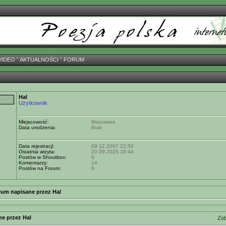
VIDEO
ˇ
AKTUALNOŚCI
ˇ
FORUM
Hal
Użytkownik
Miejscowość:
Mazowsze
Data urodzenia:
Brak
Data rejestracji:
09.12.2007 22:56
Ostatnia wizyta:
20.09.2025 19:44
Postów w Shoutbox:
0
Komentarzy:
14
Postów na Forum:
6
rum napisane przez Hal
ne przez Hal
Zob