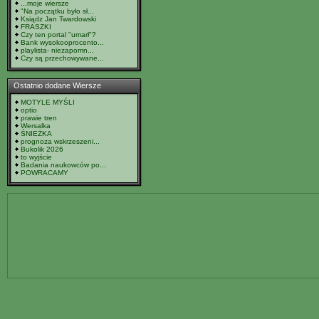
...moje wiersze
"Na początku było sł...
Ksiądz Jan Twardowski
FRASZKI
Czy ten portal "umarł"?
Bank wysokooprocento...
playlista- niezapomn...
Czy są przechowywane...
Ostatnio dodane Wiersze
MOTYLE MYŚLI
optio
prawie tren
Wersalka
ŚNIEŻKA
prognoza wskrzeszeni...
Bukolik 2026
to wyjście
Badania naukowców po...
POWRACAMY