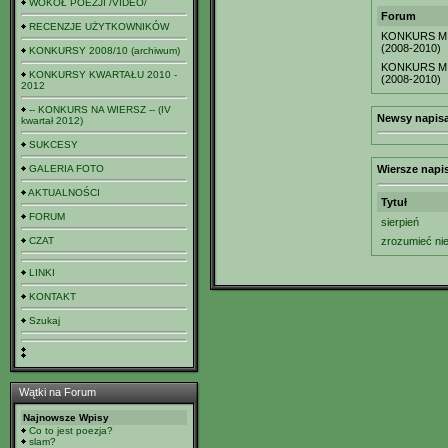
WOKÓŁ POEZJI /VIDEO/
Forum
RECENZJE UŻYTKOWNIKÓW
KONKURS MI
(2008-2010)
KONKURSY 2008/10 (archiwum)
KONKURS MI
KONKURSY KWARTAŁU 2010 -
(2008-2010)
2012
-- KONKURS NA WIERSZ -- (IV
Newsy napisa
kwartał 2012)
SUKCESY
GALERIA FOTO
Wiersze napi
AKTUALNOŚCI
Tytuł
FORUM
sierpień
CZAT
zrozumieć nie
LINKI
KONTAKT
Szukaj
Wątki na Forum
Najnowsze Wpisy
Co to jest poezja?
slam?