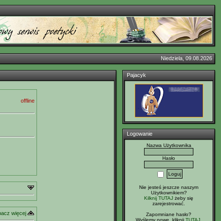
Niedziela, 09.08.2026
Pajacyk
offline
Logowanie
Nazwa Użytkownika
Hasło
Nie jesteś jeszcze naszym
Użytkownikiem?
Kilknij TUTAJ
żeby się
zarejestrować.
acz więcej
Zapomniane hasło?
Wyślemy nowe, kliknij
TUTAJ
.