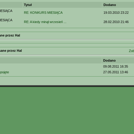
Tytuł
Dodano
ESIĄCA
RE: KONKURS MIESIĄCA
19.03.2010 23:22
ESIĄCA
RE: A kiedy minął wrzesień ...
28.02.2010 21:46
ne przez Hal
sane przez Hal
Zob
Dodano
09.08.2011 16:35
pojęte
27.05.2011 13:46