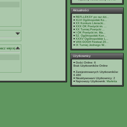
Aktualności
REFLLEKSY po raz dzi...
XLVI Ogólnopolski Ko...
XX Konkurs Literacki...
XXX OK Poetycki im. ...
XX Turniej Poetycki ...
I OK Poetycki im. Ma...
52. Ogólnopolski Kon...
XXXV Ogólnopolskie L...
VAN GOGH Festival 20...
IX Turniej Jednego W...
acz więcej
Użytkownicy
Gości Online: 6
Brak Użytkowników Online
Zarejestrowanych Użytkowników:
6 460
Nieaktywowani Użytkownicy: 2
Najnowszy Użytkownik:
Marletta