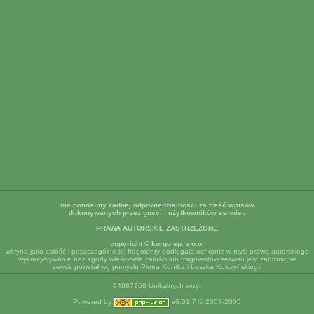
nie ponosimy żadnej odpowiedzialności za treść wpisów
dokonywanych przez gości i użytkowników serwisu
PRAWA AUTORSKIE ZASTRZEŻONE
copyright © korgo sp. z o.o.
witryna jako całość i poszczególne jej fragmenty podlegają ochronie w myśl prawa autorskiego
wykorzystywanie bez zgody właściciela całości lub fragmentów serwisu jest zabronione
serwis powstał wg pomysłu Piotra Kontka i Leszka Kolczyńskiego
94087368 Unikalnych wizyt
Powered by
v6.01.7 © 2003-2005